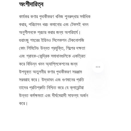
অংশীদারিত্ব
কার্যকর কণার পৃথকীকরণ খনিজ পুনরুদ্ধার সর্বাধিক 
করার, পরিচালন খরচ কমানোর এবং টেকসই খনন 
অনুশীলনকে প্রচার করার জন্য অপরিহার্য। 
গুয়াংজু শহরের ইয়িনও সিলেকশন টেকনোলজি 
কোং লিমিটেড উন্নত প্রযুক্তি, শিল্পের দক্ষতা 
এবং গ্রাহক-কেন্দ্রিক সমাধানগুলিকে একত্রিত 
করে বিভিন্ন খনন অ্যাপ্লিকেশনের জন্য 
উপযুক্ত অতুলনীয় কণার পৃথকীকরণ সরঞ্জাম 
সরবরাহ করে। উদ্ভাবন এবং গুণমানের প্রতি 
তাদের প্রতিশ্রুতি নিশ্চিত করে যে ক্লায়েন্টরা 
উন্নত কর্মক্ষমতা এবং দীর্ঘমেয়াদী সাফল্য অর্জন 
BN
করে।
কোম্পানিগুলোর জন্য যারা নির্ভরযোগ্য এবং 
কার্যকর কণার পৃথকীকরণ সমাধান খুঁজছে, 银鸥
科技 এর সাথে অংশীদারিত্ব করা আধুনিক 