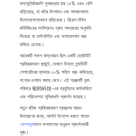
কনসেন্ট্রেটরগুলি পুনরুদ্ধার হার ১৫% এরও বেশি 
বাড়িয়েছে, যা খনির উৎপাদন এবং লাভজনকতা 
উল্লেখযোগ্যভাবে বাড়িয়েছে। রিয়েল-টাইম 
মনিটরিংয়ের সংমিশ্রণও দ্রুত সমন্বয়ের অনুমতি 
দিয়েছে যা ডাউনটাইম এবং অপারেশনাল খরচ 
কমিয়ে এনেছে।
আরেকটি সফল বাস্তবায়ন ছিল একটি হেমাটাইট 
প্রক্রিয়াকরণ প্ল্যান্টে, যেখানে উন্নত গ্র্যাভিটি 
সেপারেটরের ব্যবহার ২০% শক্তি খরচ কমিয়েছে, 
পণ্যের গুণমান বজায় রেখে। এই প্রকল্পটি বৃহৎ 
পরিসরে 银鸥科技-এর প্রযুক্তির কার্যকারিতা 
এবং পরিবেশগত সুবিধাগুলি প্রদর্শন করেছে।
নতুন খনিজ প্রক্রিয়াকরণ প্রকল্পের আরও 
উদাহরণের জন্য, আপনি উল্লেখ করতে পারেন 
কেসসমূহ
সফল ফলাফলের অনুরূপ প্রদর্শনকারী 
পৃষ্ঠা।