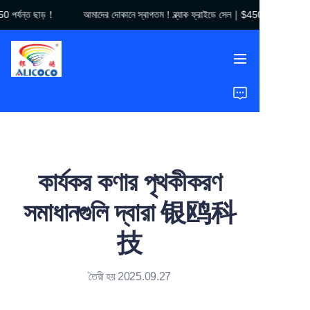
 পর্যন্ত ছাড়！
আমাদের দোকানে স্বাগতম！ব্ল্যাক ফ্রাইডে সেল｜$450 পর্যন্ত ছাড়！
আমাদের দোকানে স্বাগতম！
ব্ল্যাক ফ্রাইডে সেল｜$450
পর্যন্ত ছাড়！
হোম
পণ্য
সমাধান
কার্যকর কণার পৃথকীকরণ
কেস স্টাডিজ
সমাধানগুলি দ্বারা 银鸥科
আমাদের সম্পর্কে
技
সাধারণ জিজ্ঞাস্য
তৈরী হয় 2025.09.27