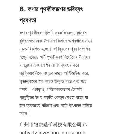
6. কণার পৃথকীকরণের ভবিষ্যৎ 
প্রবণতা
কণার পৃথকীকরণ শিল্পটি স্বয়ংক্রিয়তা, কৃত্রিম 
বুদ্ধিমত্তা এবং উপাদান বিজ্ঞানে অগ্রগতির সাথে 
দ্রুত বিকশিত হচ্ছে। ভবিষ্যতের প্রবণতাগুলির 
মধ্যে রয়েছে স্মার্ট পৃথকীকরণ সিস্টেমের উন্নয়ন 
যা সেন্সর এবং মেশিন লার্নিং ব্যবহার করে 
প্রক্রিয়াগুলিকে বাস্তব সময়ে অপ্টিমাইজ করে, 
পুনরুদ্ধারের হার আরও উন্নত করে এবং খরচ 
কমায়। এছাড়াও, পরিবেশগতভাবে টেকসই 
প্রযুক্তির উপর বাড়তি গুরুত্ব দেওয়া হচ্ছে যা 
জল ব্যবহারের পরিমাণ এবং বর্জ্য উৎপাদন কমিয়ে 
আনে।
广州市银鸥选矿科技有限公司 is 
actively investing in research 