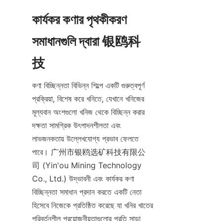
কার্যকর কণার পৃথকীকরণ 
সমাধানগুলি দ্বারা 银鸥科
技
কণা বিচ্ছিন্নতা বিভিন্ন শিল্পে একটি গুরুত্বপূর্ণ 
প্রক্রিয়া, বিশেষ করে খনিতে, যেখানে খনিজের 
মূল্যবান অংশগুলো খনিজ থেকে বিচ্ছিন্ন করার 
দক্ষতা সামগ্রিক উৎপাদনশীলতা এবং 
লাভজনকতায় উল্লেখযোগ্য প্রভাব ফেলতে 
পারে। 广州市银鸥选矿科技有限公
司 (Yin'ou Mining Technology 
Co., Ltd.) উদ্ভাবনী এবং কার্যকর কণা 
বিচ্ছিন্নতা সমাধান প্রদান করতে একটি নেতা 
হিসেবে নিজেকে প্রতিষ্ঠিত করেছে যা খনির খাতের 
পরিবর্তনশীল প্রয়োজনীয়তাগুলোর প্রতি সাড়া 