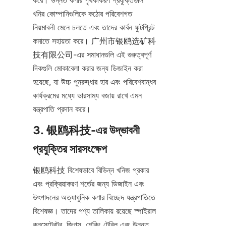
করে। উন্নত কণার পৃথকীকরণ প্রযুক্তিগুলি 
খনির কোম্পানিগুলিকে কঠোর পরিবেশগত 
নিয়মাবলী মেনে চলতে এবং তাদের কার্বন ফুটপ্রিন্ট 
কমাতে সহায়তা করে। 广州市银鸥选矿科
技有限公司-এর সমাধানগুলি এই গুরুত্বপূর্ণ 
দিকগুলি মোকাবেলা করার জন্য ডিজাইন করা 
হয়েছে, যা উচ্চ পুনরুদ্ধার হার এবং পরিবেশবান্ধব 
কার্যক্রমের মধ্যে ভারসাম্য বজায় রাখে এমন 
যন্ত্রপাতি প্রদান করে।
3. 银鸥科技-এর উদ্ভাবনী 
প্রযুক্তির সারসংক্ষেপ
银鸥科技 বিশেষভাবে বিভিন্ন খনিজ প্রকার 
এবং প্রক্রিয়াকরণ শর্তের জন্য ডিজাইন এবং 
উৎপাদনের অত্যাধুনিক কণার বিচ্ছেদ যন্ত্রপাতিতে 
বিশেষজ্ঞ। তাদের পণ্য তালিকায় রয়েছে স্পাইরাল 
কনসেন্ট্রেটর, জিগস, শেকিং টেবিল এবং উন্নত 