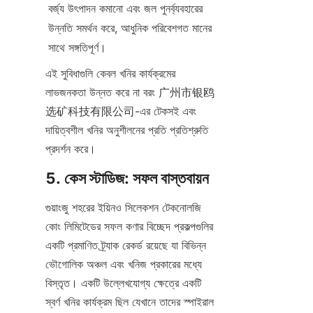
বর্জ্য উৎপাদন কমানো এবং জল পুনর্ব্যবহারের 
উন্নতি সমর্থন করে, আধুনিক পরিবেশগত মানের 
সাথে সঙ্গতিপূর্ণ।
এই সুবিধাগুলি কেবল খনির কার্যক্রমের 
লাভজনকতা উন্নত করে না বরং 广州市银鸥
选矿科技有限公司-এর টেকসই এবং 
দায়িত্বশীল খনির অনুশীলনের প্রতি প্রতিশ্রুতি 
প্রদর্শন করে।
5. কেস স্টাডিজ: সফল বাস্তবায়ন
গুয়াংজু শহরের ইয়িনও সিলেকশন টেকনোলজি 
কোং লিমিটেডের সফল কণার বিচ্ছেদ প্রকল্পগুলির 
একটি প্রমাণিত ট্র্যাক রেকর্ড রয়েছে যা বিভিন্ন 
ভৌগোলিক অঞ্চল এবং খনিজ প্রকারের মধ্যে 
বিস্তৃত। একটি উল্লেখযোগ্য ক্ষেত্রে একটি 
স্বর্ণ খনির কার্যক্রম ছিল যেখানে তাদের স্পাইরাল 