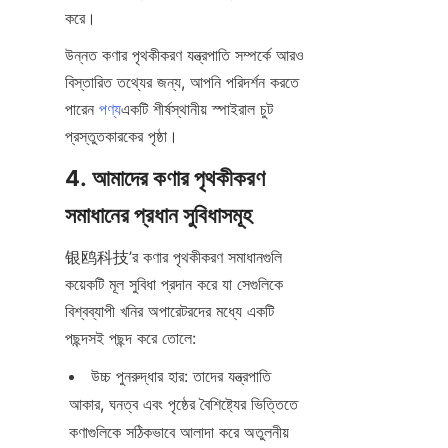
করে।
উন্নত কণার পৃথকীকরণ যন্ত্রপাতি সম্পর্কে আরও 
বিস্তারিত তথ্যের জন্য, আপনি পরিদর্শন করতে 
পারেন 
পণ্য
একটি শীর্ষস্থানীয় স্পাইরাল চুট 
প্রস্তুতকারকের পৃষ্ঠা।
4. আমাদের কণার পৃথকীকরণ 
সমাধানের প্রধান সুবিধাসমূহ
银鸥科技’র কণার পৃথকীকরণ সমাধানগুলি 
কয়েকটি মূল সুবিধা প্রদান করে যা সেগুলিকে 
বিশ্বব্যাপী খনির অপারেটরদের মধ্যে একটি 
পছন্দসই পছন্দ করে তোলে:
উচ্চ পুনরুদ্ধার হার: তাদের যন্ত্রপাতি 
আকার, ঘনত্ব এবং পৃষ্ঠের বৈশিষ্ট্যের ভিত্তিতে 
কণাগুলিকে সঠিকভাবে আলাদা করে অতুলনীয় 