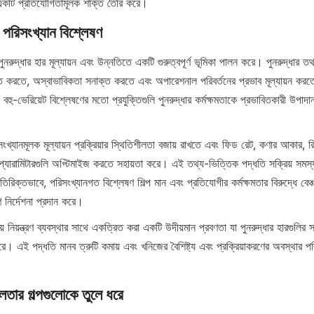
ে একটি প্রতিযোগিতামূলক শক্তি তৈরি করে।
র পরিসংখ্যান বিশ্লেষণ
ুনরুদ্ধার হার মূল্যায়ন এবং উন্নতিতে একটি গুরুত্বপূর্ণ ভূমিকা পালন করে। পুনরুদ্ধার তথ্য
্নিত করতে, অস্বাভাবিকতা সনাক্ত করতে এবং অপারেশনাল পরিবর্তনের প্রভাব মূল্যায়ন করত
এবং বহু-ভেরিয়েট বিশ্লেষণের মতো প্রযুক্তিগুলি পুনরুদ্ধার কর্মক্ষমতাকে প্রভাবিতকারী উপাদানগুল
িসংখ্যানমূলক মূল্যায়ন প্রক্রিয়ার স্থিতিশীলতা বজায় রাখতে এবং ফিড রেট, কণার আকার, 
 প্যারামিটারগুলি অপ্টিমাইজ করতে সহায়তা করে। এই তথ্য-ভিত্তিক পদ্ধতি সক্রিয় সমস্য
িক্তভাবে, পরিসংখ্যানগত বিশ্লেষণ শিল্প মান এবং প্রতিযোগীর কর্মক্ষমতার বিরুদ্ধে বেঞ্চমা
নির্দেশনা প্রদান করে।
য় নিয়ন্ত্রণ ব্যবস্থার সাথে একত্রিত করা একটি উদীয়মান প্রবণতা যা পুনরুদ্ধার হারগুলির সম
 এই পদ্ধতি মানব ত্রুটি কমায় এবং খনিজের বৈশিষ্ট্য এবং প্রক্রিয়াকরণের অবস্থার পরিবর্
লতার গল্পগুলোকে তুলে ধরে