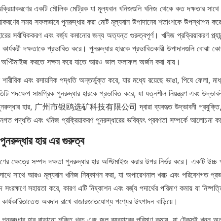
্রক্রিয়াকরণের একটি মৌলিক মেট্রিক যা মূল্যবান খনিজগুলি খনিজ থেকে কত দক্ষতার সাথে ন
়াকরণের সময় সফলভাবে পুনরুদ্ধার করা মোট মূল্যবান উপাদানের শতাংশকে উপস্থাপন করে।
রের সর্বাধিককরণ এবং বর্জ্য কমানোর জন্য অত্যন্ত গুরুত্বপূর্ণ। খনিজ প্রক্রিয়াকরণ প্ল্যান্ট
 কার্যকরী দক্ষতাকে প্রভাবিত করে। পুনরুদ্ধার হারকে প্রভাবিতকারী উপাদানগুলি বোঝা কোম
িগুলি অপ্টিমাইজ করতে সক্ষম করে যাতে আরও ভাল ফলাফল অর্জন করা যায়।
ন শারীরিক এবং রসায়নিক পদ্ধতি অন্তর্ভুক্ত করে, যার মধ্যে রয়েছে ভাঙা, পিষে ফেলা, মাধ্
টি পদক্ষেপ সামগ্রিক পুনরুদ্ধার হারকে প্রভাবিত করে, যা যত্নশীল নিয়ন্ত্রণ এবং উদ্ভাবন
 পুনরুদ্ধার হার, 广州市银鸥选矿科技有限公司 দ্বারা ব্যবহৃত উদ্ভাবনী প্রযুক্তি, পুন
ানগত পদ্ধতি এবং খনিজ প্রক্রিয়াকরণ পুনরুদ্ধারের ভবিষ্যৎ প্রবণতা সম্পর্কে আলোচনা 
পুনরুদ্ধার হার এর গুরুত্ব
ণের ক্ষেত্রে সম্পদ দক্ষতা পুনরুদ্ধার হার অপ্টিমাইজ করার উপর নির্ভর করে। একটি উচ্চ প
র সাথে সাথে আরও মূল্যবান খনিজ নিষ্কাশন করা, যা অপারেশনাল খরচ এবং পরিবেশগত প্রভাব
 সংরক্ষণে সহায়তা করে, কারণ এটি নিষ্কাশন এবং বর্জ্য পদার্থের পরিমাণ কমায় যা নিষ্পত
িক কার্যকারিতাতেও অবদান রাখে বাজারজাতযোগ্য পণ্যের উৎপাদন বাড়িয়ে।
 পুনরুদ্ধার হার বাড়ানো শক্তি খরচ এবং জল ব্যবহারের পরিমাণ কমায়, যা টেকসই খনন অনুশ