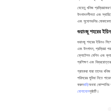
যেহেতু খনিজ প্রক্রিয়াকরণ
উৎপাদনশীলতা এবং স্থায়িত্
এবং সুযোগগুলির মোকাবেলা
গুয়াংজু শহরের ইয়
গুয়াংজু শহরের ইয়িনও সি
এবং উৎপাদন, প্রক্রিয়া পর
ফ্লোটেশন মেশিন এবং ক্লায়
প্রশিক্ষণ এবং বিক্রয়োত্ত
গ্রাহকরা যারা তাদের 
পরিসরের সুবিধা নিতে পারে
করুন
বাড়ি
অথবা কোম্পানির 
যোগাযোগ
পৃষ্ঠাটি।