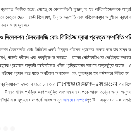
 ক্রমাগত বিকশিত হচ্ছে, সেহেতু যে কোম্পানিগুলি পুনরুদ্ধার হার অপ্টিমাইজেশনকে অগ্রাধি
বে নেতৃত্ব দেবে। ডেটা বিশ্লেষণ, উন্নত যন্ত্রপাতি এবং পরিবেশবান্ধব অনুশীলন গ্রহণ করা
 করার জন্য মূল হবে।
িনও সিলেকশন টেকনোলজি কোং লিমিটেড দ্বারা প্রদত্ত সম্পর্কিত পর
লেকশন টেকনোলজি কোং লিমিটেড একটি বিস্তৃত পরিষেবা প্যাকেজ অফার করে যার মধ্যে রয়ে
ামর্শ, পাইলট পরীক্ষণ এবং প্রযুক্তিগত সহায়তা। তাদের পোর্টফোলিওতে পেটেন্টকৃত স্পাইরাল 
েন্টের প্রয়োজন অনুযায়ী কাস্টমাইজড খনিজ প্রক্রিয়াকরণ সমাধান অন্তর্ভুক্ত রয়েছে। ক
র পরিষেবা প্রদান করে যাতে অপটিমাল অপারেশন এবং পুনরুদ্ধার হার কর্মক্ষমতা নিশ্চিত হয়
খনিজ প্রক্রিয়াকরণ দক্ষতা বাড়াতে চান তারা 广州市银鸥选矿科技有限公司 এর বিশেষজ্ঞ
ন। উন্নত খনিজ প্রক্রিয়াকরণ প্রযুক্তি এবং সমাধান সম্পর্কে আরও তথ্যের জন্য, অনুগ্র
পটভূমি এবং মূল্যবোধ সম্পর্কে আরও জানুন 
আমাদের সম্পর্কে