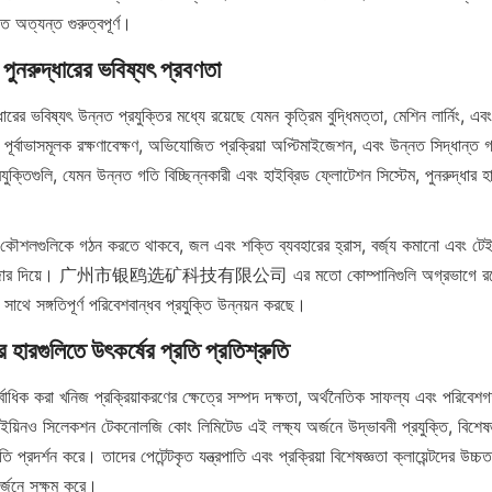
ে অত্যন্ত গুরুত্বপূর্ণ।
 পুনরুদ্ধারের ভবিষ্যৎ প্রবণতা
ধারের ভবিষ্যৎ উন্নত প্রযুক্তির মধ্যে রয়েছে যেমন কৃত্রিম বুদ্ধিমত্তা, মেশিন লার্নিং, এবং 
ি পূর্বাভাসমূলক রক্ষণাবেক্ষণ, অভিযোজিত প্রক্রিয়া অপ্টিমাইজেশন, এবং উন্নত সিদ্ধান্ত গ
যুক্তিগুলি, যেমন উন্নত গতি বিচ্ছিন্নকারী এবং হাইব্রিড ফ্লোটেশন সিস্টেম, পুনরুদ্ধার
র কৌশলগুলিকে গঠন করতে থাকবে, জল এবং শক্তি ব্যবহারের হ্রাস, বর্জ্য কমানো এবং টেইল
পর জোর দিয়ে। 广州市银鸥选矿科技有限公司 এর মতো কোম্পানিগুলি অগ্রভাগে রয়েছে,
 সাথে সঙ্গতিপূর্ণ পরিবেশবান্ধব প্রযুক্তি উন্নয়ন করছে।
 হারগুলিতে উৎকর্ষের প্রতি প্রতিশ্রুতি
র্বাধিক করা খনিজ প্রক্রিয়াকরণের ক্ষেত্রে সম্পদ দক্ষতা, অর্থনৈতিক সাফল্য এবং পরিবেশগত
র ইয়িনও সিলেকশন টেকনোলজি কোং লিমিটেড এই লক্ষ্য অর্জনে উদ্ভাবনী প্রযুক্তি, বিশেষজ্
ি প্রদর্শন করে। তাদের পেটেন্টকৃত যন্ত্রপাতি এবং প্রক্রিয়া বিশেষজ্ঞতা ক্লায়েন্টদের উচ্চতর
র্জনে সক্ষম করে।