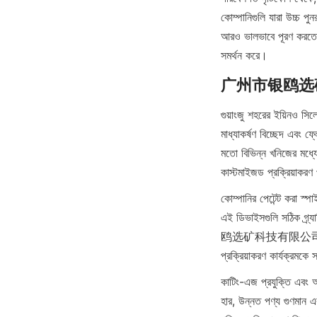
কোম্পানিগুলি যারা উচ্চ পুনর
আরও ভালভাবে পূরণ করতে পা
সমর্থন করে।
广州市银鸥选矿科技有限公
গুয়াংজু শহরের ইয়িনও সিল
মাধ্যাকর্ষণ বিচ্ছেদ এবং ফ
মতো বিভিন্ন খনিজের মধ্যে 
কাস্টমাইজড প্রক্রিয়াকরণ 
কোম্পানির পেটেন্ট করা স্প
এই ডিভাইসগুলি সঠিক গ্র্
鸥选矿科技有限公司 এছাড়াও পর
প্রক্রিয়াকরণ কার্যক্রমকে
কাটিং-এজ প্রযুক্তি এবং অ
হার, উন্নত পণ্য গুণমান এ