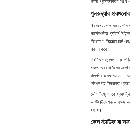
খনিজ প্রক্রিয়াকরণ শিল্প
পুনরুদ্ধার হারগুলো
পরিসংখ্যানগত সরঞ্জামগুলি প
প্রকৌশলীরা প্যাটার্ন চিহ
বিশ্লেষণ, নিয়ন্ত্রণ চার্ট 
প্রদান করে।
নিয়মিত পর্যবেক্ষণ এবং পর
যন্ত্রপাতির সেটিংসের মতো
উন্নতির জন্য সহায়ক। অতির
কৌশলগত সিদ্ধান্ত গ্রহণে 
ডেটা বিশ্লেষণকে স্বয়ংক্রি
অপ্টিমাইজেশনকে সক্ষম করে।
বাড়ায়।
কেস স্টাডিজ যা সফ