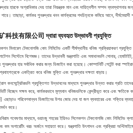
ুদ্ধার হারকে অগ্রাধিকার দেয় তারা নিয়ন্ত্রক মান এবং দায়িত্বশীল সম্পদ ব্যবস্থাপনার জন্য 
রে। তাছাড়া, কার্যকর পুনরুদ্ধার খনন কার্যক্রমের পদচিহ্নকে কমিয়ে আনে, দীর্ঘমেয়াদী
司 দ্বারা ব্যবহৃত উদ্ভাবনী প্রযুক্তি
েকশন মিনারেল টেকনোলজি কোং লিমিটেড একটি শীর্ষস্থানীয় খনিজ প্রক্রিয়াকরণ প্রযুক্তি 
্লোটেশন সিস্টেমে বিশেষজ্ঞ। তাদের উদ্ভাবনী যন্ত্রপাতি এবং সমাধানগুলি সোনার, হেমাটাইট, 
পুনরুদ্ধার হার সর্বাধিক করার জন্য ডিজাইন করা হয়েছে। কোম্পানিটি পেটেন্ট করা স্পাইরাল
প্রবাহপত্রকে একত্রিত করে খনিজ মুক্তি এবং পুনরুদ্ধার দক্ষতা বাড়ায়।
াইরাল কনসেন্ট্রেটরগুলি প্রযুক্তিগত উদ্ভাবনের মাধ্যমে পুনরুদ্ধার উন্নত করার প্রতি তাদে
যাভিটি বিচ্ছেদ সক্ষম করে, কার্যকরভাবে মূল্যবান খনিজগুলিকে কেন্দ্রীভূত করে এবং 
িবেশবান্ধব ডিজাইনের উপর জোর দেয় যা জল ব্যবহারের এবং শক্তির ব্যবহার 
 সমর্থন করে।
বিরাম গবেষণার মাধ্যমে, গুয়াংজু শহরের ইয়িনও সিলেকশন টেকনোলজি কোং লিমিটেড ক্লায়েন
বং কম অপারেটিং খরচ অর্জনে সহায়তা করে। যন্ত্রপাতি উৎপাদন এবং প্রক্রিয়া অপ্টিমাইজ