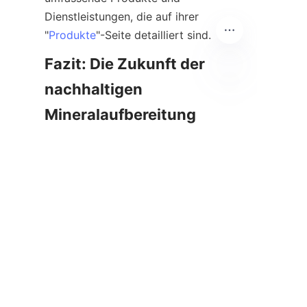
Dienstleistungen, die auf ihrer 
"
Produkte
Fazit: Die Zukunft der 
nachhaltigen 
DE
Da die globale Nachfrage nach 
Metallen weiter steigt, muss die 
Mineralaufbereitungsindustrie 
nachhaltige und 
umweltfreundliche Praktiken 
priorisieren. Innovationen in der 
Feinpartikel-Mineraltrennung, 
wie sie von Alicoco Mineral 
Technology Co., Limited 