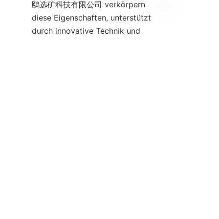
鸥选矿科技有限公司 verkörpern 
diese Eigenschaften, unterstützt 
DE
durch innovative Technik und 
kundenorientierte 
Dienstleistungen. Ihre Produkte 
verbessern nicht nur die 
Mineralrückgewinnung, sondern 
tragen auch zu nachhaltigen 
und kosteneffizienten 
Bergbauoperationen bei.
Wenn Ihr Unternehmen 
zuverlässige und 
leistungsstarke 
Spiralseparatoren sucht, zögern 
Sie nicht, die 广州市银鸥选矿科
技有限公司 für fachkundige 