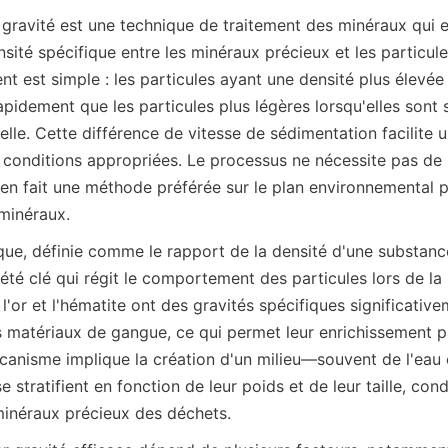
gravité est une technique de traitement des minéraux qui ex
sité spécifique entre les minéraux précieux et les particul
nt est simple : les particules ayant une densité plus élevée
pidement que les particules plus légères lorsqu'elles sont 
elle. Cette différence de vitesse de sédimentation facilite u
 conditions appropriées. Le processus ne nécessite pas de r
 en fait une méthode préférée sur le plan environnemental po
minéraux.
que, définie comme le rapport de la densité d'une substance
riété clé qui régit le comportement des particules lors de la
l'or et l'hématite ont des gravités spécifiques significative
s matériaux de gangue, ce qui permet leur enrichissement 
écanisme implique la création d'un milieu—souvent de l'eau o
e stratifient en fonction de leur poids et de leur taille, cond
inéraux précieux des déchets.