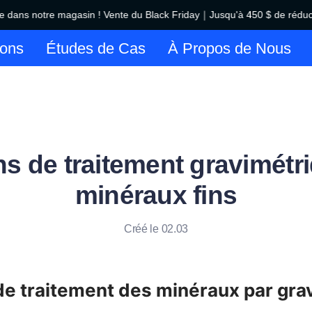
ans notre magasin ! Vente du Black Friday｜Jusqu'à 450 $ de réductio
Bienvenue dans notre magasin !
ions
Études de Cas
À Propos de Nous
ns de traitement gravimétr
minéraux fins
Créé le 02.03
de traitement des minéraux par grav