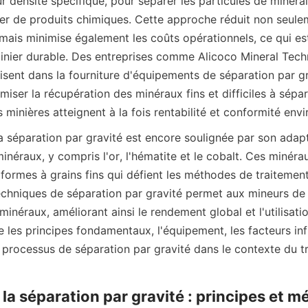
r densité spécifique, pour séparer les particules de minera
ser de produits chimiques. Cette approche réduit non seulem
ais minimise également les coûts opérationnels, ce qui est 
ier durable. Des entreprises comme Alicoco Mineral Techn
isent dans la fourniture d'équipements de séparation par gr
iser la récupération des minéraux fins et difficiles à sépare
 minières atteignent à la fois rentabilité et conformité env
 séparation par gravité est encore soulignée par son adapta
néraux, y compris l'or, l'hématite et le cobalt. Ces minérau
ormes à grains fins qui défient les méthodes de traitement t
 techniques de séparation par gravité permet aux mineurs de 
inéraux, améliorant ainsi le rendement global et l'utilisatio
e les principes fondamentaux, l'équipement, les facteurs infl
s processus de séparation par gravité dans le contexte du t