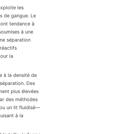
ploite les 
es de gangue. Le 
 ont tendance à 
soumises à une 
ne séparation 
éactifs 
ur la 
 à la densité de 
 séparation. Des 
ment plus élevées 
par des méthodes 
u un lit fluidisé—
uisant à la 