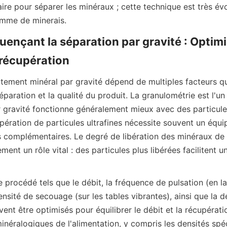
ire pour séparer les minéraux ; cette technique est très évol
uençant la séparation par gravité : Optimis
aitement minéral par gravité dépend de multiples facteurs qui
séparation et la qualité du produit. La granulométrie est l'un 
r gravité fonctionne généralement mieux avec des particules
pération de particules ultrafines nécessite souvent un équi
 complémentaires. Le degré de libération des minéraux de v
ent un rôle vital : des particules plus libérées facilitent un
procédé tels que le débit, la fréquence de pulsation (en lav
tensité de secouage (sur les tables vibrantes), ainsi que la d
ivent être optimisés pour équilibrer le débit et la récupératio
inéralogiques de l'alimentation, y compris les densités spéc