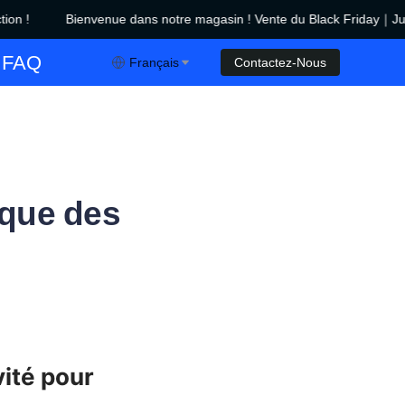
n !
Bienvenue dans notre magasin ! Vente du Black Friday｜Jusqu
 Vente du Black Friday｜Jusqu'à 450 $ de réduction !
FAQ
Français
Contactez-Nous
ique des
ité pour 