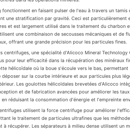
 fonctionnent en faisant pulser de l'eau à travers un tamis o
t une stratification par gravité. Ceci est particulièrement e
res et est largement utilisé dans le traitement du charbon et 
utilisent une combinaison de secousses mécaniques et de flu
 centrifuges, une spécialité d'Alicoco Mineral Technology C
 pour leur efficacité dans la récupération des minéraux fins
otte hélicoïdale où la boue s'écoule vers le bas, permettant 
 déposer sur la courbe intérieure et aux particules plus lég
térieur. Les goulottes hélicoïdales brevetées d'Alicoco intèg
ception et de fabrication avancées pour améliorer les taux
ntrifuges utilisent la force centrifuge pour améliorer l'effica
tant le traitement de particules ultrafines que les méthodes
t à récupérer. Les séparateurs à milieu dense utilisent un mil