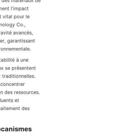
i des matériaux de 
ent l'impact 
vital pour le 
ology Co., 
avité avancés, 
r, garantissant 
ironnementale.
bilité à une 
x se présentent 
raditionnelles. 
concentrer 
n des ressources. 
uents et 
raitement des 