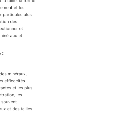
a taille, la forme 
ement et les 
particules plus 
tion des 
ctionner et 
minéraux et 
: 
des minéraux, 
 efficacités 
antes et les plus 
ration, les 
 souvent 
x et des tailles 