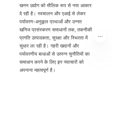
खनन उद्योग को मौलिक रूप से नया आकार 
दे रही है। स्वचालन और एआई से लेकर 
पर्यावरण-अनुकूल प्रथाओं और उन्नत 
खनिज प्रसंस्करण समाधानों तक, तकनीकी 
प्रगति उत्पादकता, सुरक्षा और स्थिरता में 
सुधार ला रही है। गहरी खदानों और 
पर्यावरणीय बाधाओं से उत्पन्न चुनौतियों का 
समाधान करने के लिए इन नवाचारों को 
HIN
दक्षिण अफ्रीका में खनन उद्योग का भविष्य 
उज्ज्वल है, जिसमें उभरती प्रौद्योगिकियां 
और अधिक परिवर्तन का वादा करती हैं। इन 
अग्रिमों की पूरी क्षमता को साकार करने के 
लिए सहयोगात्मक प्रयास और रणनीतिक 
निवेश महत्वपूर्ण होंगे। 广州市银鸥选矿
科技有限公司 जैसी कंपनियां उद्योग की 