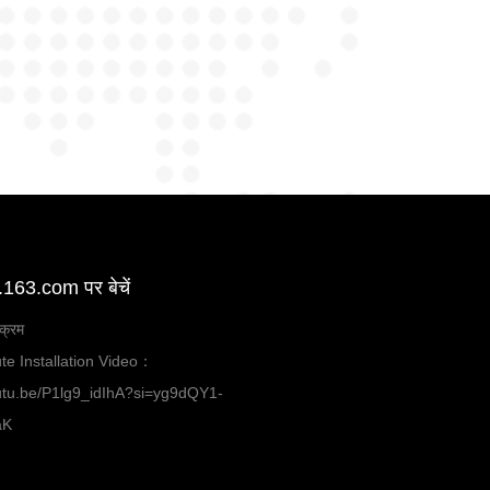
63.com पर बेचें
यक्रम
te Installation Video：
outu.be/P1lg9_idIhA?si=yg9dQY1-
aK