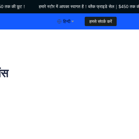
50 तक की छूट！
हमारे स्टोर में आपका स्वागत है！ब्लैक फ्राइडे सेल｜$450 तक की
क फ्राइडे सेल｜$450 तक की छूट！
हिन्दी
हमसे संपर्क करें
शंस