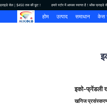
क फ्राइडे सेल｜$450 तक की छूट！
हमारे स्टोर में आपका स्वागत है！ब्लैक फ्राइड
होम
उत्पाद
समाधान
केस 
इक