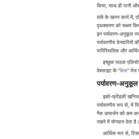
तांबे के खनन कार्य में
पृथक्करण को सक्षम कि
इन पर्यावरण-अनुकूल स्
पर्यावरणीय देनदारियों 
पारिस्थितिक और आर्थिक 
    इच्छुक पाठक एलिसोकॉ मिनरल टेक्नोलॉजी कंपनी लिमिटेड (Alicoco Mineral Technology Co., Limited) की 
वेबसाइट के "
केस
    इको-फ्रेंडली खनिज प्रसंस्करण विधियों को चुनने से पर्यावरणीय, आर्थिक और सामाजिक आयामों में कई फायदे मिलते हैं। 
पर्यावरणीय रूप से, ये
गैस उत्सर्जन को कम कर
    आर्थिक रूप से, टिकाऊ प्रसंस्करण अयस्क सांद्रता में सुधार करके और ऊर्जा और रासायनिक इनपुट को कम करके 