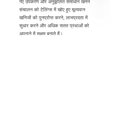
गए उपकरण और अनुकूलित समाधान खनन 
संचालन को टेलिंग्स में खोए हुए मूल्यवान 
खनिजों को पुनर्प्राप्त करने, लाभप्रदता में 
HIN
सुधार करने और अधिक सतत प्रथाओं को 
उन व्यवसायों के लिए जो अपने खनिज 
प्रसंस्करण कार्यप्रवाहों को अनुकूलित 
करना चाहते हैं, Alicoco व्यापक 
विशेषज्ञता और सिद्ध तकनीकों की पेशकश 
करता है। उनके नवोन्मेषी उत्पादों और 
सेवाओं के बारे में अधिक जानने के लिए, 
हमारे बारे में
 पृष्ठ या उनके व्यापक रेंज का 
अन्वेषण करें 
उत्पाद
. पूछताछ और परामर्श के 
लिए, 
संपर्क करें
 पृष्ठ पर उपलब्ध है जो 
उनकी विशेषज्ञ टीम तक सीधी पहुँच प्रदान 