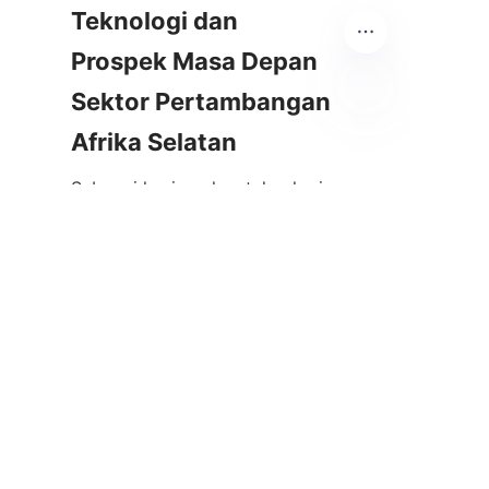
Teknologi dan 
Prospek Masa Depan 
Sektor Pertambangan 
ID
Sebagai kesimpulan, teknologi 
secara fundamental membentuk 
kembali industri pertambangan 
di Afrika Selatan. Mulai dari 
otomatisasi dan AI hingga 
praktik ramah lingkungan dan 
solusi pemrosesan mineral 
canggih, kemajuan teknologi 
mendorong peningkatan 
produktivitas, keselamatan, dan 
keberlanjutan. Merangkul 