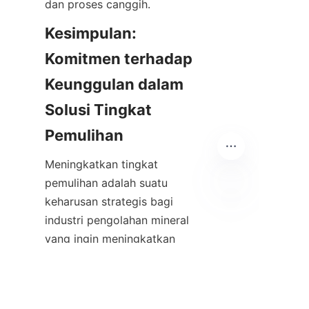
dan proses canggih.
Kesimpulan: 
Komitmen terhadap 
Keunggulan dalam 
Solusi Tingkat 
Pemulihan
Meningkatkan tingkat 
pemulihan adalah suatu 
keharusan strategis bagi 
ID
industri pengolahan mineral 
yang ingin meningkatkan 
profitabilitas, keberlanjutan, dan 
efisiensi sumber daya. 广州市银
鸥选矿科技有限公司 