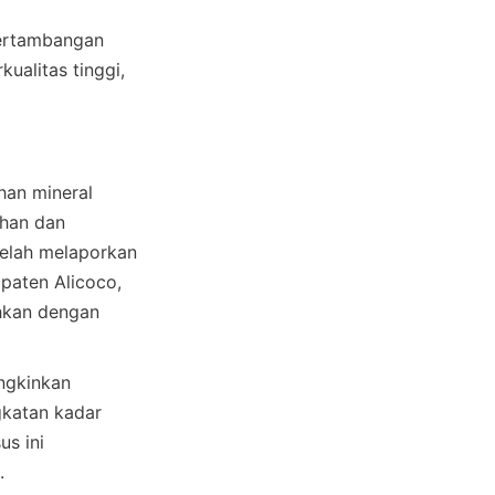
ertambangan 
alitas tinggi, 
an mineral 
han dan 
elah melaporkan 
aten Alicoco, 
hkan dengan 
ngkinkan 
katan kadar 
s ini 