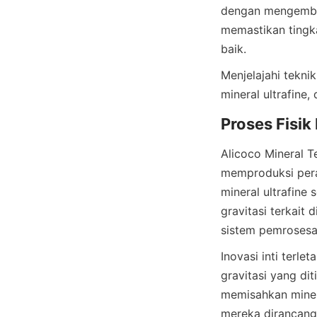
dengan mengemban
memastikan tingka
Menjelajahi tekni
Alicoco Mineral 
memproduksi pera
mineral ultrafine 
gravitasi terkait 
Inovasi inti terl
gravitasi yang di
memisahkan minera
mereka dirancang 