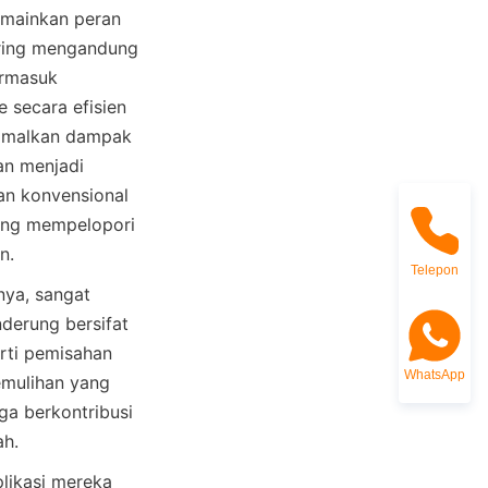
emainkan peran 
ering mengandung 
rmasuk 
 secara efisien 
imalkan dampak 
n menjadi 
n konvensional 
ang mempelopori 
n.
Telepon
ya, sangat 
derung bersifat 
rti pemisahan 
WhatsApp
emulihan yang 
ga berkontribusi 
likasi mereka 