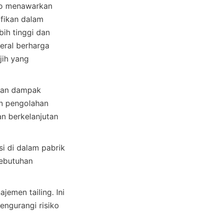
co menawarkan 
fikan dalam 
ih tinggi dan 
eral berharga 
ih yang 
kan dampak 
n pengolahan 
 berkelanjutan 
i di dalam pabrik 
ebutuhan 
emen tailing. Ini 
gurangi risiko 