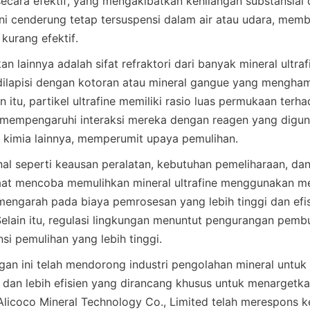
 secara efektif, yang mengakibatkan kehilangan substansial d
e ini cenderung tetap tersuspensi dalam air atau udara, mem
an lainnya adalah sifat refraktori dari banyak mineral ultra
ilapisi dengan kotoran atau mineral gangue yang mengham
in itu, partikel ultrafine memiliki rasio luas permukaan ter
g mempengaruhi interaksi mereka dengan reagen yang digun
al seperti keausan peralatan, kebutuhan pemeliharaan, dan
aat mencoba memulihkan mineral ultrafine menggunakan me
 mengarah pada biaya pemrosesan yang lebih tinggi dan efis
elain itu, regulasi lingkungan menuntut pengurangan pembu
an ini telah mendorong industri pengolahan mineral untuk 
if dan lebih efisien yang dirancang khusus untuk menargetka
. Alicoco Mineral Technology Co., Limited telah merespons ke