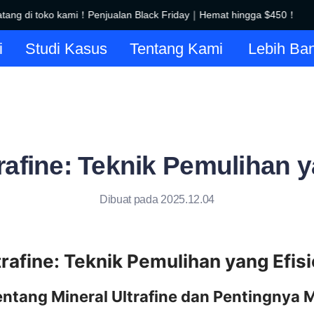
ng di toko kami！Penjualan Black Friday｜Hemat hingga $450！
Selamat datang di toko kami！
i
Studi Kasus
Tentang Kami
Lebih Ba
trafine: Teknik Pemulihan y
Dibuat pada 2025.12.04