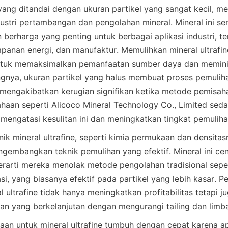
, yang ditandai dengan ukuran partikel yang sangat kecil, m
ustri pertambangan dan pengolahan mineral. Mineral ini s
berharga yang penting untuk berbagai aplikasi industri, te
mpanan energi, dan manufaktur. Memulihkan mineral ultrafine
ntuk memaksimalkan pemanfaatan sumber daya dan memin
gnya, ukuran partikel yang halus membuat proses pemuliha
mengakibatkan kerugian signifikan ketika metode pemisaha
haan seperti Alicoco Mineral Technology Co., Limited sed
 mengatasi kesulitan ini dan meningkatkan tingkat pemuliha
ik mineral ultrafine, seperti kimia permukaan dan densitasn
gembangkan teknik pemulihan yang efektif. Mineral ini cen
berarti mereka menolak metode pengolahan tradisional sepe
asi, yang biasanya efektif pada partikel yang lebih kasar. P
al ultrafine tidak hanya meningkatkan profitabilitas tetapi ju
ntaan untuk mineral ultrafine tumbuh dengan cepat karena ap