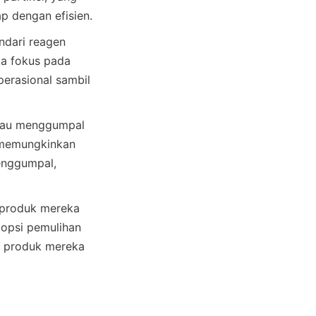
dari reagen 
a fokus pada 
rasional sambil 
atau menggumpal 
 memungkinkan 
enggumpal, 
 produk mereka 
psi pemulihan 
an produk mereka 