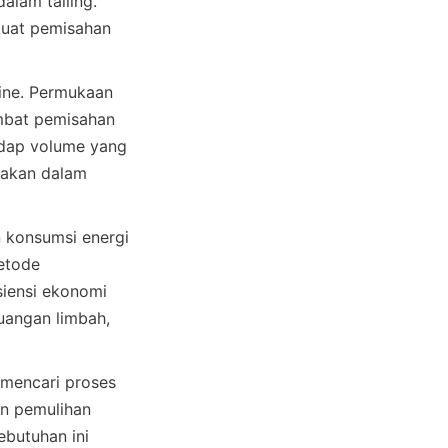
alam tailing. 
buat pemisahan 
fine. Permukaan 
bat pemisahan 
hadap volume yang 
akan dalam 
 konsumsi energi 
tode 
iensi ekonomi 
angan limbah, 
mencari proses 
n pemulihan 
butuhan ini 