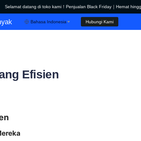
Selamat datang di toko kami！Penjualan Black Friday｜Hemat hingga
Penjualan Black Friday｜Hemat hingga $450！
nyak
Bahasa Indonesia
Hubungi Kami
ang Efisien