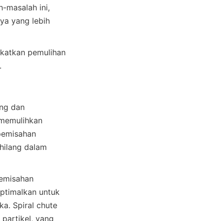
masalah ini, 
a yang lebih 
gkatkan pemulihan 
ng dan 
memulihkan 
pemisahan 
hilang dalam 
emisahan 
ptimalkan untuk 
a. Spiral chute 
partikel, yang 