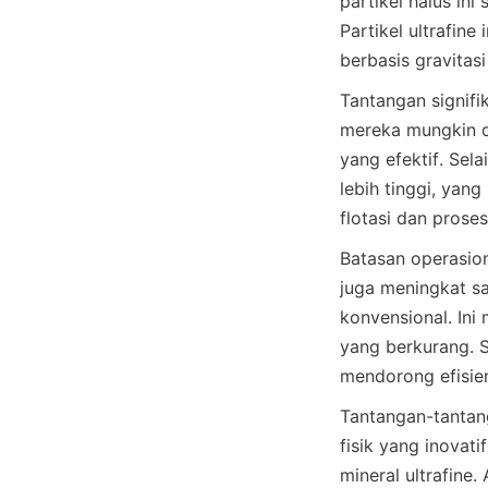
partikel halus ini
Partikel ultrafin
Tantangan signifik
mereka mungkin d
yang efektif. Sela
lebih tinggi, yan
Batasan operasion
juga meningkat s
konvensional. Ini
yang berkurang. S
Tantangan-tantang
fisik yang inovat
mineral ultrafine