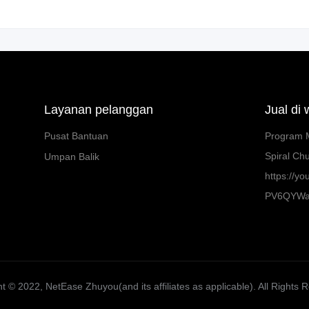
Layanan pelanggan
Jual di
Pusat Bantuan
Program M
Spiral Chu
Umpan Balik
https://y
PV6QYW
t ©️ 2022, NetEase Zhuyou(and its affiliates as applicable). All Rights 