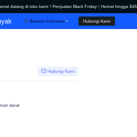
mat datang di toko kami！Penjualan Black Friday｜Hemat hingga $45
Penjualan Black Friday｜Hemat hingga $450！
nyak
Bahasa Indonesia
Hubungi Kami
Hubungi Kami
iman darat