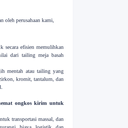
kan oleh perusahaan kami,
 secara efisien
memulihkan
nilai dari tailing meja basah
jih mentah
atau tailing yang
zirkon, kromit, tantalum, dan
l.
hemat ongkos kirim
untuk
tuk transportasi massal, dan
rangi biaya logistik dan