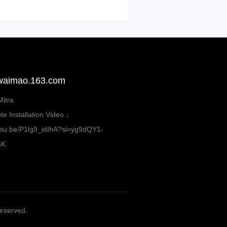
 waimao.163.com
itra
te Installation Video：
outu.be/P1lg9_idIhA?si=yg9dQY1-
aK
Reserved.