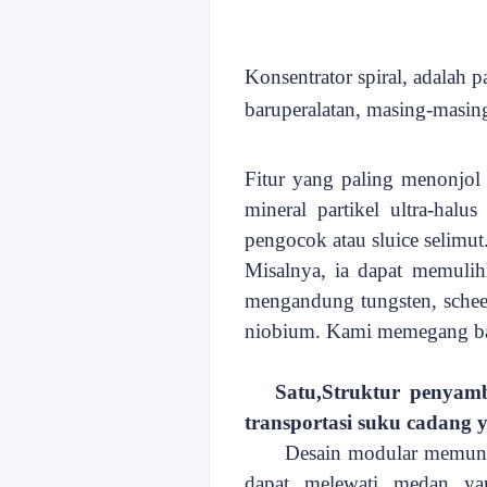
Konsentrator spiral, adalah 
baru
peralatan, masing-masin
Fitur yang paling menonjol 
mineral partikel ultra-halu
pengocok atau sluice selimut
Misalnya, ia dapat memulihk
mengandung tungsten, scheel
niobium. Kami memegang b
Satu,
Struktur penyam
transportasi suku cadang y
Desain modular memungk
dapat melewati medan ya