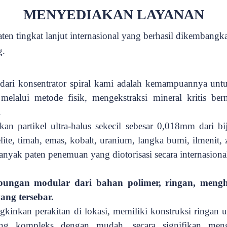
MENYEDIAKAN LAYANAN
paten tingkat lanjut internasional yang berhasil dikembang
g.
dari konsentrator spiral kami adalah kemampuannya untuk
s melalui metode fisik, mengekstraksi
mineral kritis ber
.
an partikel ultra-halus sekecil
sebesar 0,018mm dari bi
ite, timah, emas, kobalt, uranium, langka
bumi, ilmenit, 
anyak
paten penemuan yang diotorisasi secara internasiona
bungan modular dari bahan polimer, ringan, meng
ang tersebar
.
inkan perakitan di lokasi, memiliki konstruksi ringan un
ng kompleks dengan mudah, secara signifikan mengu