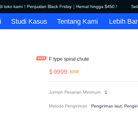
i toko kami！Penjualan Black Friday｜Hemat hingga $450！
Sela
Selamat datang di toko kami！
i
Studi Kasus
Tentang Kami
Lebih Ba
F type spiral chute
$
9999
EXW
Jumlah Pesanan Minimum
:
1
Metode Pengiriman
:
Pengiriman laut, Pengir