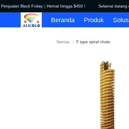
！Penjualan Black Friday｜Hemat hingga $450！
Selamat datang d
Beranda
Produk
Solus
Semua
F type spiral chute