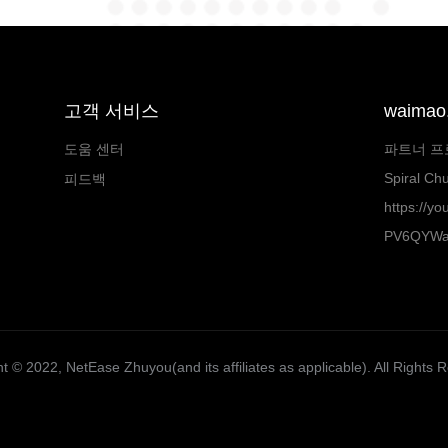
고객 서비스
waima
도움 센터
파트너 프
Spiral Chu
피드백
https://y
PV6QYW
t ©️ 2022, NetEase Zhuyou(and its affiliates as applicable). All Rights 