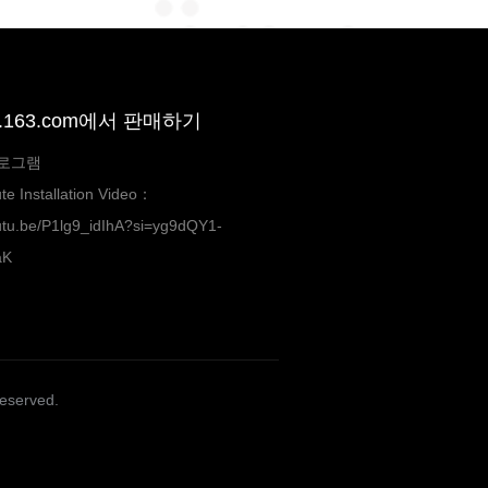
o.163.com에서 판매하기
로그램
te Installation Video：
outu.be/P1lg9_idIhA?si=yg9dQY1-
aK
Reserved.