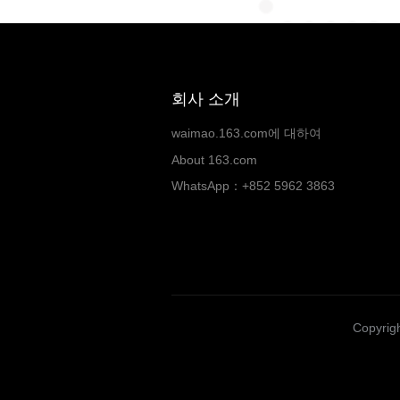
회사 소개
waimao.163.com에 대하여
About 163.com
WhatsApp：+852 5962 3863
Copyrigh