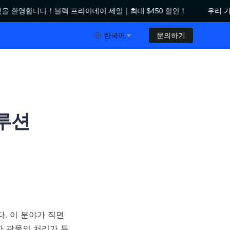
을 환영합니다！블랙 프라이데이 세일｜최대 $450 할인！
우리 가게
다！블랙 프라이데이 세일｜최대 $450 할인！
한국어
문의하기
솔루션
. 이 분야가 직면
자 광물의 처리가 두