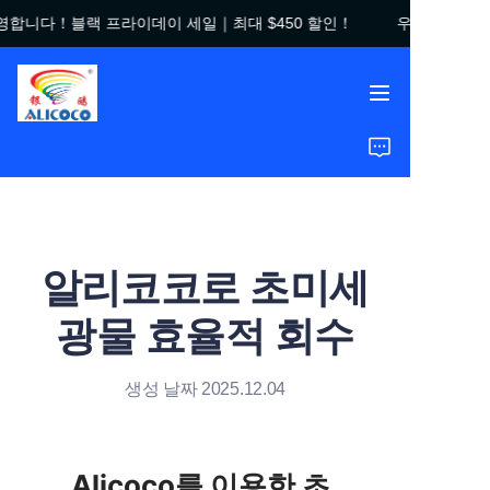
영합니다！블랙 프라이데이 세일｜최대 $450 할인！
우리 가게에 오
우리 가게에 오신 것을
환영합니다！블랙 프라
이데이 세일｜최대
$450 할인！
홈
제품
솔루션
알리코코로 초미세
성공 사례
광물 효율적 회수
회사 소개
생성 날짜 2025.12.04
자주 묻는 질문
Alicoco를 이용한 초