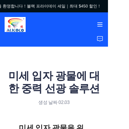
 환영합니다！블랙 프라이데이 세일｜최대 $450 할인！
우리 가게에 오신 것을
환영합니다！블랙 프라
이데이 세일｜최대
$450 할인！
홈
제품
솔루션
미세 입자 광물에 대
성공 사례
한 중력 선광 솔루션
회사 소개
생성 날짜 02.03
자주 묻는 질문
미세 입자 광물을 위