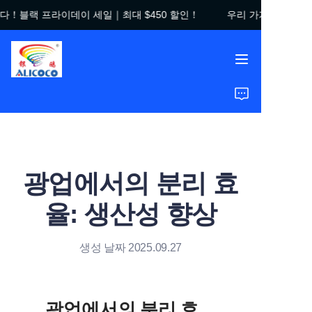
다！블랙 프라이데이 세일｜최대 $450 할인！
우리 가게에 오신 것
우리 가게에 오신 것을
환영합니다！블랙 프라
이데이 세일｜최대
$450 할인！
홈
제품
솔루션
광업에서의 분리 효
성공 사례
율: 생산성 향상
회사 소개
생성 날짜 2025.09.27
자주 묻는 질문
광업에서의 분리 효