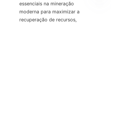
essenciais na mineração 
moderna para maximizar a 
PT
recuperação de recursos, 
reduzir o desperdício e apoiar 
práticas sustentáveis. O 
processo de beneficiamento de 
minério, quando aprimorado 
com tecnologias avançadas de 
separação física, permite que 
as operações de mineração 
recuperem minerais ultrafinos 
que os métodos tradicionais 
frequentemente perdem. 
Empresas como a Alicoco 
Mineral Technology Co., Limited 
estão na vanguarda do 
desenvolvimento de soluções 