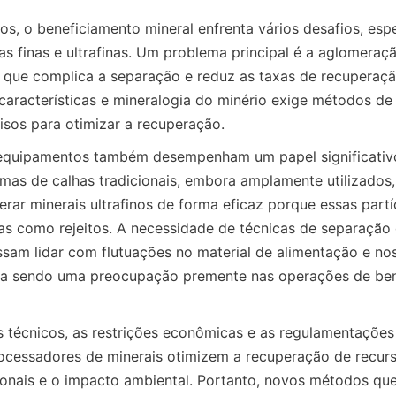
s, o beneficiamento mineral enfrenta vários desafios, espe
las finas e ultrafinas. Um problema principal é a aglomeraç
 o que complica a separação e reduz as taxas de recuperação
 características e mineralogia do minério exige métodos d
 equipamentos também desempenham um papel significativo
temas de calhas tradicionais, embora amplamente utilizados,
ar minerais ultrafinos de forma eficaz porque essas partíc
as como rejeitos. A necessidade de técnicas de separação d
ssam lidar com flutuações no material de alimentação e no
nua sendo uma preocupação premente nas operações de ben
 técnicos, as restrições econômicas e as regulamentações 
ocessadores de minerais otimizem a recuperação de recurs
onais e o impacto ambiental. Portanto, novos métodos que