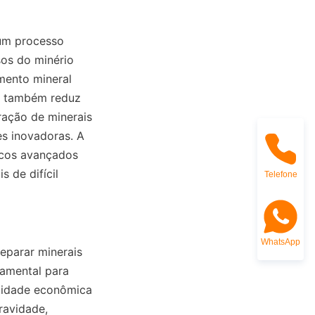
um processo 
os do minério 
ento mineral 
s também reduz 
ação de minerais 
s inovadoras. A 
icos avançados 
de difícil 
Telefone
WhatsApp
parar minerais 
amental para 
ilidade econômica 
avidade, 