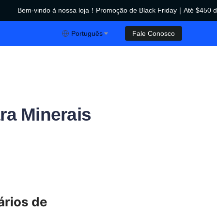
Bem-vindo à nossa loja！Promoção de Black Friday｜Até $450 de
ção de Black Friday｜Até $450 de desconto！
Português
Fale Conosco
ra Minerais
rios de 