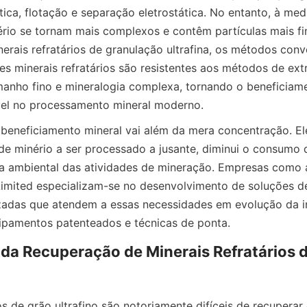
ca, flotação e separação eletrostática. No entanto, à med
rio se tornam mais complexos e contêm partículas mais fin
erais refratários de granulação ultrafina, os métodos conv
es minerais refratários são resistentes aos métodos de extr
anho fino e mineralogia complexa, tornando o beneficiame
vel no processamento mineral moderno.
beneficiamento mineral vai além da mera concentração. El
de minério a ser processado a jusante, diminui o consumo d
 ambiental das atividades de mineração. Empresas como a 
imited especializam-se no desenvolvimento de soluções de
zadas que atendem a essas necessidades em evolução da ind
da Recuperação de Minerais Refratários d
os de grão ultrafino são notoriamente difíceis de recuperar