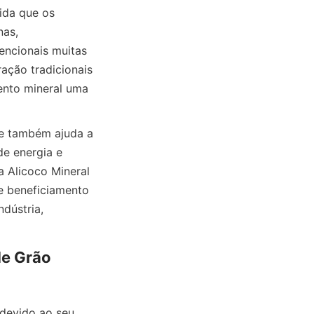
ida que os 
as, 
encionais muitas 
ação tradicionais 
nto mineral uma 
e também ajuda a 
e energia e 
Alicoco Mineral 
 beneficiamento 
ústria, 
e Grão 
 devido ao seu 