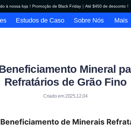
 à nossa loja！Promoção de Black Friday｜Até $450 de desconto！
Bem-vindo à nossa loja！Promo
es
Estudos de Caso
Sobre Nós
Mais
 Beneficiamento Mineral pa
Refratários de Grão Fino
Criado em 2025.12.04
 Beneficiamento de Minerais Refratá