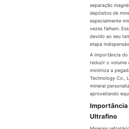
separação magnéti
depósitos de miné
especialmente min
vezes falham. Ess
devido ao seu tam
etapa indispensá
A importância do 
reduzir o volume 
minimiza a pegada
Technology Co., L
mineral personali
Importância 
Minerais refratári