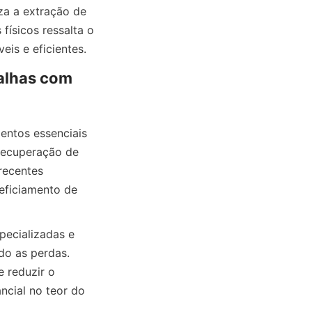
za a extração de 
ísicos ressalta o 
alhas com 
ntos essenciais 
recuperação de 
recentes 
ficiamento de 
ecializadas e 
o as perdas. 
 reduzir o 
ncial no teor do 