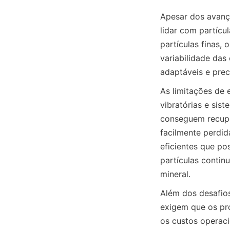
Apesar dos avanço
lidar com partícu
partículas finas,
variabilidade das
As limitações de
vibratórias e sis
conseguem recuper
facilmente perdid
eficientes que po
partículas conti
Além dos desafios
exigem que os pr
os custos operaci