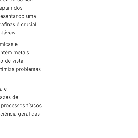
capam dos 
resentando uma 
finas é crucial 
micas e 
ntêm metais 
o de vista 
inimiza problemas 
 e 
azes de 
 processos físicos 
ciência geral das 