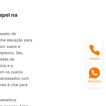
pel na 
useio de 
uma elevação para 
xo suave e 
plexos. Seu 
dade de 
Telefone
cia e a 
em os custos 
 manuseados com 
WhatsApp
is é vital para 
pamentos 