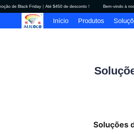
ão de Black Friday｜Até $450 de desconto！
Bem-vindo à noss
Início
Produtos
Soluçõ
Soluçõe
Soluções d