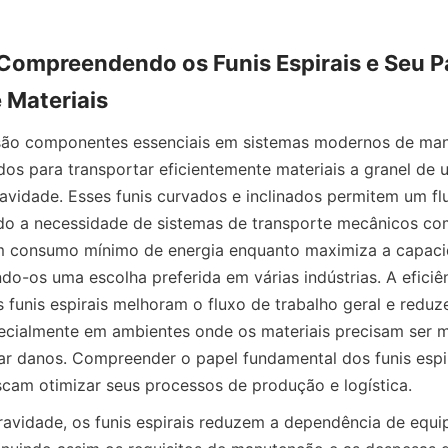
Compreendendo os Funis Espirais e Seu Pa
 Materiais
s são componentes essenciais em sistemas modernos de man
ados para transportar eficientemente materiais a granel de 
avidade. Esses funis curvados e inclinados permitem um flu
do a necessidade de sistemas de transporte mecânicos com
m consumo mínimo de energia enquanto maximiza a capaci
do-os uma escolha preferida em várias indústrias. A eficiên
s funis espirais melhoram o fluxo de trabalho geral e reduz
pecialmente em ambientes onde os materiais precisam ser
ar danos. Compreender o papel fundamental dos funis espira
cam otimizar seus processos de produção e logística.
ravidade, os funis espirais reduzem a dependência de equi