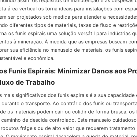
nuindo assim os requisitos de manutenção e as despesas d
ta área vertical os torna ideais para instalações com espaç
dem ser projetados sob medida para atender a necessidades
indo diferentes tipos de materiais, taxas de fluxo e restriçõe
na os funis espirais uma solução versátil para indústrias q
entos à mineração. À medida que as empresas buscam con
rar sua eficiência no manuseio de materiais, os funis espi
ustentável e econômica.
os Funis Espirais: Minimizar Danos aos Pr
luxo de Trabalho
 mais significativos dos funis espirais é a sua capacidade 
durante o transporte. Ao contrário dos funis ou transporta
e os materiais podem cair ou colidir de forma brusca, os fu
caminho de descida controlado. Este manuseio cuidadoso 
rodutos frágeis ou de alto valor que requerem tratamento 
e. O movimento espiral desacelera a queda do material, re