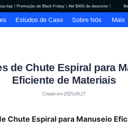
a loja！Promoção de Black Friday｜Até $450 de desconto！
Bem-
Bem-vindo à nossa loja！Promo
es
Estudos de Caso
Sobre Nós
Mais
s de Chute Espiral para 
Eficiente de Materiais
Criado em 2025.09.27
e Chute Espiral para Manuseio Efici