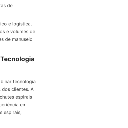
as de 
o e logística, 
os e volumes de 
es de manuseio 
cnologia 
ar tecnologia 
os clientes. A 
hutes espirais 
periência em 
espirais, 