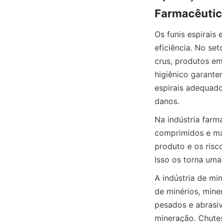
Farmacêutic
Os funis espirais
eficiência. No se
crus, produtos e
higiênico garante
espirais adequado
danos.
Na indústria farma
comprimidos e ma
produto e os risc
Isso os torna uma
A indústria de min
de minérios, miner
pesados e abrasiv
mineração. Chutes