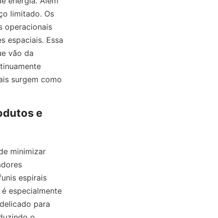
e energia. Além 
o limitado. Os 
 operacionais 
s espaciais. Essa 
ue vão da 
tinuamente 
rais surgem como 
odutos e 
de minimizar 
dores 
nis espirais 
é especialmente 
delicado para 
duzindo o 