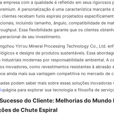
empresa com a qualidade é refletido em seus rigorosos pa
premium. A personalização é uma característica marcante de
 clientes recebam funis espirais projetados especificament
ionais, incluindo tamanho, ângulo, compatibilidade de mate
oughput. Essa flexibilidade garante que os clientes obten
operacional de seu investimento.
ngzhou Yin'ou Mineral Processing Technology Co., Ltd. enf
lógicos e designs de produtos sustentáveis. Essa abordage
ndustriais modernas por responsabilidade ambiental. A ca
sos inovadores, como revestimentos resistentes à abrasão e
ece ainda mais sua vantagem competitiva no mercado de ch
adas podem saber mais sobre essas soluções inovadoras vi
ós
página para explorar sua tecnologia e filosofia de serviço
 Sucesso do Cliente: Melhorias do Mundo 
ões de Chute Espiral