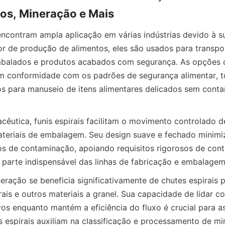
os, Mineração e Mais
 encontram ampla aplicação em várias indústrias devido à su
tor de produção de alimentos, eles são usados para transpor
mbalados e produtos acabados com segurança. As opções d
m conformidade com os padrões de segurança alimentar, to
s para manuseio de itens alimentares delicados sem conta
cêutica, funis espirais facilitam o movimento controlado de
teriais de embalagem. Seu design suave e fechado minimiz
os de contaminação, apoiando requisitos rigorosos de contr
 parte indispensável das linhas de fabricação e embalagem
eração se beneficia significativamente de chutes espirais p
ais e outros materiais a granel. Sua capacidade de lidar co
os enquanto mantém a eficiência do fluxo é crucial para a
 espirais auxiliam na classificação e processamento de min