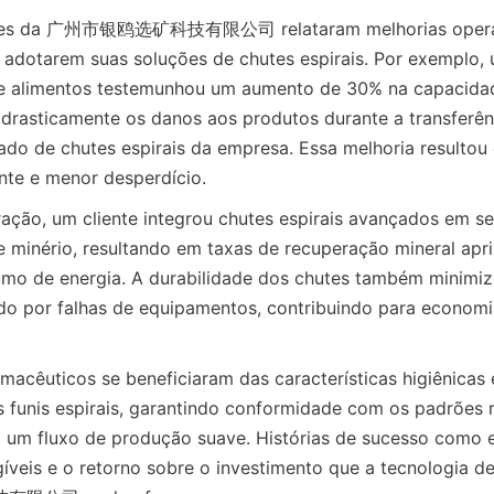
ntes da 广州市银鸥选矿科技有限公司 relataram melhorias operac
 adotarem suas soluções de chutes espirais. Por exemplo, 
 alimentos testemunhou um aumento de 30% na capacidad
drasticamente os danos aos produtos durante a transferênc
ado de chutes espirais da empresa. Essa melhoria resultou 
ente e menor desperdício.
ação, um cliente integrou chutes espirais avançados em se
 minério, resultando em taxas de recuperação mineral apr
mo de energia. A durabilidade dos chutes também minimiz
do por falhas de equipamentos, contribuindo para economias
macêuticos se beneficiaram das características higiênicas e
funis espirais, garantindo conformidade com os padrões re
um fluxo de produção suave. Histórias de sucesso como e
íveis e o retorno sobre o investimento que a tecnologia de f