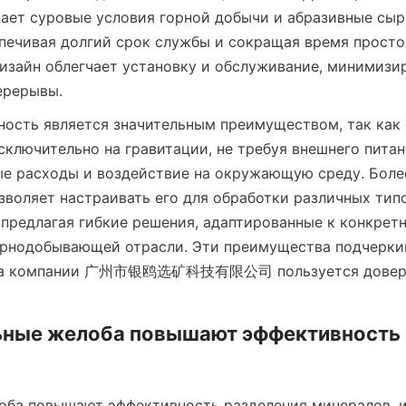
ет суровые условия горной добычи и абразивные сыр
печивая долгий срок службы и сокращая время простоя.
изайн облегчает установку и обслуживание, минимизир
ерерывы.
ость является значительным преимуществом, так как 
сключительно на гравитации, не требуя внешнего питани
е расходы и воздействие на окружающую среду. Более 
зволяет настраивать его для обработки различных типо
 предлагая гибкие решения, адаптированные к конкретн
рнодобывающей отрасли. Эти преимущества подчеркив
ша компании 广州市银鸥选矿科技有限公司 пользуется доверие
ьные желоба повышают эффективность 
ба повышают эффективность разделения минералов, и