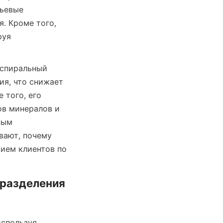
ьевые 
 Кроме того, 
уя 
спиральный 
я, что снижает 
того, его 
в минералов и 
ым 
ают, почему 
м клиентов по 
разделения 
спользуя 