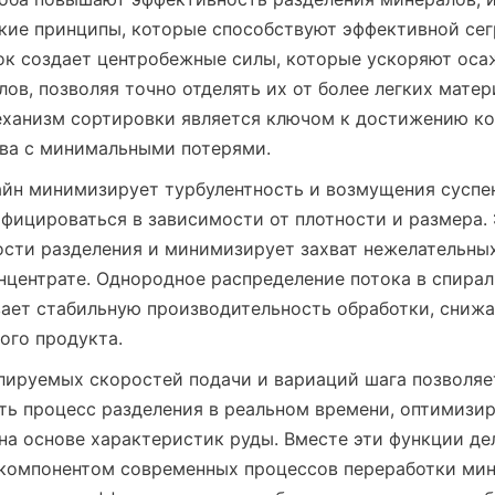
ие принципы, которые способствуют эффективной сегр
к создает центробежные силы, которые ускоряют осаж
ов, позволяя точно отделять их от более легких матери
ханизм сортировки является ключом к достижению ко
тва с минимальными потерями.
айн минимизирует турбулентность и возмущения суспен
фицироваться в зависимости от плотности и размера. 
сти разделения и минимизирует захват нежелательных
нцентрате. Однородное распределение потока в спирал
ает стабильную производительность обработки, снижа
ого продукта.
лируемых скоростей подачи и вариаций шага позволяе
ть процесс разделения в реальном времени, оптимизир
на основе характеристик руды. Вместе эти функции де
компонентом современных процессов переработки мине