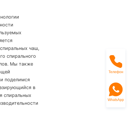
нологии 
ности 
льзуемых 
ется 
спиральных чаш, 
о спирального 
ов. Мы также 
щей 
Телефон
и поделимся 
азирующийся в 
спиральных 
WhatsApp
зводительности 