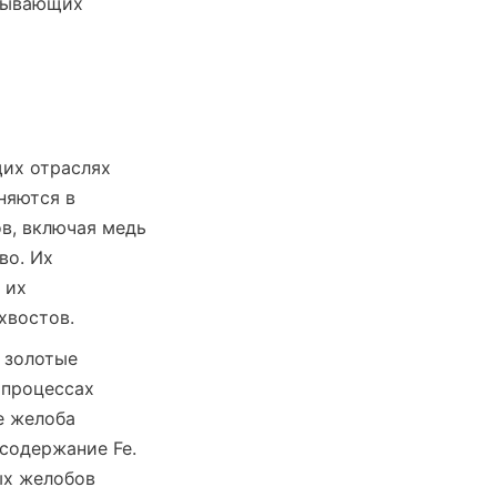
бывающих 
х отраслях 
яются в 
в, включая медь 
о. Их 
их 
хвостов.
золотые 
процессах 
 желоба 
содержание Fe. 
х желобов 