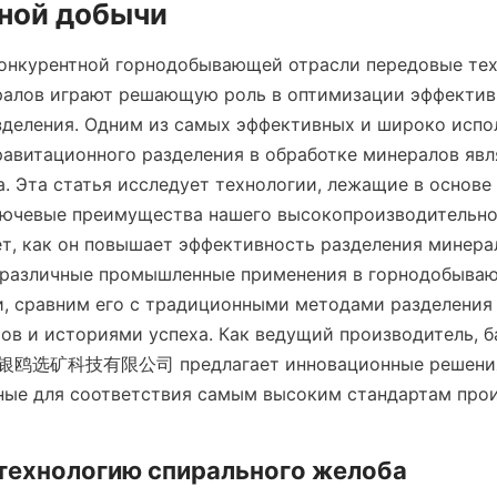
ной добычи
онкурентной горнодобывающей отрасли передовые тех
ралов играют решающую роль в оптимизации эффектив
зделения. Одним из самых эффективных и широко испо
равитационного разделения в обработке минералов явля
. Эта статья исследует технологии, лежащие в основе 
лючевые преимущества нашего высокопроизводительног
т, как он повышает эффективность разделения минерал
 различные промышленные применения в горнодобываю
 сравним его с традиционными методами разделения 
ов и историями успеха. Как ведущий производитель, б
银鸥选矿科技有限公司 предлагает инновационные решения 
ные для соответствия самым высоким стандартам прои
 технологию спирального желоба