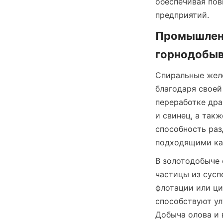
обеспечивая по
предприятий.
Промышленн
горнодобы
Спиральные жел
благодаря своей
переработке дра
и свинец, а так
способность раз
подходящими как
В золотодобыче 
частицы из сусп
флотации или ци
способствуют ул
Добыча олова и 