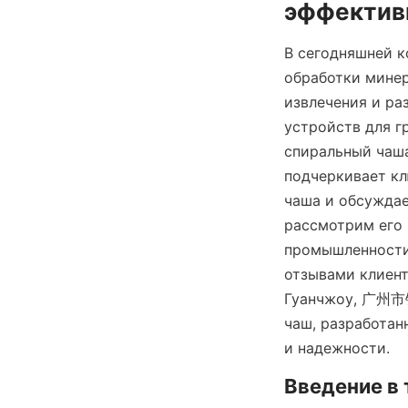
эффектив
В сегодняшней к
обработки мине
извлечения и ра
устройств для г
спиральный чаша
подчеркивает к
чаша и обсуждае
рассмотрим его
промышленности,
отзывами клиент
Гуанчжоу, 广州市
чаш, разработан
и надежности.
Введение в