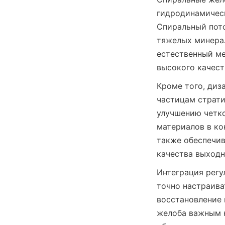
гидродинамическ
Спиральный пото
тяжелых минерал
естественный ме
высокого качес
Кроме того, диз
частицам страти
улучшению четко
материалов в ко
также обеспечив
качества выходн
Интеграция регу
точно настраива
восстановление 
желоба важным 