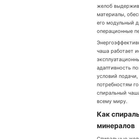
желоб выдержива
материалы, обес
его модульный д
операционные п
Энергоэффективн
чаша работает и
эксплуатационны
адаптивность по
условий подачи,
потребностям го
спиральный ча
всему миру.
Как спирал
минералов
Спиральные жело