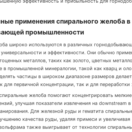
вышенную эффективность и прибыльность для горнодо
ые применения спирального желоба в 
вающей промышленности
оба широко используются в различных горнодобывающи
 универсальности и эффективности. Они обычно примен
гоценных металлов, таких как золото, цветных металло
же в промышленной минералогии, такой как кварц и олов
делять частицы в широком диапазоне размеров делает 
 для первичной концентрации, так и для переработки 
спиральные желоба помогают концентрировать мелкие 
ензий, улучшая показатели извлечения на downstream в 
анирования. Для железной руды и гематита спиральные
учшению качества руды, удаляя примеси и увеличивая 
вольфрама также выигрывает от технологии спиральны