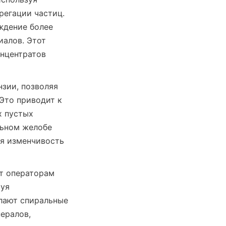
егации частиц. 
дение более 
алов. Этот 
нцентратов 
зии, позволяя 
Это приводит к 
 пустых 
ьном желобе 
я изменчивость 
т операторам 
уя 
лают спиральные 
ралов, 