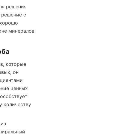
ля решения 
решение с 
хорошо 
не минералов, 
оба
, которые 
вых, он 
циентами 
ние ценных 
особствует 
 количеству 
из 
пиральный 