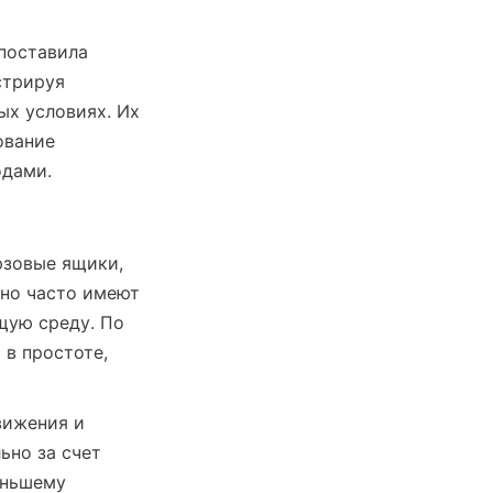
поставила 
трируя 
х условиях. Их 
вание 
одами.
зовые ящики, 
но часто имеют 
ую среду. По 
в простоте, 
ижения и 
но за счет 
ньшему 