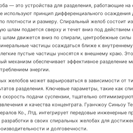
ба — это устройства для разделения, работающие на 
е используют принцип дифференциального осаждения д
по плотности и размеру. Спиральный желоб состоит из
рую шлам подается сверху и течет вниз под действием 
к шлам движется вниз по спирали, центробежные силы 
инеральные частицы осаждаться ближе к внутреннему к
 легкие пустые частицы уносятся к внешнему краю. Этот
ый механизм обеспечивает эффективное разделение ми
треблением энергии.
ых желобов может варьироваться в зависимости от ти
татов разделения. Ключевые параметры, такие как спи
 скорость подачи суспензии, тщательно оптимизируютс
влечения и качества концентрата. Гуанчжоу Синьоу Те
ралов Ко., Лтд. интегрирует передовые инженерные пр
 разработки в своих спиральных желобах для достижен
оизводительности и долговечности.