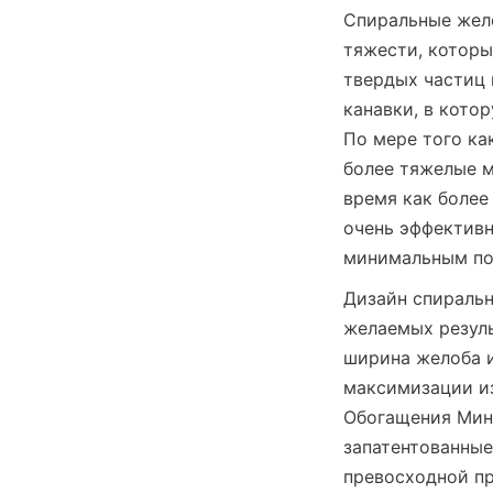
Спиральные жело
тяжести, которы
твердых частиц 
канавки, в кото
По мере того ка
более тяжелые м
время как более
очень эффективн
минимальным по
Дизайн спиральн
желаемых резуль
ширина желоба и
максимизации из
Обогащения Мине
запатентованные
превосходной пр