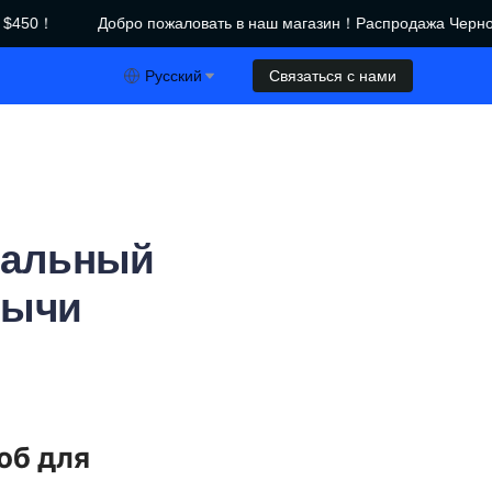
450！
Добро пожаловать в наш магазин！Распродажа Черной
азин！Распродажа Черной пятницы｜Скидки до $450！
Русский
Связаться с нами
ральный
бычи
б для 