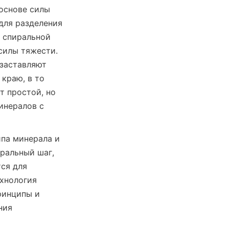
основе силы 
ля разделения 
 спиральной 
силы тяжести. 
заставляют 
раю, в то 
 простой, но 
нералов с 
па минерала и 
ральный шаг, 
я для 
хнология 
инципы и 
ия 