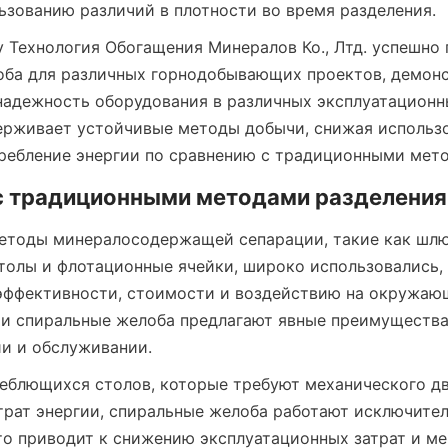
ьзованию различий в плотности во время разделения.
 Технология Обогащения Минералов Ко., Лтд. успешно 
ба для различных горнодобывающих проектов, демонс
надежность оборудования в различных эксплуатационны
рживает устойчивые методы добычи, снижая использо
ребление энергии по сравнению с традиционными мет
с традиционными методами разделения
етоды минералосодержащей сепарации, такие как шлю
олы и флотационные ячейки, широко использовались, 
эффективности, стоимости и воздействию на окружающ
и спиральные желоба предлагают явные преимущества 
и и обслуживании.
леблющихся столов, которые требуют механического дв
трат энергии, спиральные желоба работают исключитель
то приводит к снижению эксплуатационных затрат и ме