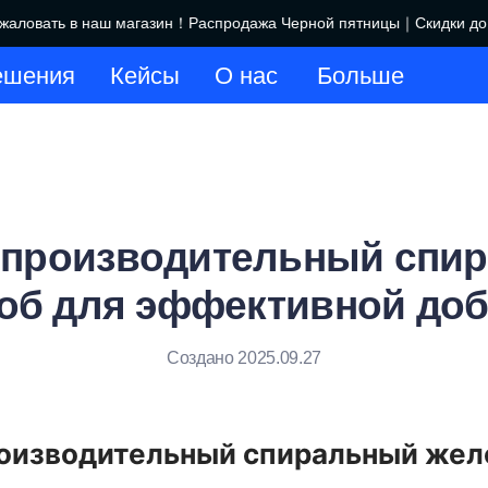
ловать в наш магазин！Распродажа Черной пятницы｜Скидки до $
Добро пожаловать в наш маг
ешения
Кейсы
О нас
Больше
производительный спи
об для эффективной до
Создано 2025.09.27
оизводительный спиральный жело