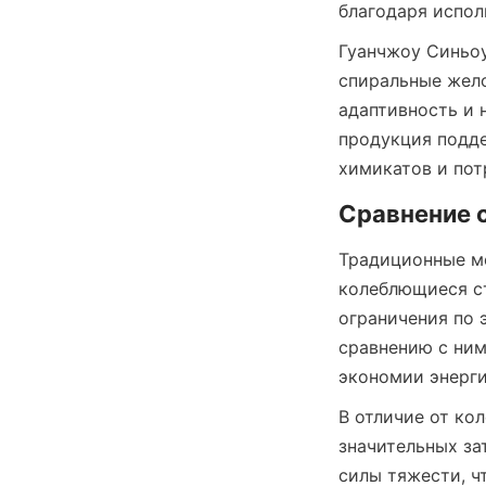
благодаря испол
Гуанчжоу Синьоу
спиральные жело
адаптивность и 
продукция подде
химикатов и пот
Сравнение 
Традиционные м
колеблющиеся ст
ограничения по 
сравнению с ним
экономии энерги
В отличие от ко
значительных за
силы тяжести, ч