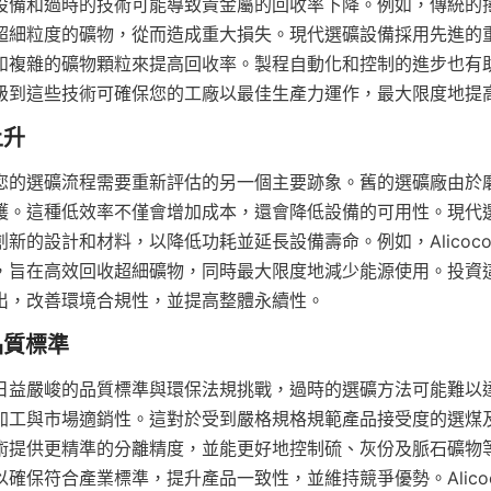
設備和過時的技術可能導致貴金屬的回收率下降。例如，傳統的
超細粒度的礦物，從而造成重大損失。現代選礦設備採用先進的
和複雜的礦物顆粒來提高回收率。製程自動化和控制的進步也有
級到這些技術可確保您的工廠以最佳生產力運作，最大限度地提
您的選礦流程需要重新評估的另一個主要跡象。舊的選礦廠由於
護。這種低效率不僅會增加成本，還會降低設備的可用性。現代
新的設計和材料，以降低功耗並延長設備壽命。例如，Alicoc
，旨在高效回收超細礦物，同時最大限度地減少能源使用。投資
出，改善環境合規性，並提高整體永續性。
日益嚴峻的品質標準與環保法規挑戰，過時的選礦方法可能難以
加工與市場適銷性。這對於受到嚴格規格規範產品接受度的選煤
術提供更精準的分離精度，並能更好地控制硫、灰份及脈石礦物
確保符合產業標準，提升產品一致性，並維持競爭優勢。Alico