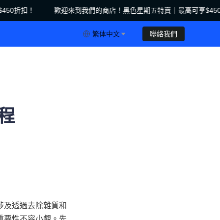
50折扣！
歡迎來到我們的商店！黑色星期五特賣｜最高可享$450
特賣｜最高可享$450折扣！
繁体中文
聯絡我們
程
涉及透過去除雜質和
重要性不容小覷。先