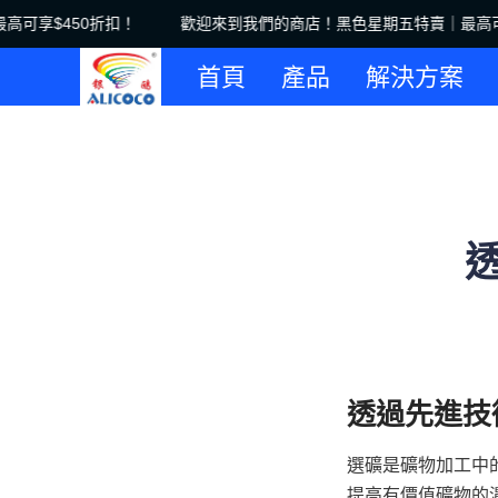
可享$450折扣！
歡迎來到我們的商店！黑色星期五特賣｜最高可享
首頁
產品
解決方案
選礦是礦物加工中
提高有價值礦物的