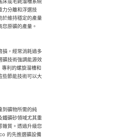
搖床或毛氈溜槽系統
重力分離和浮選技
助於維持穩定的產量
高您原礦的產量。
磨損，經常消耗過多
選礦技術強調能源效
o 專利的螺旋溜槽和
這些節能技術可以大
達到礦物所需的純
及鐵礦砂領域尤其重
等雜質。透過升級您
co 的先進選礦設備