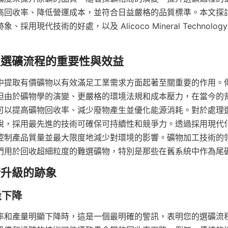
高回收率、降低營運成本，並符合日益嚴格的品質標準。本文探
用現代技術的好處，以及 Alicoco Mineral Technology Co
中提取有價礦物以有效滿足工業需求方面起著至關重要的作用。
但由於礦物學的演變、更嚴格的環境法規和成本壓力，在當今的
可以提高礦物回收率、減少廢物產生並優化能源消耗。對於處理
說，採用最先進的技術可確保可持續性和競爭力。透過採用現代
制產品質量並最大限度地減少對環境的影響。礦物加工技術的領導者 
門用於回收超細粒度的難選礦物，特別是那些在舊系統中作為尾
率和產量明顯下降時，這是一個最明確的警訊，表明您的選礦流