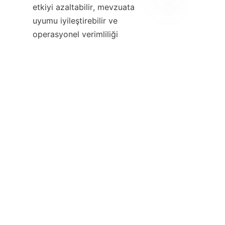
etkiyi azaltabilir, mevzuata 
uyumu iyileştirebilir ve 
TR
operasyonel verimliliği 
artırabilir. Alicoco Mineral 
Technology Co., Limited, 
sürdürülebilirliği temel alan 
yenilikçi, patentli yerçekimi 
ayırma çözümleriyle bu 
ilerlemeye örnek teşkil 
    Minerallere olan talep 
artmaya devam ettikçe, çevre 
dostu yerçekimi işleme 
teknolojilerinin benimsenmesi, 
sorumlu kaynak çıkarımını 
sağlamada hayati bir rol 