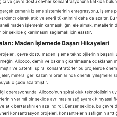
eçici ve çevre dostu cevher konsantrasyonuna katkıda bulun
rdımcı olarak atık ve enerji tüketimini daha da azaltır. Bu tü
taneli maden işlemenin karmaşıklığını ele almak, metallerin 
rneğin, Alicoco, demir ve bakırın çıkarılmasına odaklanan m
mıştır ve patentli spiral konsantratörler bu projelerde önemli
jeler, mineral geri kazanım oranlarında önemli iyileşmeler sa
iği operasyonunda, Alicoco'nun spiral oluk teknolojisinin uy
rlerinin verimli bir şekilde ayrılmasını sağlayarak kimyasal f
 ve atık bertarafını en aza indirdi. Benzer şekilde, bu çevre do
heri konsantrasyon projeleri, konsantrelerin saflığının arttığ