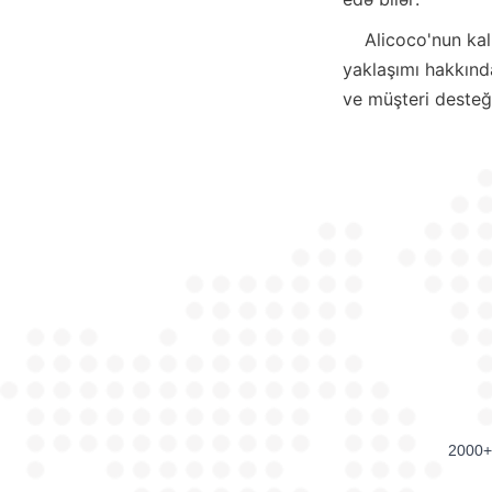
    Alicoco'nun kaliteye olan bağlılığı, gelişmiş yerçekimi ayırma teknolojisi ve sürdürülebilir 
yaklaşımı hakkında
ve müşteri desteği
2000+ 