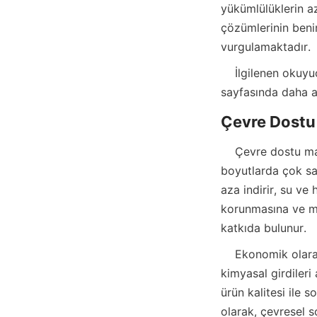
yükümlülüklerin aza
çözümlerinin beni
vurgulamaktadır.
    İlgilenen ok
    Çevre dostu maden işleme yöntemlerinin seçilmesi, çevresel, ekonomik ve sosyal 
boyutlarda çok say
aza indirir, su ve 
korunmasına ve ma
    Ekonomik olarak, sürdürülebilir işleme, cevher konsantrasyonunu iyileştirerek ve enerji ile 
kimyasal girdileri
ürün kalitesi ile s
olarak, çevresel s