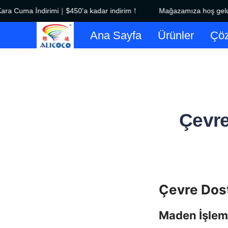
 Cuma İndirimi｜$450'a kadar indirim！
Mağazamıza hoş geldin
Ana Sayfa
Ürünler
Çöz
Çevre