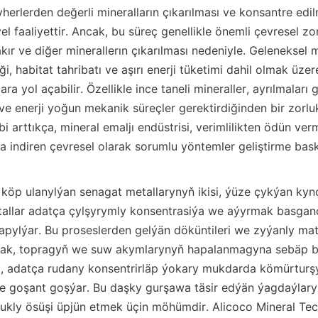
vherlerden değerli mineralların çıkarılması ve konsantre edil
yel faaliyettir. Ancak, bu süreç genellikle önemli çevresel zor
akır ve diğer minerallerın çıkarılması nedeniyle. Geleneksel m
iliği, habitat tahribatı ve aşırı enerji tüketimi dahil olmak üze
a yol açabilir. Özellikle ince taneli mineraller, ayrılmaları 
ve enerji yoğun mekanik süreçler gerektirdiğinden bir zorluk 
bi arttıkça, mineral emaljı endüstrisi, verimlilikten ödün ver
za indiren çevresel olarak sorumlu yöntemler geliştirme baskı
 köp ulanylýan senagat metallarynyň ikisi, ýüze çykýan kynç
allar adatça çylşyrymly konsentrasiýa we aýyrmak basganç
apylýar. Bu proseslerden gelýän döküntileri we zyýanly mate
k, topragyň we suw akymlarynyň hapalanmagyna sebäp bol
 adatça rudany konsentrirläp ýokary mukdarda kömürturşy
 goşant goşýar. Bu daşky gurşawa täsir edýän ýagdaýlar
kly ösüşi üpjün etmek üçin möhümdir. Alicoco Mineral Tec