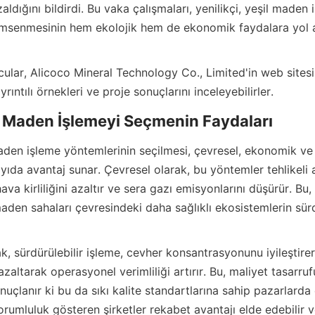
ldığını bildirdi. Bu vaka çalışmaları, yenilikçi, yeşil maden 
msenmesinin hem ekolojik hem de ekonomik faydalara yol aç
uyucular, Alicoco Mineral Technology Co., Limited'in web sites
ıda avantaj sunar. Çevresel olarak, bu yöntemler tehlikeli at
hava kirliliğini azaltır ve sera gazı emisyonlarını düşürür. Bu, b
den sahaları çevresindeki daha sağlıklı ekosistemlerin sür
 azaltarak operasyonel verimliliği artırır. Bu, maliyet tasarru
onuçlanır ki bu da sıkı kalite standartlarına sahip pazarlarda
orumluluk gösteren şirketler rekabet avantajı elde edebilir ve