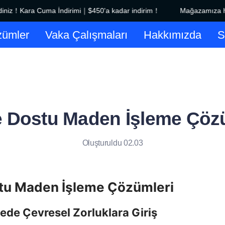
iz！Kara Cuma İndirimi｜$450'a kadar indirim！
Mağazamıza hoş 
Mağazamıza hoş geldiniz！Kara
ümler
Vaka Çalışmaları
Hakkımızda
 Dostu Maden İşleme Çöz
Oluşturuldu 02.03