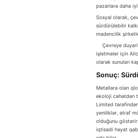
Sosyal olarak, çevr
sürdürülebilir kal
    Çevreye duyarlı çözümler ve maden işleme için patentli teknolojiler keşfetmek isteyen 
işletmeler için Al
Metallara olan ql
ekoloji cəhətdən 
Limited tərəfindən
yeniliklər, ətraf 
olduğunu göstərir
iqtisadi həyat qab
edə bilər.