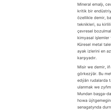
Mineral emaljı, ce
kritik bir endüstri
özellikle demir, b
teknikleri, su kirl
çevresel bozulmalar
kimyasal işlemler 
Küresel metal tale
ayak izlerini en a
karşıyadır.
Misir we demir, iň
görkezýär. Bu met
edýän rudalarda t
ulanmak we zyňma
Mundan başga-da,
howa üýtgemegine
senagatynda durnu