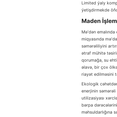
Limited ýaly komp
ýetişdirmekde öň
Mə'dən emalında ek
miqyasında mə'dən 
səmərəliliyini art
ətraf mühitə təsir
qorumağa, su ehti
əlavə, bir çox ölk
riayət edilməsini t
Ekologik cəhətdən 
enerjinin səmərəli 
utilizasiyası xərcl
bərpa dərəcələrini
məhsuldarlığına s