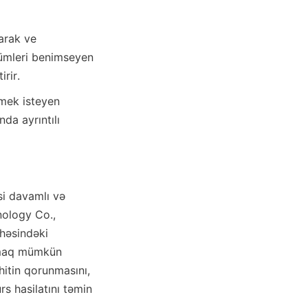
arak ve 
zümleri benimseyen 
nda ayrıntılı 
i davamlı və 
ology Co., 
həsindəki 
olmaq mümkün 
itin qorunmasını, 
s hasilatını təmin 