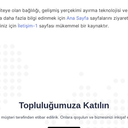
 daha fazla bilgi edinmek için 
Ana Sayfa
 sayfalarını ziyaret
niz için 
İletişim-1
Topluluğumuza Katılın
müştəri tərəfindən etibar edilirik. Onlara qoşulun və biznesinizi inkişaf e