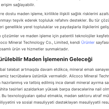
e dostu maden işleme, kirlilikle ilişkili sağlık risklerini azalt
kınmayı teşvik ederek topluluk refahını destekler. Bu tür çö
icoco Mineral Technology Co., Limited, kendi 
Ürünler
 sayfası
obal tələbat artmaqda davam etdikcə, mineral emalı sənayes
təmiz təcrübələrə üstünlük verməlidir. Alicoco Mineral Techn
 hazırlanmış və tətbiq edilmiş incə dənəli mineral ayırma sa
mühitə təsirləri azaldarkən yüksək bərpa dərəcələrinə nail 
. Bu texnologiyaları qəbul etməklə, mədən sektoru ətraf müh
iliyyətini və sosial məsuliyyəti dəstəkləyən məsuliyyətli resur