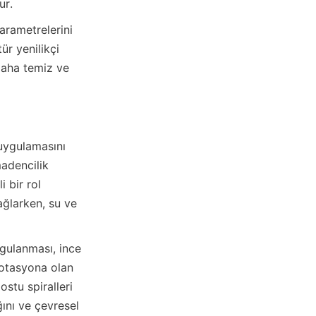
ur.
r yenilikçi 
daha temiz ve 
adencilik 
 bir rol 
ğlarken, su ve 
gulanması, ince 
lotasyona olan 
stu spiralleri 
ını ve çevresel 