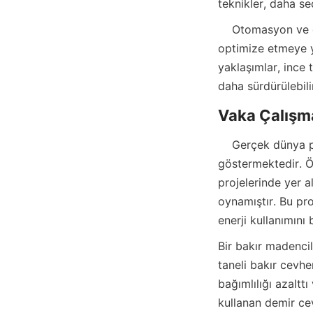
teknikler, daha s
    Otomasyon ve gerçek zamanlı izleme sistemlerinin entegrasyonu, işleme parametrelerini 
optimize etmeye ya
yaklaşımlar, ince 
    Gerçek dünya projeleri, çevre dostu maden işleme teknolojilerinin başarılı uygulamasını 
göstermektedir. Ö
projelerinde yer al
oynamıştır. Bu pro
Bir bakır madencil
taneli bakır cevhe
bağımlılığı azalttı
kullanan demir cev