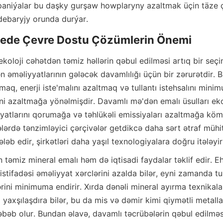
aniýalar bu daşky gurşaw howplaryny azaltmak üçin täze çö
debaryjy orunda durýar.
oloji cəhətdən təmiz həllərin qəbul edilməsi artıq bir seçim
əməliyyatlarının gələcək davamlılığı üçün bir zərurətdir. Bu
ırmaq, enerji iste'malını azaltmaq və tullantı istehsalını min
ini azaltmağa yönəlmişdir. Davamlı mə'dən emalı üsulları eko
yatlarını qorumağa və təhlükəli emissiyaları azaltmağa köm
ələrdə tənzimləyici çərçivələr getdikcə daha sərt ətraf mühit
ələb edir, şirkətləri daha yaşıl texnologiyalara doğru itələyir
təmiz mineral emalı həm də iqtisadi faydalar təklif edir. Eht
istifadəsi əməliyyat xərclərini azalda bilər, eyni zamanda tull
ərini minimuma endirir. Xırda dənəli mineral ayırma texnikalar
 yaxşılaşdıra bilər, bu da mis və dəmir kimi qiymətli metall
əbəb olur. Bundan əlavə, davamlı təcrübələrin qəbul edilməsi