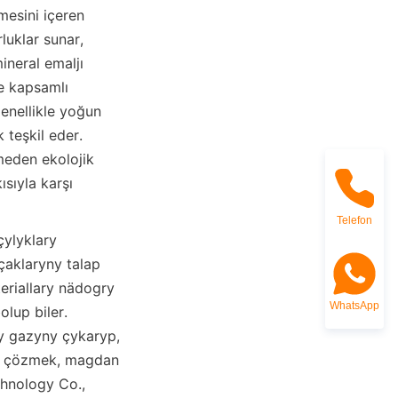
mesini içeren 
luklar sunar, 
ineral emaljı 
re kapsamlı 
genellikle yoğun 
teşkil eder. 
meden ekolojik 
sıyla karşı 
Telefon
ylyklary 
aklaryny talap 
riallary nädogry 
WhatsApp
up biler. 
 gazyny çykaryp, 
y çözmek, magdan 
hnology Co., 