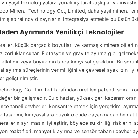
 və yaşıl texnologiyalara yönəlmiş tərəfdaşlıqlar və investisi
coco Mineral Technology Co., Limited, daha yaşıl mineral emal
lmiş spiral nov dizaynlarını inteqrasiya etməklə bu üstünlükl
z zorluklar sunar. Flotasyon ve gravite ayırma gibi geleneks
 etkilidir veya büyük miktarda kimyasal gerektirir. Bu sorunl
l ayırma süreçlerinin verimliliğini ve çevresel ayak izini iyi
chnology Co., Limited tarafından üretilen patentli spiral kon
değer bir gelişmedir. Bu cihazlar, yüksek geri kazanım oranl
e ince taneli cevherleri konsantre etmek için yerçekimi ayırma 
luk tasarımı, kimyasallara büyük ölçüde dayanmadan hematit 
rallerin ayrılmasını iyileştirir, böylece su kirliliği risklerini az
asyon reaktifleri, manyetik ayırma ve sensör tabanlı cevher ay