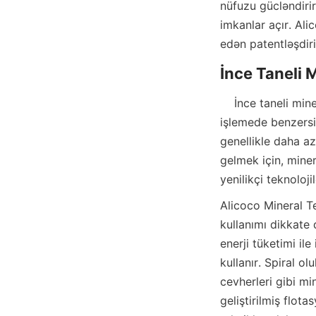
nüfuzu gücləndirir
imkanlar açır. Ali
edən patentləşdiri
    İnce taneli mineraller, küçük parçacık boyutları ve karmaşık mineralojileri nedeniyle mineral 
işlemede benzersi
genellikle daha az
gelmek için, minera
Alicoco Mineral Te
kullanımı dikkate 
enerji tüketimi il
kullanır. Spiral o
cevherleri gibi mine
geliştirilmiş flot