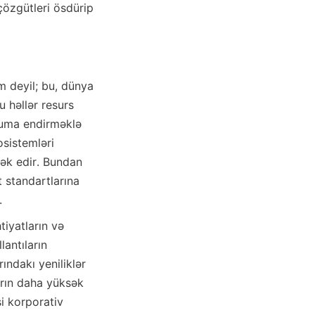
zgütleri ösdürip 
 deyil; bu, dünya 
 həllər resurs 
imuma endirməklə 
sistemləri 
ək edir. Bundan 
 standartlarına 
.
iyatların və 
antıların 
ındakı yeniliklər 
arın daha yüksək 
 korporativ 