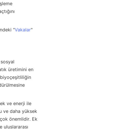
işleme 
tığını 
indeki "
Vakalar
" 
ık üretimini en 
iyoçeşitliliğin 
dürülmesine 
fu ve daha yüksek 
 çok önemlidir. Ek 
 uluslararası 