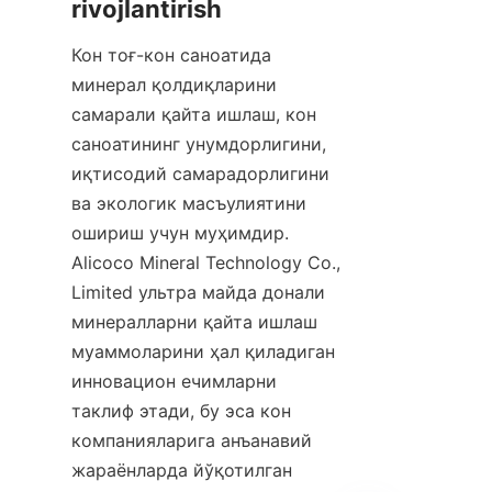
Кон тоғ-кон саноатида 
минерал қолдиқларини 
самарали қайта ишлаш, кон 
саноатининг унумдорлигини, 
иқтисодий самарадорлигини 
ва экологик масъулиятини 
ошириш учун муҳимдир. 
Alicoco Mineral Technology Co., 
Limited ультра майда донали 
минералларни қайта ишлаш 
муаммоларини ҳал қиладиган 
инновацион ечимларни 
таклиф этади, бу эса кон 
компанияларига анъанавий 
жараёнларда йўқотилган 