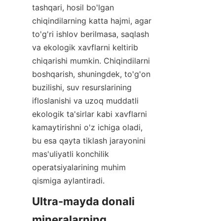
tashqari, hosil bo'lgan 
chiqindilarning katta hajmi, agar 
to'g'ri ishlov berilmasa, saqlash 
va ekologik xavflarni keltirib 
chiqarishi mumkin. Chiqindilarni 
boshqarish, shuningdek, to'g'on 
buzilishi, suv resurslarining 
ifloslanishi va uzoq muddatli 
ekologik ta'sirlar kabi xavflarni 
kamaytirishni o'z ichiga oladi, 
bu esa qayta tiklash jarayonini 
mas'uliyatli konchilik 
operatsiyalarining muhim 
qismiga aylantiradi.
Ultra-mayda donali 
mineralarning 