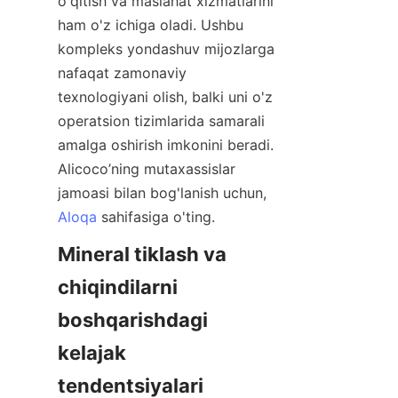
o'qitish va maslahat xizmatlarini 
ham o'z ichiga oladi. Ushbu 
kompleks yondashuv mijozlarga 
nafaqat zamonaviy 
texnologiyani olish, balki uni o'z 
operatsion tizimlarida samarali 
amalga oshirish imkonini beradi. 
Alicoco’ning mutaxassislar 
jamoasi bilan bog'lanish uchun, 
Aloqa
Mineral tiklash va 
chiqindilarni 
boshqarishdagi 
kelajak 