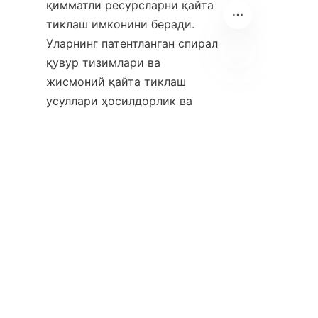
қимматли ресурсларни қайта 
тиклаш имконини беради. 
Уларнинг патентланган спирал 
қувур тизимлари ва 
жисмоний қайта тиклаш 
UZ
усуллари ҳосилдорлик ва 
барқарорликда сезиларли 
афзалликларни кўрсатади.
Qazib olish sanoati yanada 
yashil va samarali 
operatsiyalarga o'tganligi 
sababli, ilg'or tiklash 
texnologiyalarini qabul qilish 
muhim ahamiyatga ega bo'ladi. 
Alicoco kompaniyasining 
tajribasi va sifatga sodiqligi 