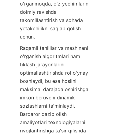
o'rganmoqda, o'z yechimlarini 
doimiy ravishda 
takomillashtirish va sohada 
yetakchilikni saqlab qolish 
uchun.
Raqamli tahlillar va mashinani 
o'rganish algoritmlari ham 
tiklash jarayonlarini 
optimallashtirishda rol o'ynay 
boshlaydi, bu esa hosilni 
maksimal darajada oshirishga 
imkon beruvchi dinamik 
sozlashlarni ta'minlaydi. 
Barqaror qazib olish 
amaliyotlari texnologiyalarni 
rivojlantirishga ta'sir qilishda 