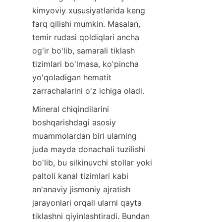
kimyoviy xususiyatlarida keng 
farq qilishi mumkin. Masalan, 
temir rudasi qoldiqlari ancha 
og'ir bo'lib, samarali tiklash 
tizimlari bo'lmasa, ko'pincha 
yo'qoladigan hematit 
Mineral chiqindilarini 
boshqarishdagi asosiy 
muammolardan biri ularning 
juda mayda donachali tuzilishi 
bo'lib, bu silkinuvchi stollar yoki 
paltoli kanal tizimlari kabi 
an'anaviy jismoniy ajratish 
jarayonlari orqali ularni qayta 
tiklashni qiyinlashtiradi. Bundan 