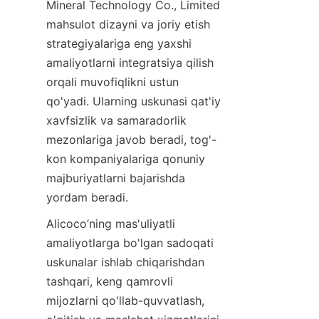
Mineral Technology Co., Limited 
mahsulot dizayni va joriy etish 
strategiyalariga eng yaxshi 
amaliyotlarni integratsiya qilish 
orqali muvofiqlikni ustun 
qo'yadi. Ularning uskunasi qat'iy 
xavfsizlik va samaradorlik 
mezonlariga javob beradi, tog'-
kon kompaniyalariga qonuniy 
majburiyatlarni bajarishda 
yordam beradi.
Alicoco’ning mas'uliyatli 
amaliyotlarga bo'lgan sadoqati 
uskunalar ishlab chiqarishdan 
tashqari, keng qamrovli 
mijozlarni qo'llab-quvvatlash, 