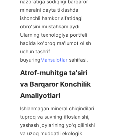
nazoratiga sodiqligi barqaror 
mineralni qayta tiklashda 
ishonchli hamkor sifatidagi 
obro'sini mustahkamlaydi. 
Ularning texnologiya portfeli 
haqida ko'proq ma'lumot olish 
uchun tashrif 
buyuring
Mahsulotlar
Atrof-muhitga ta'siri 
va Barqaror Konchilik 
Ishlanmagan mineral chiqindilari 
tuproq va suvning ifloslanishi, 
yashash joylarining yo'q qilinishi 
va uzoq muddatli ekologik 