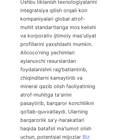
Ushbu tiklanish texnologiyalarini 
integratsiya qilish orqali kon 
kompaniyalari global atrof-
muhit standartlariga mos kelishi 
va korporativ ijtimoiy mas'uliyat 
profillarini yaxshilashi mumkin. 
Alicoco’ning yechimlari 
aylanuvchi resurslardan 
foydalanishni rag‘batlantirib, 
chiqindilarni kamaytirib va 
mineral qazib olish faoliyatining 
atrof-muhitga ta'sirini 
pasaytirib, barqaror konchilikni 
qo‘llab-quvvatlaydi. Ularning 
barqarorlik sa'y-harakatlari 
haqida batafsil ma'lumot olish 
uchun, potentsial mijozlar 
Biz