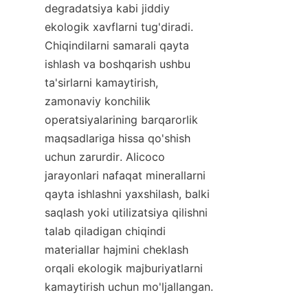
degradatsiya kabi jiddiy 
ekologik xavflarni tug'diradi. 
Chiqindilarni samarali qayta 
ishlash va boshqarish ushbu 
ta'sirlarni kamaytirish, 
zamonaviy konchilik 
operatsiyalarining barqarorlik 
maqsadlariga hissa qo'shish 
uchun zarurdir. Alicoco 
jarayonlari nafaqat minerallarni 
qayta ishlashni yaxshilash, balki 
saqlash yoki utilizatsiya qilishni 
talab qiladigan chiqindi 
materiallar hajmini cheklash 
orqali ekologik majburiyatlarni 
kamaytirish uchun mo'ljallangan.