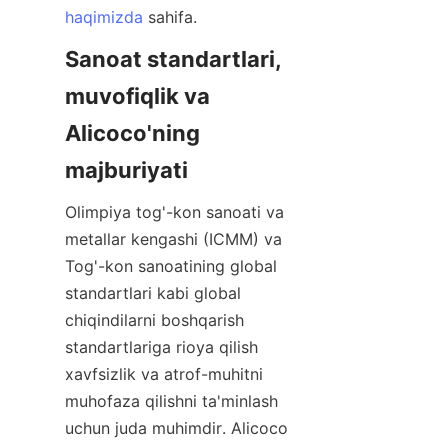
haqimizda
Sanoat standartlari, 
muvofiqlik va 
Alicoco'ning 
Olimpiya tog'-kon sanoati va 
metallar kengashi (ICMM) va 
Tog'-kon sanoatining global 
standartlari kabi global 
chiqindilarni boshqarish 
standartlariga rioya qilish 
xavfsizlik va atrof-muhitni 
muhofaza qilishni ta'minlash 
uchun juda muhimdir. Alicoco 