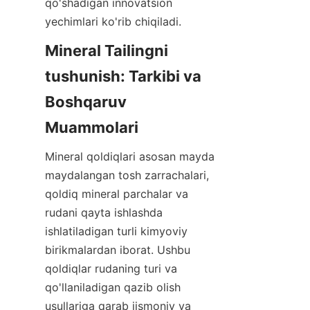
qo'shadigan innovatsion 
yechimlari ko'rib chiqiladi.
Mineral Tailingni 
tushunish: Tarkibi va 
Boshqaruv 
Mineral qoldiqlari asosan mayda 
maydalangan tosh zarrachalari, 
qoldiq mineral parchalar va 
rudani qayta ishlashda 
ishlatiladigan turli kimyoviy 
birikmalardan iborat. Ushbu 
qoldiqlar rudaning turi va 
qo'llaniladigan qazib olish 
usullariga qarab jismoniy va 