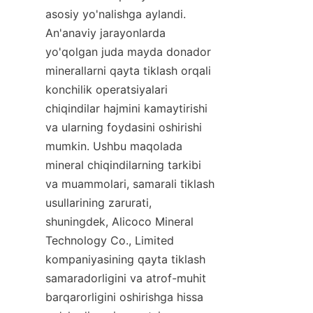
asosiy yo'nalishga aylandi. 
An'anaviy jarayonlarda 
yo'qolgan juda mayda donador 
minerallarni qayta tiklash orqali 
konchilik operatsiyalari 
chiqindilar hajmini kamaytirishi 
va ularning foydasini oshirishi 
mumkin. Ushbu maqolada 
mineral chiqindilarning tarkibi 
va muammolari, samarali tiklash 
usullarining zarurati, 
shuningdek, Alicoco Mineral 
Technology Co., Limited 
kompaniyasining qayta tiklash 
samaradorligini va atrof-muhit 
barqarorligini oshirishga hissa 