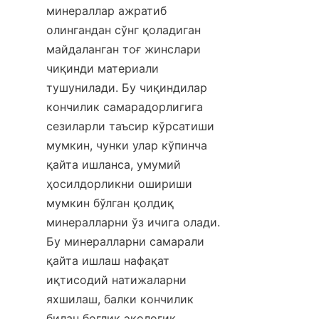
минераллар ажратиб 
олингандан сўнг қоладиган 
майдаланган тоғ жинслари 
чиқинди материали 
тушунилади. Бу чиқиндилар 
кончилик самарадорлигига 
сезиларли таъсир кўрсатиши 
мумкин, чунки улар кўпинча 
қайта ишланса, умумий 
ҳосилдорликни ошириши 
мумкин бўлган қолдиқ 
минералларни ўз ичига олади. 
Бу минералларни самарали 
қайта ишлаш нафақат 
иқтисодий натижаларни 
яхшилаш, балки кончилик 
билан боғлиқ экологик 