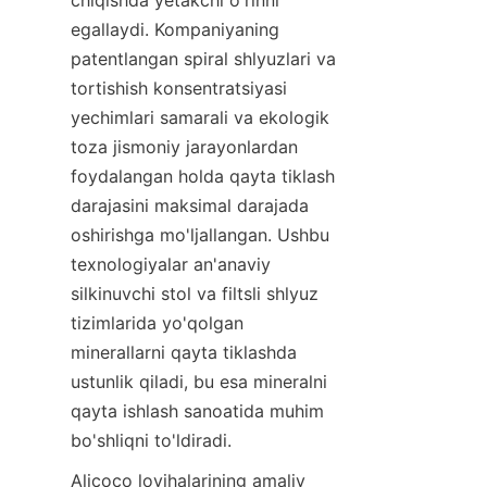
chiqishda yetakchi o'rinni 
egallaydi. Kompaniyaning 
patentlangan spiral shlyuzlari va 
tortishish konsentratsiyasi 
yechimlari samarali va ekologik 
toza jismoniy jarayonlardan 
foydalangan holda qayta tiklash 
darajasini maksimal darajada 
oshirishga mo'ljallangan. Ushbu 
texnologiyalar an'anaviy 
silkinuvchi stol va filtsli shlyuz 
tizimlarida yo'qolgan 
minerallarni qayta tiklashda 
ustunlik qiladi, bu esa mineralni 
qayta ishlash sanoatida muhim 
bo'shliqni to'ldiradi.
Alicoco loyihalarining amaliy 