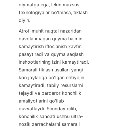
qiymatga ega, lekin maxsus 
texnologiyalar bo'lmasa, tiklash 
qiyin.
Atrof-muhit nuqtai nazaridan, 
davolanmagan quyma hajmini 
kamaytirish ifloslanish xavfini 
pasaytiradi va quyma saqlash 
inshootlarining izini kamaytiradi. 
Samarali tiklash usullari yangi 
kon joylariga bo'lgan ehtiyojni 
kamaytiradi, tabiiy resurslarni 
tejaydi va barqaror konchilik 
amaliyotlarini qo'llab-
quvvatlaydi. Shunday qilib, 
konchilik sanoati ushbu ultra-
nozik zarrachalarni samarali 