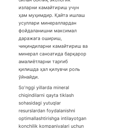
изларни камайтириш учун 
ҳам муҳимдир. Қайта ишлаш 
усуллари минераллардан 
фойдаланишни максимал 
даражага ошириш, 
чиқиндиларни камайтириш ва 
минерал саноатида барқарор 
амалиётларни тарғиб 
қилишда ҳал қилувчи роль 
ўйнайди.
So'nggi yillarda mineral 
chiqindilarni qayta tiklash 
sohasidagi yutuqlar 
resurslardan foydalanishni 
optimallashtirishga intilayotgan 
konchilik kompaniyalari uchun 