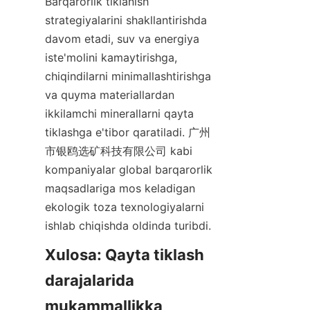
Barqarorlik tiklanish 
strategiyalarini shakllantirishda 
davom etadi, suv va energiya 
iste'molini kamaytirishga, 
chiqindilarni minimallashtirishga 
va quyma materiallardan 
ikkilamchi minerallarni qayta 
tiklashga e'tibor qaratiladi. 广州
市银鸥选矿科技有限公司 kabi 
kompaniyalar global barqarorlik 
maqsadlariga mos keladigan 
ekologik toza texnologiyalarni 
ishlab chiqishda oldinda turibdi.
Xulosa: Qayta tiklash 
darajalarida 
mukammallikka 