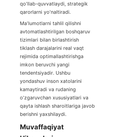
qo'llab-quvvatlaydi, strategik 
qarorlarni yo'naltiradi.
Ma'lumotlarni tahlil qilishni 
avtomatlashtirilgan boshqaruv 
tizimlari bilan birlashtirish 
tiklash darajalarini real vaqt 
rejimida optimallashtirishga 
imkon beruvchi yangi 
tendentsiyadir. Ushbu 
yondashuv inson xatolarini 
kamaytiradi va rudaning 
o'zgaruvchan xususiyatlari va 
qayta ishlash sharoitlariga javob 
berishni yaxshilaydi.
Muvaffaqiyat 