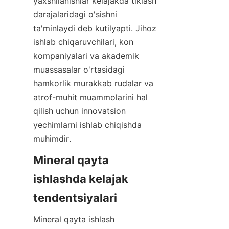
yaxshilanishlar kelajakda tiklash 
darajalaridagi o'sishni 
ta'minlaydi deb kutilyapti. Jihoz 
ishlab chiqaruvchilari, kon 
kompaniyalari va akademik 
muassasalar o'rtasidagi 
hamkorlik murakkab rudalar va 
atrof-muhit muammolarini hal 
qilish uchun innovatsion 
yechimlarni ishlab chiqishda 
muhimdir.
Mineral qayta 
ishlashda kelajak 
tendentsiyalari
Mineral qayta ishlash 