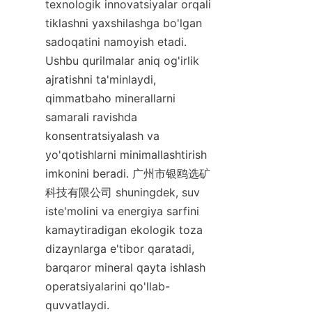
texnologik innovatsiyalar orqali 
tiklashni yaxshilashga bo'lgan 
sadoqatini namoyish etadi. 
Ushbu qurilmalar aniq og'irlik 
ajratishni ta'minlaydi, 
qimmatbaho minerallarni 
samarali ravishda 
konsentratsiyalash va 
yo'qotishlarni minimallashtirish 
imkonini beradi. 广州市银鸥选矿
科技有限公司 shuningdek, suv 
iste'molini va energiya sarfini 
kamaytiradigan ekologik toza 
dizaynlarga e'tibor qaratadi, 
barqaror mineral qayta ishlash 
operatsiyalarini qo'llab-
quvvatlaydi.