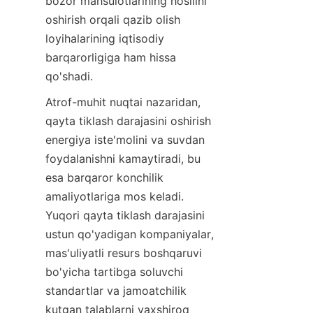
bozor mahsulotlarining hosilini 
oshirish orqali qazib olish 
loyihalarining iqtisodiy 
barqarorligiga ham hissa 
qo'shadi.
Atrof-muhit nuqtai nazaridan, 
qayta tiklash darajasini oshirish 
energiya iste'molini va suvdan 
foydalanishni kamaytiradi, bu 
esa barqaror konchilik 
amaliyotlariga mos keladi. 
Yuqori qayta tiklash darajasini 
ustun qo'yadigan kompaniyalar, 
mas'uliyatli resurs boshqaruvi 
bo'yicha tartibga soluvchi 
standartlar va jamoatchilik 
kutgan talablarni yaxshiroq 