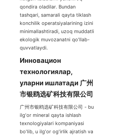
qondira oladilar. Bundan 
tashqari, samarali qayta tiklash 
konchilik operatsiyalarining izini 
minimallashtiradi, uzoq muddatli 
ekologik muvozanatni qo'llab-
quvvatlaydi.
Инновацион 
технологиялар, 
уларни ишлатади 广州
市银鸥选矿科技有限公司
广州市银鸥选矿科技有限公司 - bu 
ilg'or mineral qayta ishlash 
texnologiyalari kompaniyasi 
bo'lib, u ilg'or og'irlik ajratish va 