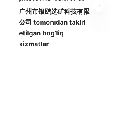
广州市银鸥选矿科技有限
公司 tomonidan taklif 
etilgan bog'liq 
UZ
xizmatlar
Гуангжоу шаҳрининг Иньоу 
танлов технологиялари有限公
司 жихозларни лойиҳалаш ва 
ишлаб чиқариш, жараён 
маслаҳатлари, пилот тестлаш 
ва техник қўллаб-қувватлашни 
ўз ичига олган кенг қамровли 
хизматлар тўпламини таклиф 
этади. Уларнинг 
портфолиосида патентланган 