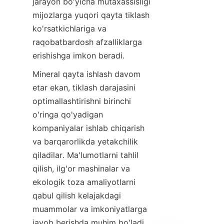
jarayon bo'yicha mutaxassisligi 
mijozlarga yuqori qayta tiklash 
ko'rsatkichlariga va 
raqobatbardosh afzalliklarga 
erishishga imkon beradi.
Mineral qayta ishlash davom 
etar ekan, tiklash darajasini 
optimallashtirishni birinchi 
o'ringa qo'yadigan 
kompaniyalar ishlab chiqarish 
va barqarorlikda yetakchilik 
qiladilar. Ma'lumotlarni tahlil 
qilish, ilg'or mashinalar va 
ekologik toza amaliyotlarni 
qabul qilish kelajakdagi 
muammolar va imkoniyatlarga 
javob berishda muhim bo'ladi.