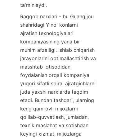
ta'minlaydi.
Raqqob narxlari - bu Guangjjou 
shahridagi Yino' konlarni 
ajratish texnologiyalari 
kompaniyasining yana bir 
muhim afzalligi. Ishlab chiqarish 
jarayonlarini optimallashtirish va 
masshtab iqtisodidan 
foydalanish orqali kompaniya 
yuqori sifatli spiral ajratgichlarni 
juda yaxshi narxlarda taqdim 
etadi. Bundan tashqari, ularning 
keng qamrovli mijozlarni 
qo'llab-quvvatlash, jumladan, 
texnik maslahat va sotishdan 
keyingi xizmat, mijozlarga 