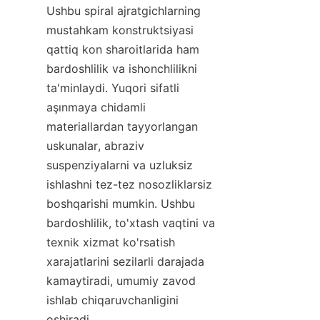
Ushbu spiral ajratgichlarning 
mustahkam konstruktsiyasi 
qattiq kon sharoitlarida ham 
bardoshlilik va ishonchlilikni 
ta'minlaydi. Yuqori sifatli 
aşınmaya chidamli 
materiallardan tayyorlangan 
uskunalar, abraziv 
suspenziyalarni va uzluksiz 
ishlashni tez-tez nosozliklarsiz 
boshqarishi mumkin. Ushbu 
bardoshlilik, to'xtash vaqtini va 
texnik xizmat ko'rsatish 
xarajatlarini sezilarli darajada 
kamaytiradi, umumiy zavod 
ishlab chiqaruvchanligini 
oshiradi.