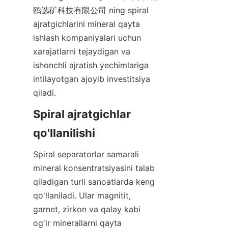
鸥选矿科技有限公司 ning spiral 
ajratgichlarini mineral qayta 
ishlash kompaniyalari uchun 
xarajatlarni tejaydigan va 
ishonchli ajratish yechimlariga 
intilayotgan ajoyib investitsiya 
qiladi.
Spiral ajratgichlar 
qo'llanilishi
Spiral separatorlar samarali 
mineral konsentratsiyasini talab 
qiladigan turli sanoatlarda keng 
qo'llaniladi. Ular magnitit, 
garnet, zirkon va qalay kabi 
og'ir minerallarni qayta 