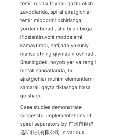
temir rudasi foydali qazib olish 
zavodlarida, spiral ajratgichlar 
temir miqdorini oshirishga 
yordam beradi, shu bilan birga 
ifloslantiruvchi moddalarni 
kamaytiradi, natijada yakuniy 
mahsulotning qiymatini oshiradi. 
Shuningdek, noyob yer va rangli 
metall sanoatlarida, bu 
ajratgichlar muhim elementlarni 
samarali qayta tiklashga hissa 
qo'shadi.
Case studies demonstrate 
successful implementations of 
spiral separators by 广州市银鸥
选矿科技有限公司 in various 