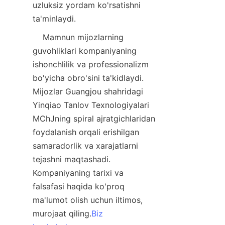
uzluksiz yordam ko'rsatishni 
ta'minlaydi.
    Mamnun mijozlarning 
guvohliklari kompaniyaning 
ishonchlilik va professionalizm 
bo'yicha obro'sini ta'kidlaydi. 
Mijozlar Guangjou shahridagi 
Yinqiao Tanlov Texnologiyalari 
MChJning spiral ajratgichlaridan 
foydalanish orqali erishilgan 
samaradorlik va xarajatlarni 
tejashni maqtashadi. 
Kompaniyaning tarixi va 
falsafasi haqida ko'proq 
ma'lumot olish uchun iltimos, 
murojaat qiling.
Biz