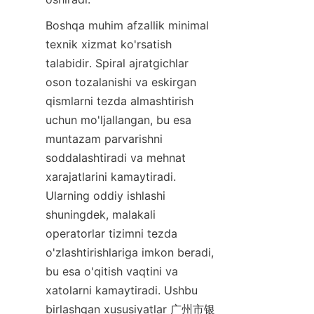
Boshqa muhim afzallik minimal 
texnik xizmat ko'rsatish 
talabidir. Spiral ajratgichlar 
oson tozalanishi va eskirgan 
qismlarni tezda almashtirish 
uchun mo'ljallangan, bu esa 
muntazam parvarishni 
soddalashtiradi va mehnat 
xarajatlarini kamaytiradi. 
Ularning oddiy ishlashi 
shuningdek, malakali 
operatorlar tizimni tezda 
o'zlashtirishlariga imkon beradi, 
bu esa o'qitish vaqtini va 
xatolarni kamaytiradi. Ushbu 
birlashgan xususiyatlar 广州市银