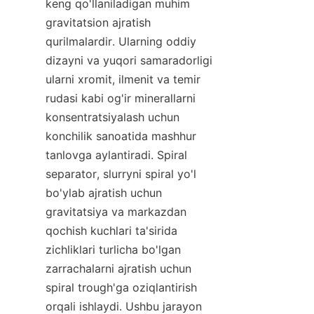
keng qo'llaniladigan muhim 
gravitatsion ajratish 
qurilmalardir. Ularning oddiy 
dizayni va yuqori samaradorligi 
ularni xromit, ilmenit va temir 
rudasi kabi og'ir minerallarni 
konsentratsiyalash uchun 
konchilik sanoatida mashhur 
tanlovga aylantiradi. Spiral 
separator, slurryni spiral yo'l 
bo'ylab ajratish uchun 
gravitatsiya va markazdan 
qochish kuchlari ta'sirida 
zichliklari turlicha bo'lgan 
zarrachalarni ajratish uchun 
spiral trough'ga oziqlantirish 
orqali ishlaydi. Ushbu jarayon 