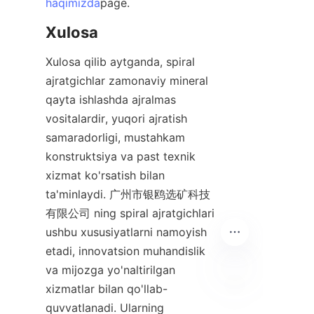
haqimizda
page.
Xulosa
Xulosa qilib aytganda, spiral 
ajratgichlar zamonaviy mineral 
qayta ishlashda ajralmas 
vositalardir, yuqori ajratish 
samaradorligi, mustahkam 
konstruktsiya va past texnik 
xizmat ko'rsatish bilan 
ta'minlaydi. 广州市银鸥选矿科技
有限公司 ning spiral ajratgichlari 
ushbu xususiyatlarni namoyish 
etadi, innovatsion muhandislik 
va mijozga yo'naltirilgan 
xizmatlar bilan qo'llab-
UZ
quvvatlanadi. Ularning 