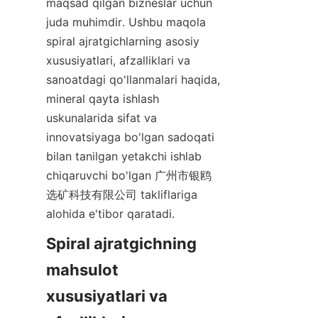
maqsad qilgan bizneslar uchun 
juda muhimdir. Ushbu maqola 
spiral ajratgichlarning asosiy 
xususiyatlari, afzalliklari va 
sanoatdagi qo'llanmalari haqida, 
mineral qayta ishlash 
uskunalarida sifat va 
innovatsiyaga bo'lgan sadoqati 
bilan tanilgan yetakchi ishlab 
chiqaruvchi bo'lgan 广州市银鸥
选矿科技有限公司 takliflariga 
alohida e'tibor qaratadi.
Spiral ajratgichning 
mahsulot 
xususiyatlari va 