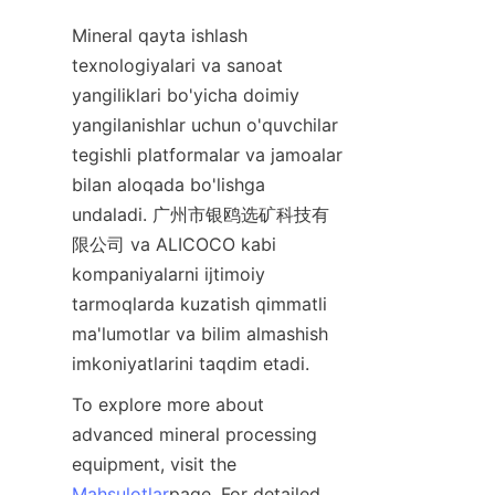
Mineral qayta ishlash 
texnologiyalari va sanoat 
yangiliklari bo'yicha doimiy 
yangilanishlar uchun o'quvchilar 
tegishli platformalar va jamoalar 
bilan aloqada bo'lishga 
undaladi. 广州市银鸥选矿科技有
限公司 va ALICOCO kabi 
kompaniyalarni ijtimoiy 
tarmoqlarda kuzatish qimmatli 
ma'lumotlar va bilim almashish 
imkoniyatlarini taqdim etadi.
To explore more about 
advanced mineral processing 
equipment, visit the 
Mahsulotlar
page. For detailed 