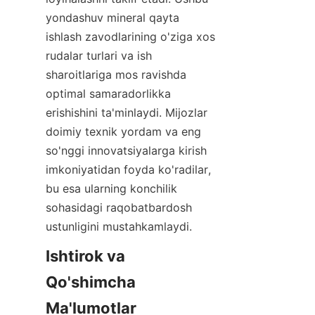
yondashuv mineral qayta 
ishlash zavodlarining o'ziga xos 
rudalar turlari va ish 
sharoitlariga mos ravishda 
optimal samaradorlikka 
erishishini ta'minlaydi. Mijozlar 
doimiy texnik yordam va eng 
so'nggi innovatsiyalarga kirish 
imkoniyatidan foyda ko'radilar, 
bu esa ularning konchilik 
sohasidagi raqobatbardosh 
ustunligini mustahkamlaydi.
Ishtirok va 
Qo'shimcha 
Ma'lumotlar