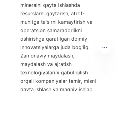
mineralni qayta ishlashda 
resurslarni qaytarish, atrof-
muhitga ta'sirni kamaytirish va 
operatsion samaradorlikni 
oshirishga qaratilgan doimiy 
innovatsiyalarga juda bog'liq. 
Zamonaviy maydalash, 
maydalash va ajratish 
texnologiyalarini qabul qilish 
UZ
orqali kompaniyalar temir, misni 
qayta ishlash va magniy ishlab 
chiqarish bo'yicha yuqori 
natijalarga erishishlari mumkin.
Tashkilotlar, masalan, Guangjou 
shahridagi Yinqiao Tanlov 
Texnologiyalari MChJ, bu 