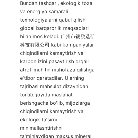
Bundan tashqari, ekologik toza 
va energiya samarali 
texnologiyalarni qabul qilish 
global barqarorlik maqsadlari 
bilan mos keladi. 广州市银鸥选矿
科技有限公司 kabi kompaniyalar 
chiqindilarni kamaytirish va 
karbon izini pasaytirish orqali 
atrof-muhitni muhofaza qilishga 
e'tibor qaratadilar. Ularning 
tajribasi mahsulot dizaynidan 
tortib, joyida maslahat 
berishgacha bo'lib, mijozlarga 
chiqindilarni kamaytirish va 
ekologik ta'sirni 
minimallashtirishni 
ta'minlaydigan maxsus mineral 