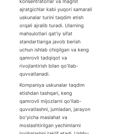
konsentratorlar va magnit 
ajratgichlar kabi yuqori samarali 
uskunalar turini taqdim etish 
orqali ajralib turadi. Ularning 
mahsulotlari qat'iy sifat 
standartlariga javob berish 
uchun ishlab chiqilgan va keng 
qamrovli tadqiqot va 
rivojlantirish bilan qo'llab-
quvvatlanadi.
Kompaniya uskunalar taqdim 
etishdan tashqari, keng 
qamrovli mijozlarni qo'llab-
quvvatlashni, jumladan, jarayon 
bo'yicha maslahat va 
moslashtirilgan yechimlarni 
loyihalashni taklif etadi. Ushbu 