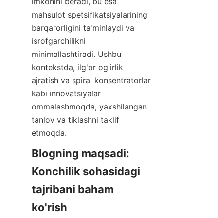
imkonini beradi, bu esa 
mahsulot spetsifikatsiyalarining 
barqarorligini ta'minlaydi va 
isrofgarchilikni 
minimallashtiradi. Ushbu 
kontekstda, ilg'or og'irlik 
ajratish va spiral konsentratorlar 
kabi innovatsiyalar 
ommalashmoqda, yaxshilangan 
tanlov va tiklashni taklif 
etmoqda.
Blogning maqsadi: 
Konchilik sohasidagi 
tajribani baham 
ko'rish