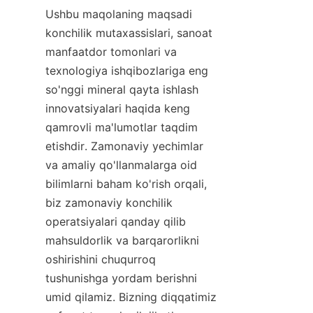
Ushbu maqolaning maqsadi 
konchilik mutaxassislari, sanoat 
manfaatdor tomonlari va 
texnologiya ishqibozlariga eng 
so'nggi mineral qayta ishlash 
innovatsiyalari haqida keng 
qamrovli ma'lumotlar taqdim 
etishdir. Zamonaviy yechimlar 
va amaliy qo'llanmalarga oid 
bilimlarni baham ko'rish orqali, 
biz zamonaviy konchilik 
operatsiyalari qanday qilib 
mahsuldorlik va barqarorlikni 
oshirishini chuqurroq 
tushunishga yordam berishni 
umid qilamiz. Bizning diqqatimiz 