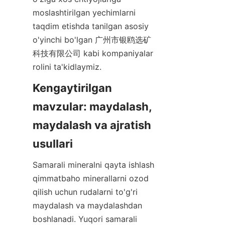
moslashtirilgan yechimlarni 
taqdim etishda tanilgan asosiy 
o'yinchi bo'lgan 广州市银鸥选矿
科技有限公司 kabi kompaniyalar 
rolini ta'kidlaymiz.
Kengaytirilgan 
mavzular: maydalash, 
maydalash va ajratish 
usullari
Samarali mineralni qayta ishlash 
qimmatbaho minerallarni ozod 
qilish uchun rudalarni to'g'ri 
maydalash va maydalashdan 
boshlanadi. Yuqori samarali 