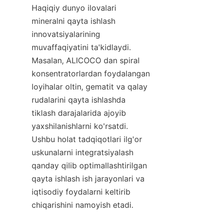
Haqiqiy dunyo ilovalari 
mineralni qayta ishlash 
innovatsiyalarining 
muvaffaqiyatini ta'kidlaydi. 
Masalan, ALICOCO dan spiral 
konsentratorlardan foydalangan 
loyihalar oltin, gematit va qalay 
rudalarini qayta ishlashda 
tiklash darajalarida ajoyib 
yaxshilanishlarni ko'rsatdi. 
Ushbu holat tadqiqotlari ilg'or 
uskunalarni integratsiyalash 
qanday qilib optimallashtirilgan 
qayta ishlash ish jarayonlari va 
iqtisodiy foydalarni keltirib 
chiqarishini namoyish etadi.