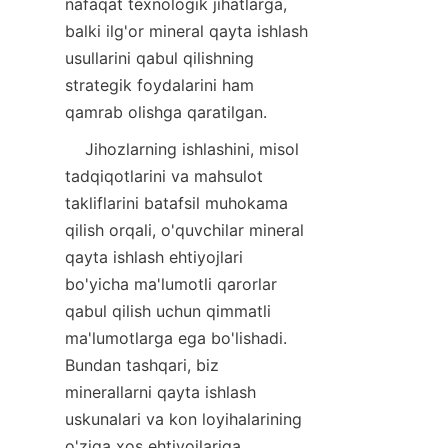
nafaqat texnologik jihatlarga, 
balki ilg'or mineral qayta ishlash 
usullarini qabul qilishning 
strategik foydalarini ham 
qamrab olishga qaratilgan.
    Jihozlarning ishlashini, misol 
tadqiqotlarini va mahsulot 
takliflarini batafsil muhokama 
qilish orqali, o'quvchilar mineral 
qayta ishlash ehtiyojlari 
bo'yicha ma'lumotli qarorlar 
qabul qilish uchun qimmatli 
ma'lumotlarga ega bo'lishadi. 
Bundan tashqari, biz 
minerallarni qayta ishlash 
uskunalari va kon loyihalarining 
o'ziga xos ehtiyojlariga 