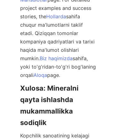
project examples and success 
stories, the
Hollarda
sahifa 
chuqur ma'lumotlarni taklif 
etadi. Qiziqqan tomonlar 
kompaniya qadriyatlari va tarixi 
haqida ma'lumot olishlari 
mumkin.
Biz haqimizda
sahifa, 
yoki to'g'ridan-to'g'ri bog'laning 
orqali
Aloqa
page.
Xulosa: Mineralni 
qayta ishlashda 
mukammallikka 
sodiqlik
Kopchilik sanoatining kelajagi 