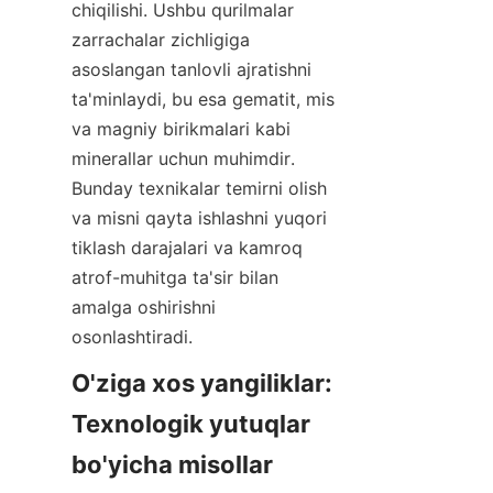
chiqilishi. Ushbu qurilmalar 
zarrachalar zichligiga 
asoslangan tanlovli ajratishni 
ta'minlaydi, bu esa gematit, mis 
va magniy birikmalari kabi 
minerallar uchun muhimdir. 
Bunday texnikalar temirni olish 
va misni qayta ishlashni yuqori 
tiklash darajalari va kamroq 
atrof-muhitga ta'sir bilan 
amalga oshirishni 
osonlashtiradi.
O'ziga xos yangiliklar: 
Texnologik yutuqlar 
bo'yicha misollar