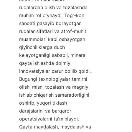
rudalardan olish va tozalashda 
muhim rol o'ynaydi. Tog'-kon 
sanoati pasayib borayotgan 
rudalar sifatlari va atrof-muhit 
muammolari kabi oshayotgan 
qiyinchiliklarga duch 
kelayotganligi sababli, mineral 
qayta ishlashda doimiy 
innovatsiyalar zarur bo'lib qoldi. 
Bugungi texnologiyalar temirni 
olish, misni tozalash va magniy 
ishlab chiqarish samaradorligini 
oshirib, yuqori tiklash 
darajalarini va barqaror 
operatsiyalarni ta'minlaydi. 
Qayta maydalash, maydalash va 