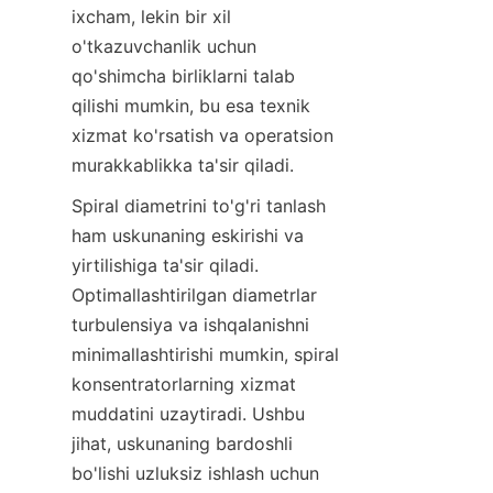
ixcham, lekin bir xil 
o'tkazuvchanlik uchun 
qo'shimcha birliklarni talab 
qilishi mumkin, bu esa texnik 
xizmat ko'rsatish va operatsion 
murakkablikka ta'sir qiladi.
Spiral diametrini to'g'ri tanlash 
ham uskunaning eskirishi va 
yirtilishiga ta'sir qiladi. 
Optimallashtirilgan diametrlar 
turbulensiya va ishqalanishni 
minimallashtirishi mumkin, spiral 
konsentratorlarning xizmat 
muddatini uzaytiradi. Ushbu 
jihat, uskunaning bardoshli 
bo'lishi uzluksiz ishlash uchun 