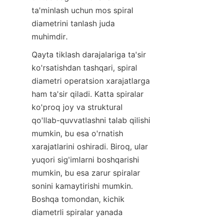
ta'minlash uchun mos spiral 
diametrini tanlash juda 
muhimdir.
Qayta tiklash darajalariga ta'sir 
ko'rsatishdan tashqari, spiral 
diametri operatsion xarajatlarga 
ham ta'sir qiladi. Katta spiralar 
ko'proq joy va struktural 
qo'llab-quvvatlashni talab qilishi 
mumkin, bu esa o'rnatish 
xarajatlarini oshiradi. Biroq, ular 
yuqori sig'imlarni boshqarishi 
mumkin, bu esa zarur spiralar 
sonini kamaytirishi mumkin. 
Boshqa tomondan, kichik 
diametrli spiralar yanada 