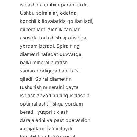
ishlashida muhim parametrdir. 
Ushbu spiralalar, odatda, 
konchilik ilovalarida qo'llaniladi, 
minerallarni zichlik farqlari 
asosida tortishish ajratishiga 
yordam beradi. Spiralning 
diametri nafaqat quvvatga, 
balki mineral ajratish 
samaradorligiga ham ta'sir 
qiladi. Spiral diametrini 
tushunish mineralni qayta 
ishlash zavodlarining ishlashini 
optimallashtirishga yordam 
beradi, yuqori tiklash 
darajalarini va past operatsion 
xarajatlarni ta'minlaydi. 
Konchilikda to'g'ri spiral 