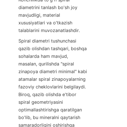
diametrini tanlash bo'sh joy 
mavjudligi, material 
xususiyatlari va o'tkazish 
talablarini muvozanatlashdir.
Spiral diametri tushunchasi 
qazib olishdan tashqari, boshqa 
sohalarda ham mavjud, 
masalan, qurilishda "spiral 
zinapoya diametri minimal" kabi 
atamalar spiral zinapoyalarning 
fazoviy cheklovlarini belgilaydi. 
Biroq, qazib olishda e'tibor 
spiral geometriyasini 
optimallashtirishga qaratilgan 
bo'lib, bu mineralni qaytarish 
samaradorligini oshirishga 