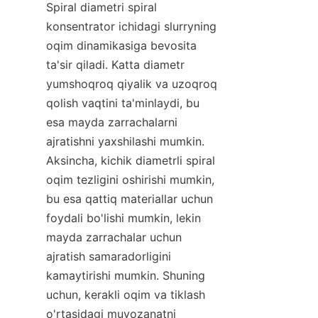
Spiral diametri spiral 
konsentrator ichidagi slurryning 
oqim dinamikasiga bevosita 
ta'sir qiladi. Katta diametr 
yumshoqroq qiyalik va uzoqroq 
qolish vaqtini ta'minlaydi, bu 
esa mayda zarrachalarni 
ajratishni yaxshilashi mumkin. 
Aksincha, kichik diametrli spiral 
oqim tezligini oshirishi mumkin, 
bu esa qattiq materiallar uchun 
foydali bo'lishi mumkin, lekin 
mayda zarrachalar uchun 
ajratish samaradorligini 
kamaytirishi mumkin. Shuning 
uchun, kerakli oqim va tiklash 
o'rtasidagi muvozanatni 