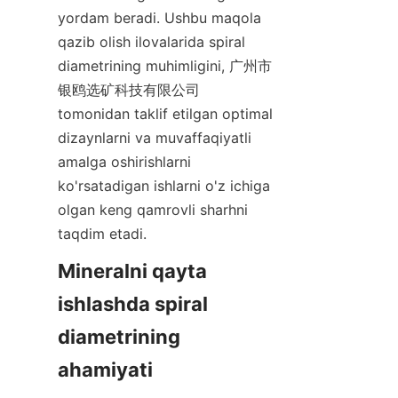
yordam beradi. Ushbu maqola 
qazib olish ilovalarida spiral 
diametrining muhimligini, 广州市
银鸥选矿科技有限公司 
tomonidan taklif etilgan optimal 
dizaynlarni va muvaffaqiyatli 
amalga oshirishlarni 
ko'rsatadigan ishlarni o'z ichiga 
olgan keng qamrovli sharhni 
taqdim etadi.
Mineralni qayta 
ishlashda spiral 
diametrining 
ahamiyati