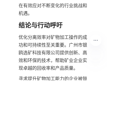
在有效应对不断变化的行业挑战和
机遇。
结论与行动呼吁
优化分离效率对矿物加工操作的成
功和可持续性至关重要。广州市银
鸥选矿科技有限公司提供创新、高
效和环保的技术，帮助矿业企业实
现卓越的回收率和产品质量。
CN
寻求提升矿物加工能力的企业被鼓
励探索该公司的先进解决方案和成
功的证明记录。如需进一步咨询或
讨论定制的矿物加工项目，请访问
联系
与他们的专家团队联系的页
面。
通过与行业领袖如广州市银鸥选矿