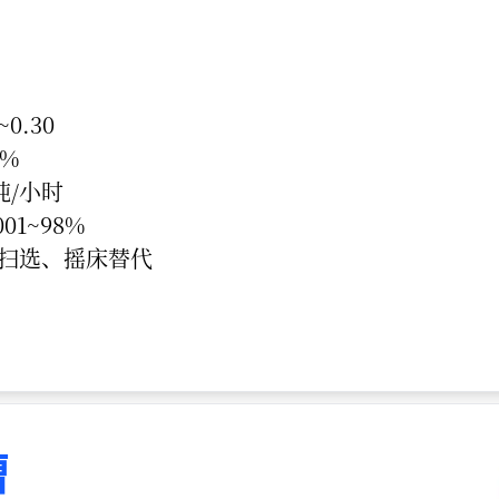
0.30
%
吨/小时
1~98%
扫选、摇床替代
槽