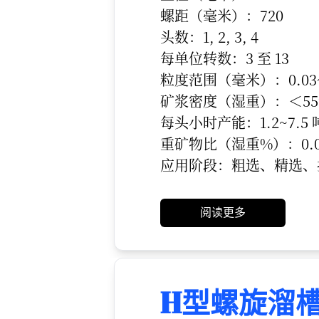
螺距（毫米）：720
头数：1, 2, 3, 4
每单位转数：3 至 13
粒度范围（毫米）：0.03~
矿浆密度（湿重）：＜55
每头小时产能：1.2~7.5 
重矿物比（湿重%）：0.00
应用阶段：粗选、精选、
阅读更多
H型螺旋溜