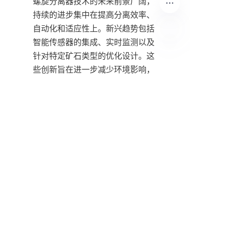
螺旋分离器技术的未来前景广阔，
持续的进步集中在提高分离效率、
自动化和适应性上。新兴趋势包括
智能传感器的集成、实时监测以及
针对特定矿石类型的优化设计。这
CN
些创新旨在进一步减少环境影响，
同时最大化矿物回收。
随着矿业行业面临越来越大的可持
续和经济运营压力，螺旋分离器将
继续发挥关键作用。像广州市银鸥
选矿科技有限公司这样的公司的专
业知识和技术领导力将推动螺旋浓
缩器的发展，确保它们仍然是现代
矿物加工厂的重要组成部分。
有关螺旋分离器的咨询和详细产品
信息，建议相关方直接通过公司联