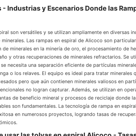
 - Industrias y Escenarios Donde las Ramp
ral son versátiles y se utilizan ampliamente en diversas ind
minerales. Las rampas en espiral de Alicoco son particular
 de minerales en la minería de oro, el procesamiento de hem
ño y otras recuperaciones de minerales refractarios. Se util
se necesita una separación eficiente de partículas minerales
anga o los relaves. El equipo es ideal para tratar minerales 
esados pero que aún contienen minerales valiosos en partíc
ncionales no logran capturar. Además, se utilizan en oper
lantas de beneficio mineral y procesos de reciclaje donde la
ables son fundamentales. La tecnología de rampa en espiral
xitosa en numerosos proyectos, logrando tasas de recuper
nómicos.
 usar las tolvas en espiral Alicoco - Tasas