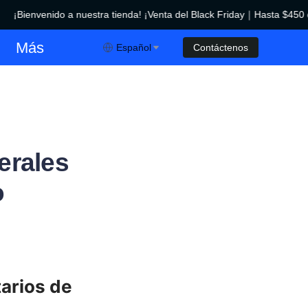
¡Bienvenido a nuestra tienda! ¡Venta del Black Friday｜Hasta $450 de
¡Venta del Black Friday｜Hasta $450 de descuento!
Más
Español
Contáctenos
erales
o
arios de 