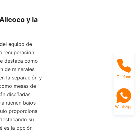
licoco y la 
del equipo de 
a recuperación 
 se destaca como 
n de minerales 
n la separación y 
Teléfono
 como mesas de 
tán diseñadas 
antienen bajos 
WhatsApp
ulo proporciona 
 destacando su 
é es la opción 