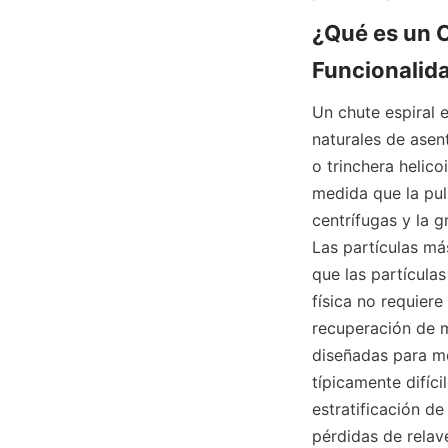
¿Qué es un C
Funcionalid
Un chute espiral e
naturales de asen
o trinchera helico
medida que la pulp
centrífugas y la 
Las partículas má
que las partícula
física no requier
recuperación de m
diseñadas para mej
típicamente difíci
estratificación d
pérdidas de relav