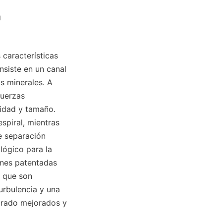
 
características 
siste en un canal 
s minerales. A 
uerzas 
idad y tamaño. 
piral, mientras 
 separación 
ógico para la 
nes patentadas 
 que son 
urbulencia y una 
trado mejorados y 