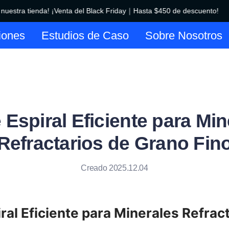
estra tienda! ¡Venta del Black Friday｜Hasta $450 de descuento!
¡Bienvenido a nuestra tienda! 
iones
Estudios de Caso
Sobre Nosotros
 Espiral Eficiente para Min
Refractarios de Grano Fin
Creado 2025.12.04
ral Eficiente para Minerales Refract