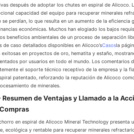
ivas después de adoptar los chutes en espiral de Alicoco. Lo
cional capacidad del equipo para recuperar minerales refrac
se perdían, lo que resulta en un aumento de la eficiencia g
nancias económicas. Muchos han elogiado los bajos requisi
os beneficios ambientales de un proceso de separación lib
s de caso detallados disponibles en Alicoco’s
Casos
la pági
exitosas en proyectos de oro, hematita y estaño, mostrand
entados por usuarios en todo el mundo. Los comentarios de 
temente el soporte técnico receptivo de la empresa y la fia
spiral patentado, reforzando la reputación de Alicoco como
rocesamiento de minerales.
 Resumen de Ventajas y Llamado a la Acci
 Compras
 chorro en espiral de Alicoco Mineral Technology presenta u
e, ecológica y rentable para recuperar minerales refractario