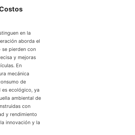
Costos 
tinguen en la 
eración aborda el 
 se pierden con 
ecisa y mejoras 
culas. En 
ura mecánica 
 consumo de 
 es ecológico, ya 
ella ambiental de 
struidas con 
ad y rendimiento 
a innovación y la 