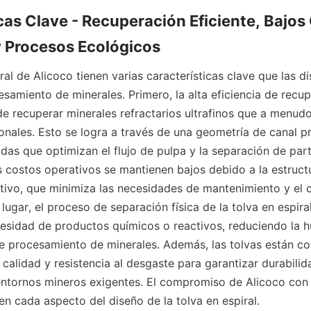
cas Clave - Recuperación Eficiente, Bajos 
y Procesos Ecológicos
ral de Alicoco tienen varias características clave que las dis
esamiento de minerales. Primero, la alta eficiencia de recup
de recuperar minerales refractarios ultrafinos que a menudo
nales. Esto se logra a través de una geometría de canal pr
as que optimizan el flujo de pulpa y la separación de partí
s costos operativos se mantienen bajos debido a la estruct
itivo, que minimiza las necesidades de mantenimiento y el
 lugar, el proceso de separación física de la tolva en espiral
cesidad de productos químicos o reactivos, reduciendo la hu
e procesamiento de minerales. Además, las tolvas están con
 calidad y resistencia al desgaste para garantizar durabilid
entornos mineros exigentes. El compromiso de Alicoco con l
 en cada aspecto del diseño de la tolva en espiral.