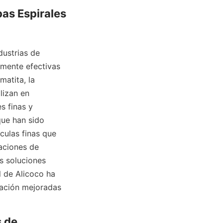
as Espirales 
ustrias de 
mente efectivas 
atita, la 
izan en 
 finas y 
que han sido 
ulas finas que 
aciones de 
s soluciones 
 de Alicoco ha 
ación mejoradas 
 de 