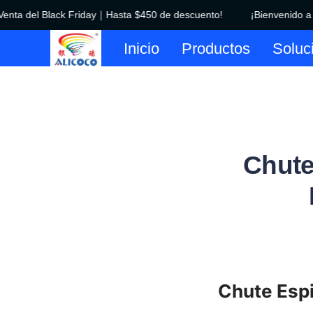
enta del Black Friday｜Hasta $450 de descuento!
¡Bienvenido a nu
Inicio
Productos
Soluc
Chute
Chute Espi