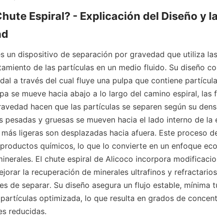
hute Espiral? - Explicación del Diseño y la
ad
s un dispositivo de separación por gravedad que utiliza las 
tamiento de las partículas en un medio fluido. Su diseño con
idal a través del cual fluye una pulpa que contiene partícula
a se mueve hacia abajo a lo largo del camino espiral, las f
gravedad hacen que las partículas se separen según su dens
s pesadas y gruesas se mueven hacia el lado interno de la es
s más ligeras son desplazadas hacia afuera. Este proceso de
e productos químicos, lo que lo convierte en un enfoque ecol
inerales. El chute espiral de Alicoco incorpora modificacio
orar la recuperación de minerales ultrafinos y refractarios
les de separar. Su diseño asegura un flujo estable, mínima t
e partículas optimizada, lo que resulta en grados de concen
es reducidas.