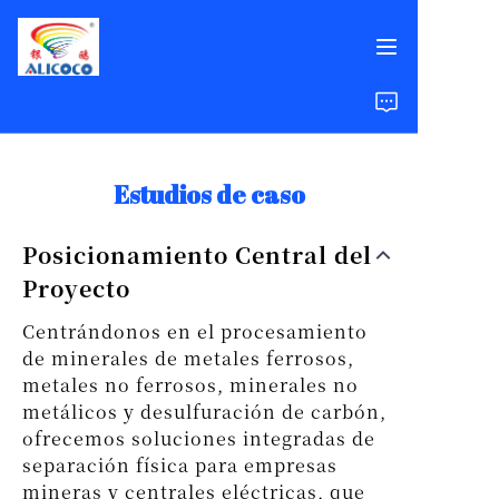
Inicio
Productos
Estudios de caso
Soluciones
Posicionamiento Central del
Proyecto
Estudios de Caso
Centrándonos en el procesamiento
Sobre Nosotros
de minerales de metales ferrosos,
metales no ferrosos, minerales no
metálicos y desulfuración de carbón,
Preguntas Frecuentes
ofrecemos soluciones integradas de
separación física para empresas
mineras y centrales eléctricas, que