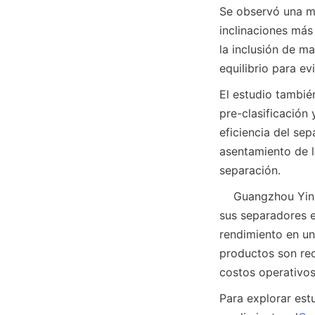
Se observó una m
inclinaciones más 
la inclusión de m
equilibrio para e
El estudio tambié
pre-clasificación 
eficiencia del se
asentamiento de l
separación.
    Guangzhou Yin'ou Mineral Processing Technology Co., Ltd. incorpora estos hallazgos en 
sus separadores e
rendimiento en un
productos son rec
costos operativos
Para explorar est