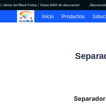
 ¡Venta del Black Friday｜Hasta $450 de descuento!
¡Bienvenido a
Inicio
Productos
Soluc
Separad
Separador 