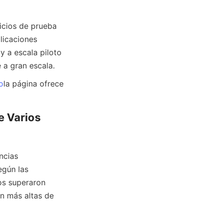
cios de prueba 
icaciones 
 a escala piloto 
 a gran escala.
o
la página ofrece 
 Varios 
cias 
gún las 
s superaron 
 más altas de 