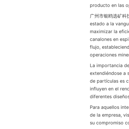
producto en las o
广州市银鸥选矿科技有限公司 
estado a la vangu
maximizar la efic
canalones en espir
flujo, establecien
operaciones miner
La importancia de
extendiéndose a s
de partículas es c
influyen en el ren
diferentes diseños
Para aquellos int
de la empresa, vis
su compromiso con