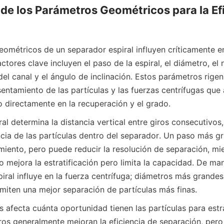
de los Parámetros Geométricos para la Efi
ométricos de un separador espiral influyen críticamente en 
ctores clave incluyen el paso de la espiral, el diámetro, el
del canal y el ángulo de inclinación. Estos parámetros rigen l
entamiento de las partículas y las fuerzas centrífugas que 
 directamente en la recuperación y el grado.
ral determina la distancia vertical entre giros consecutivos,
cia de las partículas dentro del separador. Un paso más g
miento, pero puede reducir la resolución de separación, mie
ejora la estratificación pero limita la capacidad. De maner
iral influye en la fuerza centrífuga; diámetros más grandes
miten una mejor separación de partículas más finas.
 afecta cuánta oportunidad tienen las partículas para estrat
ros generalmente mejoran la eficiencia de separación, pero