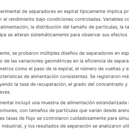
erimental de separadores en espiral típicamente implica pr
ar el rendimiento bajo condiciones controladas. Variables co
limentación, la distribución del tamaño de partículas, la tas
lpa se alteran sistemáticamente para observar sus efectos e
iente, se probaron múltiples diseños de separadores en espi
o de las variaciones geométricas en la eficiencia de separac
etros como el paso de la espiral, el número de vueltas y el
terísticas de alimentación consistentes. Se registraron mét
yendo la tasa de recuperación, el grado del concentrado y l
aves.
mental incluyó una muestra de alimentación estandarizada r
comunes, con tamaños de partículas que varían desde arenas
as tasas de flujo se controlaron cuidadosamente para simul
industrial, y los resultados de separación se analizaron uti