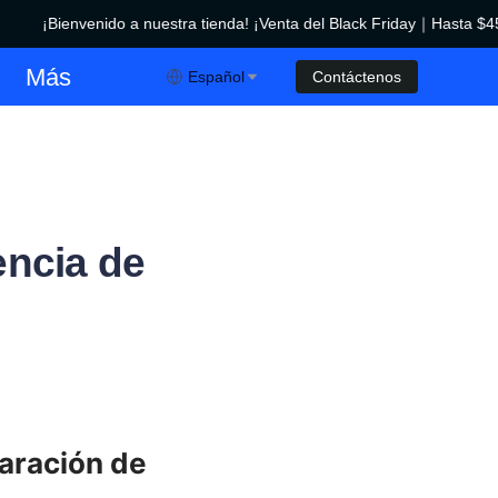
¡Bienvenido a nuestra tienda! ¡Venta del Black Friday｜Hasta $450
¡Venta del Black Friday｜Hasta $450 de descuento!
Más
Español
Contáctenos
encia de
aración de 