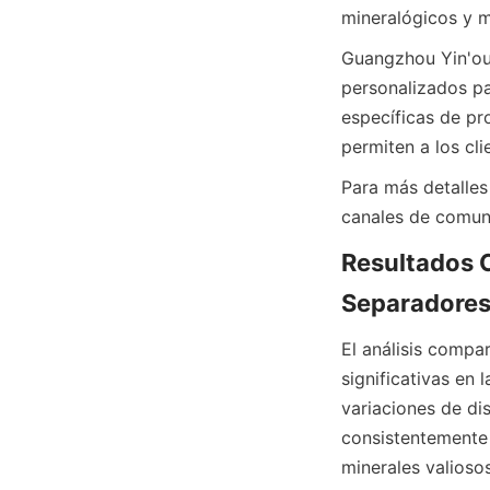
mineralógicos y 
Guangzhou Yin'ou 
personalizados pa
específicas de pro
permiten a los cli
Para más detalles 
canales de comuni
Resultados C
Separadore
El análisis compa
significativas en 
variaciones de di
consistentemente 
minerales valiosos