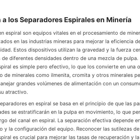
 a los Separadores Espirales en Minería
n espiral son equipos vitales en el procesamiento de minera
ados en las industrias mineras para mejorar la eficiencia de
dad. Estos dispositivos utilizan la gravedad y la fuerza cen
s de diferentes densidades dentro de una mezcla de pulpa. E
piral es simple pero efectivo, lo que los convierte en una o
to de minerales como ilmenita, cromita y otros minerales pe
anejar grandes volúmenes de alimentación con un consumo
u atractivo.
paradores en espiral se basa en el principio de que las par
des se estratificarán en la pulpa en movimiento, lo que perm
argo del canal en espiral. La separación efectiva depende e
 y la configuración del equipo. Reconocer las sutilezas de 
iral es crucial para mejorar las tasas de recuperación y la