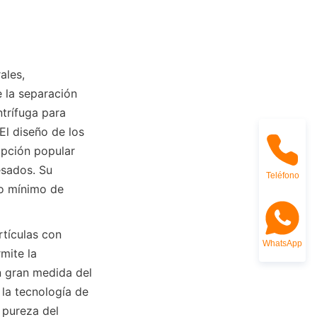
les, 
 la separación 
trífuga para 
l diseño de los 
pción popular 
sados. Su 
Teléfono
 mínimo de 
tículas con 
WhatsApp
ite la 
n gran medida del 
la tecnología de 
 pureza del 