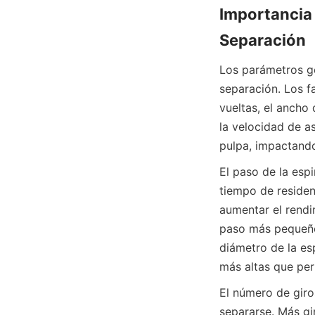
Importancia 
Separación
Los parámetros ge
separación. Los fa
vueltas, el ancho 
la velocidad de as
pulpa, impactando
El paso de la espi
tiempo de residen
aumentar el rendi
paso más pequeño m
diámetro de la esp
más altas que per
El número de giros
separarse. Más gi