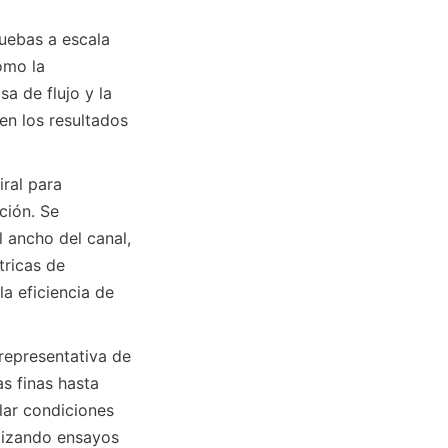
uebas a escala 
mo la 
a de flujo y la 
n los resultados 
ral para 
ión. Se 
 ancho del canal, 
ricas de 
a eficiencia de 
epresentativa de 
 finas hasta 
ar condiciones 
lizando ensayos 