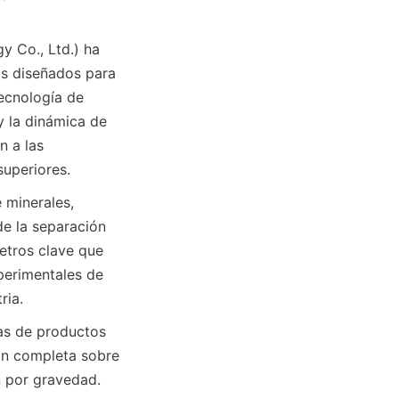
o., Ltd.) ha 
s diseñados para 
ecnología de 
y la dinámica de 
 a las 
uperiores.
minerales, 
e la separación 
etros clave que 
perimentales de 
ria.
as de productos 
ón completa sobre 
n por gravedad.