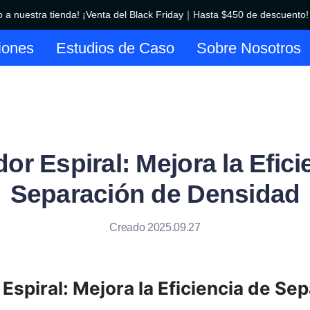
 nuestra tienda! ¡Venta del Black Friday｜Hasta $450 de descuento!
¡Bienvenido a nuestra tienda! 
iones
Estudios de Caso
Sobre Nosotros
or Espiral: Mejora la Efici
Separación de Densidad
Creado 2025.09.27
Espiral: Mejora la Eficiencia de Sep