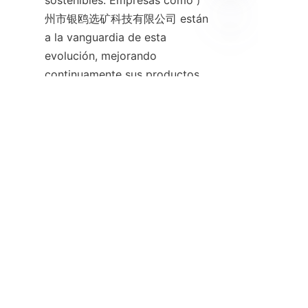
sostenibles. Empresas como 广
州市银鸥选矿科技有限公司 están 
a la vanguardia de esta 
ES
evolución, mejorando 
continuamente sus productos 
para enfrentar los desafíos 
futuros de la industria.
Conclusión: 
Adoptando la 
Tecnología de 
Separadores Espirales 
para el Desarrollo 
Sostenible
Los separadores en espiral 