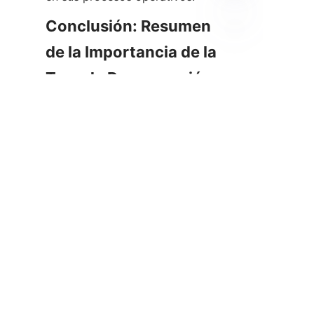
Conclusión: Resumen 
ES
de la Importancia de la 
Tasa de Recuperación 
en el Riesgo 
Financiero
La Tasa de Recuperación es un 
métrico vital en la gestión de 
deudas y la evaluación del 
riesgo financiero. Cuantifica la 
cantidad potencial que los 
prestamistas pueden recuperar 
de préstamos en default, 
influyendo así en las decisiones 
de préstamo, la fijación de 