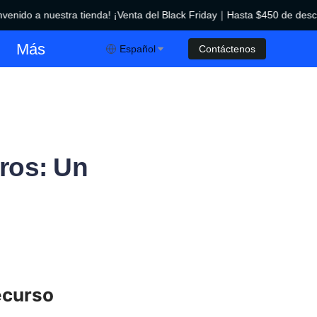
nido a nuestra tienda! ¡Venta del Black Friday｜Hasta $450 de descue
¡Venta del Black Friday｜Hasta $450 de descuento!
Más
Español
Contáctenos
ros: Un
curso 