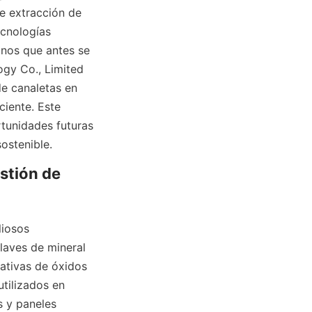
e extracción de 
cnologías 
nos que antes se 
ogy Co., Limited 
e canaletas en 
iente. Este 
tunidades futuras 
ostenible.
stión de 
iosos 
aves de mineral 
ativas de óxidos 
tilizados en 
 y paneles 