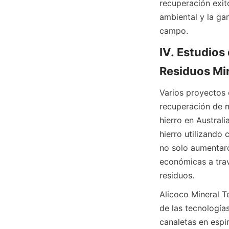
recuperación exit
ambiental y la ga
campo.
IV. Estudios
Varios proyectos e
recuperación de m
hierro en Austral
hierro utilizando
no solo aumentaro
económicas a trav
Alicoco Mineral T
de las tecnología
canaletas en espi