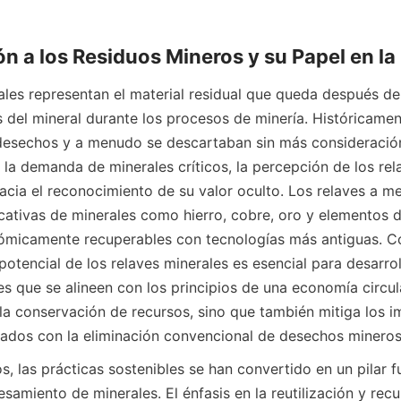
ales representan el material residual que queda después de 
 del mineral durante los procesos de minería. Históricament
desechos y a menudo se descartaban sin más consideración
la demanda de minerales críticos, la percepción de los rela
cia el reconocimiento de su valor oculto. Los relaves a m
cativas de minerales como hierro, cobre, oro y elementos de
ómicamente recuperables con tecnologías más antiguas. Co
otencial de los relaves minerales es esencial para desarroll
es que se alineen con los principios de una economía circul
la conservación de recursos, sino que también mitiga los i
ados con la eliminación convencional de desechos mineros
s, las prácticas sostenibles se han convertido en un pilar f
esamiento de minerales. El énfasis en la reutilización y rec