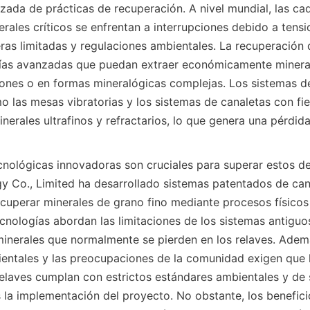
zada de prácticas de recuperación. A nivel mundial, las ca
rales críticos se enfrentan a interrupciones debido a tensio
as limitadas y regulaciones ambientales. La recuperación d
gías avanzadas que puedan extraer económicamente mineral
ones o en formas mineralógicas complejas. Los sistemas de
mo las mesas vibratorias y los sistemas de canaletas con fie
nerales ultrafinos y refractarios, lo que genera una pérdida 
cnológicas innovadoras son cruciales para superar estos des
y Co., Limited ha desarrollado sistemas patentados de cana
cuperar minerales de grano fino mediante procesos físicos
ecnologías abordan las limitaciones de los sistemas antiguos
inerales que normalmente se pierden en los relaves. Además
entales y las preocupaciones de la comunidad exigen que l
elaves cumplan con estrictos estándares ambientales y de s
la implementación del proyecto. No obstante, los benefici