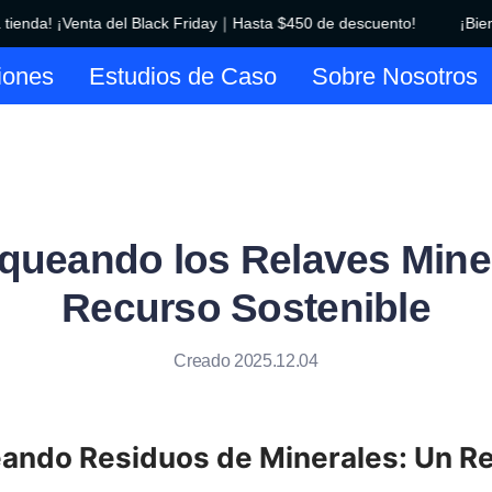
ienda! ¡Venta del Black Friday｜Hasta $450 de descuento!
¡Bienve
¡Bienvenido a nuestra tienda! 
iones
Estudios de Caso
Sobre Nosotros
queando los Relaves Mine
Recurso Sostenible
Creado 2025.12.04
ando Residuos de Minerales: Un Re