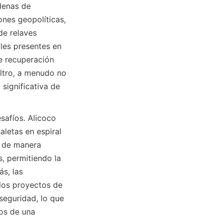
denas de 
nes geopolíticas, 
e relaves 
es presentes en 
 recuperación 
ltro, a menudo no 
significativa de 
afíos. Alicoco 
letas en espiral 
 de manera 
, permitiendo la 
, las 
os proyectos de 
eguridad, lo que 
os de una 