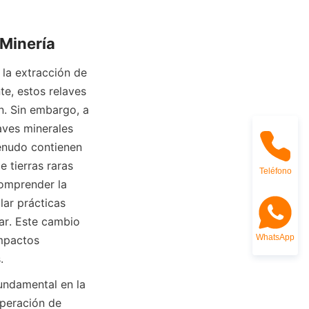
la extracción de 
e, estos relaves 
. Sin embargo, a 
ves minerales 
enudo contienen 
 tierras raras 
Teléfono
mprender la 
ar prácticas 
ar. Este cambio 
WhatsApp
mpactos 
.
undamental en la 
uperación de 