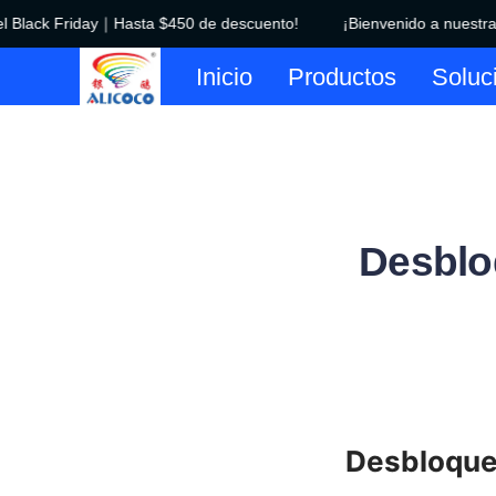
l Black Friday｜Hasta $450 de descuento!
¡Bienvenido a nuestra t
Inicio
Productos
Soluc
Desblo
Desbloque