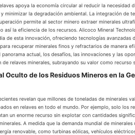
elaves apoya la economía circular al reducir la necesidad d
 y minimizar la degradación ambiental. La integración de te
peración permite al sector minero extraer minerales ultrafi
 así la eficiencia de los recursos. Alicoco Mineral Technol
dia de esta innovación, ofreciendo tecnologías avanzadas d
para recuperar minerales finos y refractarios de manera efic
l panorama actual, los desafíos, las innovaciones y las opor
n de relaves minerales, subrayando su valor como recurso s
ial Oculto de los Residuos Mineros en la Ge
ecientes revelan que millones de toneladas de minerales val
dos en relaves en todo el mundo. Por ejemplo, solo los rel
ntan un enorme recurso sin explotar con cantidades signific
 minerales. A medida que la demanda mundial de minerales u
ergía renovable, como turbinas eólicas, vehículos eléctricos