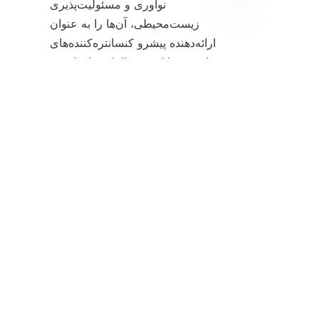
نوآوری و مسئولیت‌پذیری 
زیست‌محیطی، آن‌ها را به عنوان 
FA
ارائه‌دهنده پیشرو کنسانتره‌کننده‌های 
مارپیچی با کیفیت بالا که نیازهای در 
حال تحول صنعت مواد معدنی را 
برآورده می‌کنند، معرفی می‌کند. با 
به‌کارگیری جداکننده‌های مارپیچی، 
شرکت‌ها می‌توانند بازیابی مواد 
معدنی را افزایش داده و در عین حال 
اثرات زیست‌محیطی را به حداقل 
برسانند و به آینده‌ای سبزتر و پایدارتر 
کمک کنند. برای اطلاعات بیشتر در 
مورد محصولات Alicoco و 
فناوری‌های پیشرفته جداسازی ثقلی، 
از وب‌سایت آن‌ها بازدید کنید.
خانه
 و 
محصولات
تماس-۱
صفحه برای کمک 