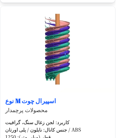
نوع M اسپیرال چوت
محصولات پرچمدار
کاربرد: لجن زغال سنگ، گرافیت
جنس کانال: نایلون / پلی اورتان / ABS
قطر (میلی متر): 1250