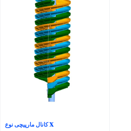
کانال مارپیچی نوع X