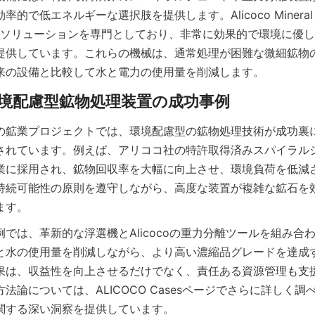
で低エネルギーな選択肢を提供します。Alicoco Mineral Techn
れらのソリューションを専門としており、非常に効果的で環境に優
提供しています。これらの機械は、通常処理が困難な微細鉱物
の鉱業プロジェクトでは、環境配慮型の鉱物処理技術が成功裏
されています。例えば、アリココ社の特許取得済みスパイラル
業に採用され、鉱物回収率を大幅に向上させ、環境負荷を低減
持続可能性の原則を遵守しながら、高度な装置が複雑な鉱石を
では、革新的な浮選機とAlicocoの重力分離ツールを組み合
と水の使用量を削減しながら、より高い濃縮品グレードを達成
果は、収益性を向上させるだけでなく、責任ある資源管理も支
法論については、ALICOCO Casesページでさらに詳しく