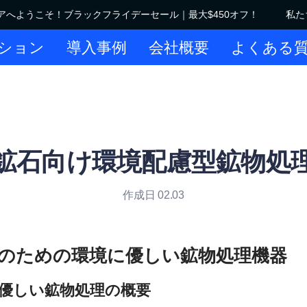
へようこそ！ブラックフライデーセール｜最大$450オフ！
私たち
私たちのストアへようこそ！ブラ
ション
導入事例
会社概要
よくある
鉱石向け環境配慮型鉱物処
作成日 02.03