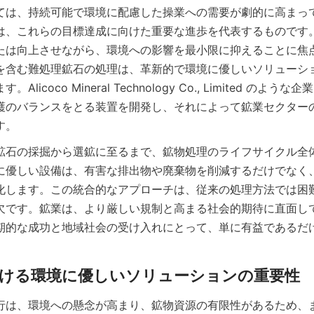
ては、持続可能で環境に配慮した操業への需要が劇的に高まっ
は、これらの目標達成に向けた重要な進歩を代表するものです
たは向上させながら、環境への影響を最小限に抑えることに焦
を含む難処理鉱石の処理は、革新的で環境に優しいソリューシ
licoco Mineral Technology Co., Limited のよ
護のバランスをとる装置を開発し、それによって鉱業セクター
す。
鉱石の採掘から選鉱に至るまで、鉱物処理のライフサイクル全
に優しい設備は、有害な排出物や廃棄物を削減するだけでなく
化します。この統合的なアプローチは、従来の処理方法では困
欠です。鉱業は、より厳しい規制と高まる社会的期待に直面し
期的な成功と地域社会の受け入れにとって、単に有益であるだ
行は、環境への懸念が高まり、鉱物資源の有限性があるため、