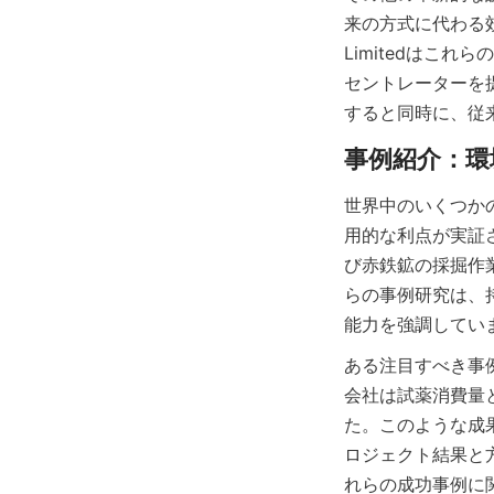
来の方式に代わる効率的
Limitedはこ
セントレーターを
世界中のいくつか
用的な利点が実証
び赤鉄鉱の採掘作
らの事例研究は、
ある注目すべき事例
会社は試薬消費量
た。このような成
ロジェクト結果と方