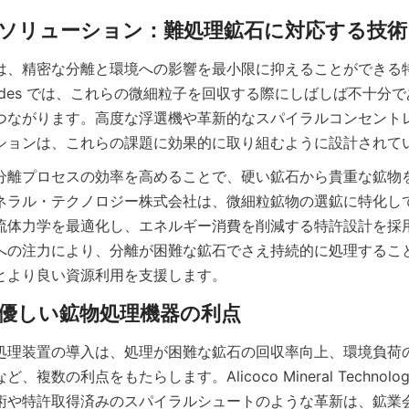
は、精密な分離と環境への影響を最小限に抑えることができる
hodes では、これらの微細粒子を回収する際にしばしば不十分
つながります。高度な浮選機や革新的なスパイラルコンセント
分離プロセスの効率を高めることで、硬い鉱石から貴重な鉱物
ネラル・テクノロジー株式会社は、微細粒鉱物の選鉱に特化し
流体力学を最適化し、エネルギー消費を削減する特許設計を採
への注力により、分離が困難な鉱石でさえ持続的に処理するこ
とより良い資源利用を支援します。
処理装置の導入は、処理が困難な鉱石の回収率向上、環境負荷
数の利点をもたらします。Alicoco Mineral Technology Co
術や特許取得済みのスパイラルシュートのような革新は、鉱業