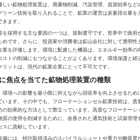
優しい鉱物処理装置は、廃棄物削減、汚染管理、資源効率など
グリーン技術を取り入れることで、鉱業の運営は炭素排出量を
器を採用する主な要因の一つは、規制遵守です。世界中で政府
ためです。さらに、投資家や消費者は鉱山会社に対して透明性
企業を評価します。環境に配慮した機器は、エネルギー効率の
コストの削減にもつながることがよくあります。環境保護と経
メリットは、現代の鉱業企業にとって不可欠です。
、環境への影響を最小限に抑えながら回収率を向上させるため
ています。その中でも、フローテーションセル鉱業技術は、貴
めの効果的な方法として際立っています。高度なフローテーシ
物質の使用を削減するために、改善された通気技術と試薬管理
設備には、特許取得済みのスパイラルシュートや重力分離装置