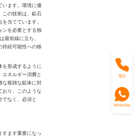
ています。環境に優
。この技術は、鉱石
点を当てています。
ョンを必要とする独
うな企業は最前線に立ち、
の持続可能性への移
体を形成するように
、エネルギー消費と
電話
難な複雑な鉱体に対
ており、このような
けでなく、必須と
WhatsApp
ますます重要になっ