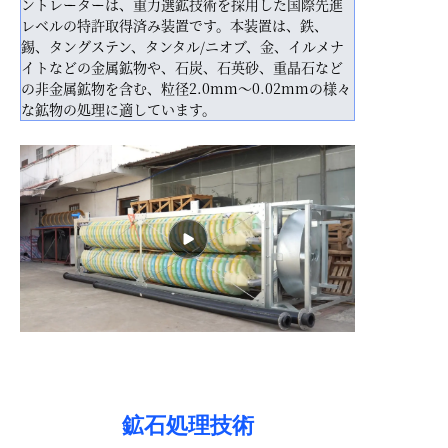
ントレーターは、重力選鉱技術を採用した国際先進
レベルの特許取得済み装置です。本装置は、鉄、
錫、タングステン、タンタル/ニオブ、金、イルメナ
イトなどの金属鉱物や、石炭、石英砂、重晶石など
の非金属鉱物を含む、粒径2.0mm～0.02mmの様々
な鉱物の処理に適しています。
鉱石処理技術