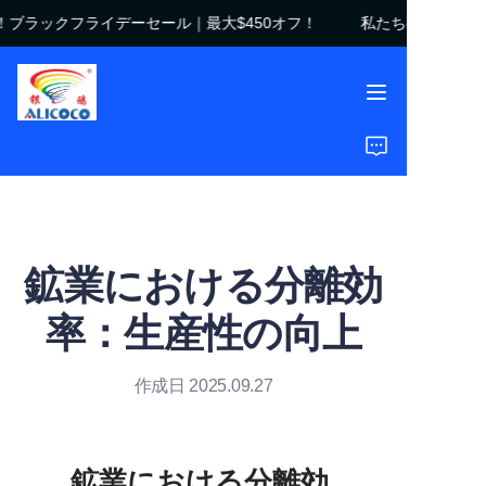
ブラックフライデーセール｜最大$450オフ！
私たちのストアへよ
私たちのストアへよう
こそ！ブラックフライ
デーセール｜最大$450
オフ！
ホーム
製品
ソリューション
鉱業における分離効
導入事例
率：生産性の向上
会社概要
作成日 2025.09.27
よくある質問
鉱業における分離効