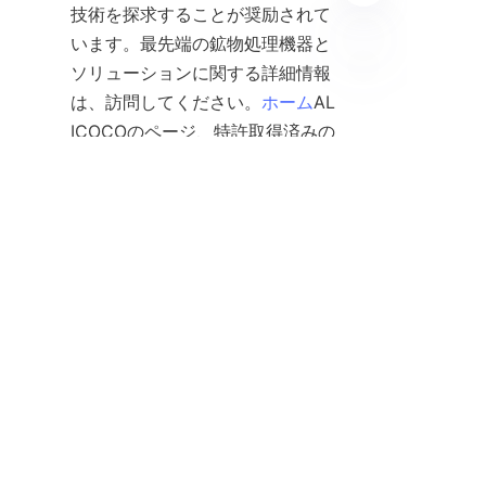
技術を探求することが奨励されて
います。最先端の鉱物処理機器と
ソリューションに関する詳細情報
JP
は、訪問してください。
ホーム
AL
ICOCOのページ、特許取得済みの
スパイラルシュートと重力選別技
術のリーディングメーカー。分離
効率の革新を受け入れることは、
持続可能で利益のある鉱業への戦
略的な一歩です。
私たちのコミュニティに参加しよう
私たちは2000以上のクライアントから信頼されてい
ます。彼らに参加して、ビジネスを成長させましょ
う。
お問い合わせ