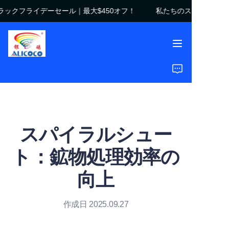
ックフライデーセール｜最大$450オフ！
私たちのストアへようこ
私たちのストアへよう
こそ！ブラックフライ
デーセール｜最大$450
オフ！
ホーム
製品
ソリューション
スパイラルシュー
導入事例
ト：鉱物処理効率の
会社概要
向上
よくある質問
作成日 2025.09.27