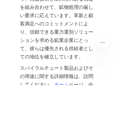
を組み合わせて、鉱物処理の厳し
い要求に応えています。革新と顧
客満足へのコミットメントによ
り、信頼できる重力選別ソリュー
ションを求める鉱業企業にとっ
て、彼らは優先される供給者とし
ての地位を確立しています。
スパイラルチュート製品およびそ
JP
の用途に関する詳細情報は、訪問
してください。
ホーム
ページ。会
社の背景と価値について学ぶに
は、探検してください。
私たちに
ついて
セクション。お問い合わせ
とサポートについて、
連絡
ページ
は直接コミュニケーションチャネ
ルを提供します。