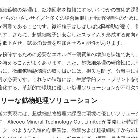
微細鉱物の処理は、鉱物回収を複雑にするいくつかの技術的課
それらの小さいサイズと多くの場合類似した物理的特性のため
が困難であることです。微細粒子はしばしば沈降挙動が悪く、
ます。さらに、超微細粒子は安定したスライムを形成する傾向
を低下させ、試薬消費量を増加させる可能性があります。
を粉砕するために必要なエネルギー消費量の増加も課題であり
を与えることがよくあります。また、超微細処理の研磨性によ
らに、微細鉱物懸濁液の取り扱いには、損失を防ぎ、分離中に
術が必要です。これらの課題には、生態学的フットプリントを
適化する、革新的で環境に優しい処理ソリューションが不可欠
営の実現には、超微細鉱物処理の課題に環境に優しいソリュー
icoco Mineral Technology Co., Limitedが開発
ーターのような先進的な装置は、微細および超微細粒子からの