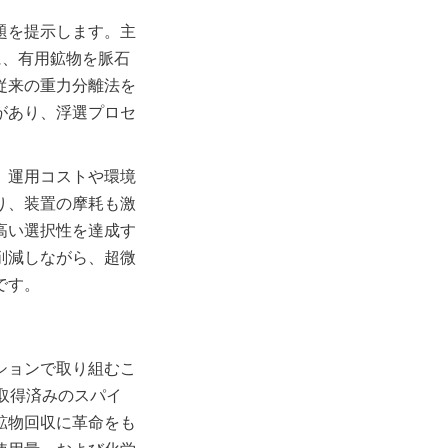
題を提示します。主
に、有用鉱物を脈石
従来の重力分離法を
があり、浮選プロセ
、運用コストや環境
り、装置の摩耗も激
高い選択性を達成す
削減しながら、超微
です。
ションで取り組むこ
した特許取得済みのスパイ
鉱物回収に革命をも