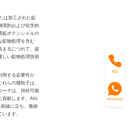
たは加工された鉱
物理的および化学的
選鉱ポテンシャルの
な鉱物処理を含む
高まるにつれて、超
優しい鉱物処理技術
電話
利用する必要性か
これらの微粒子は、
ローチは、持続可能
献します。Alic
WhatsApp
ョンの最前線に立ち、微細
ています。