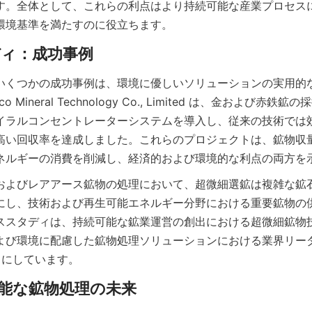
す。全体として、これらの利点はより持続可能な産業プロセス
環境基準を満たすのに役立ちます。
いくつかの成功事例は、環境に優しいソリューションの実用的
o Mineral Technology Co., Limited は、金および赤
イラルコンセントレーターシステムを導入し、従来の技術では
高い回収率を達成しました。これらのプロジェクトは、鉱物収
ネルギーの消費を削減し、経済的および環境的な利点の両方を
およびレアアース鉱物の処理において、超微細選鉱は複雑な鉱
にし、技術および再生可能エネルギー分野における重要鉱物の
ススタディは、持続可能な鉱業運営の創出における超微細鉱物
び環境に配慮した鉱物処理ソリューションにおける業界リーダー