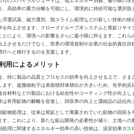
れらのスパイラルシュートは、低エネルギー消費、最小限の水
り、高効率の重力分離を可能にし、環境的に持続可能な選択肢
た浮選試薬、磁力選別、脱スライム処理などの新しい技術の統
率を向上させます。クローズドループ水システムと尾鉱リサイ
ことにより、環境への影響をさらに最小限に抑えます。これら
向上させるだけでなく、世界の環境規制や企業の社会的責任目
慣行へと移行するのを支援します。
は、特に製品の品質とプロセスの効率を向上させる上で、さま
します。超微細粒子は表面積対体積比が大きいため、化学的反
複合材料などの製品における結合性やコーティング性が向上し
砕は有用鉱物の解離を促進し、回収率の向上と濃縮品の品位向
細鉱物処理は、従来は尾鉱として廃棄されていた鉱物の回収を
ます。これにより、新たな鉱山開発の必要性が減り、土地への
細処理に関連するエネルギー効率の高い技術は、温室効果ガス