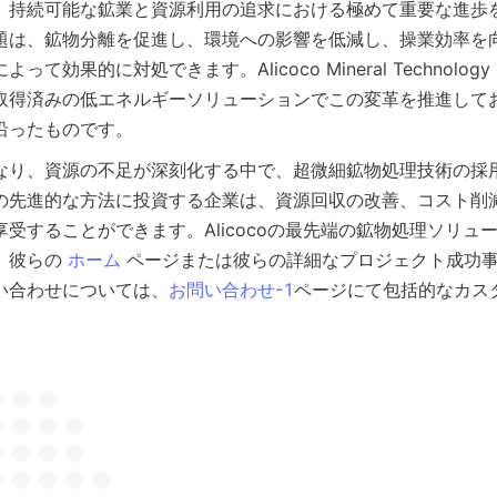
、持続可能な鉱業と資源利用の追求における極めて重要な進歩
題は、鉱物分離を促進し、環境への影響を低減し、操業効率を
効果的に対処できます。Alicoco Mineral Technology Co.
取得済みの低エネルギーソリューションでこの変革を推進して
沿ったものです。
なり、資源の不足が深刻化する中で、超微細鉱物処理技術の採
の先進的な方法に投資する企業は、資源回収の改善、コスト削
受することができます。Alicocoの最先端の鉱物処理ソリュ
、彼らの 
ホーム
 ページまたは彼らの詳細なプロジェクト成功
い合わせについては、
お問い合わせ-1
ページにて包括的なカス