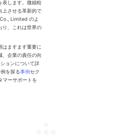
を表します。微細粒
向上させる革新的で
, Limited のよ
おり、これは世界の
用はますます重要に
減、企業の責任の向
ーションについて詳
事例を探る
事例
セク
タマーサポートを