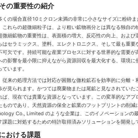
多くの場合直径10ミクロン未満の非常に小さなサイズに粉砕ま
。これらの超微細粒子は、より粗い鉱物画分とは異なる独自の
超微細鉱物の重要性は、表面積の増大、反応性の向上、および
らはセラミックス、塗料、エレクトロニクス、そして最も重要
不可欠です。持続可能な産業プロセスに対する世界的な需要が
への影響を最小限に抑えながら資源回収を最大化する、環境に
っています。
、従来の処理方法では対応が困難な微粒鉱石を効率的に分離・
歩が見られます。かつては廃棄物または尾鉱と見なされていた
れば、現在では貴重な資源となっています。この変革的なアプ
たものであり、天然資源の保全と鉱業のフットプリントの削減に貢
 Technology Co., Limited のような企業は、このイノベーシ
す課題に対処するための特許取得済みソリューションを開発し