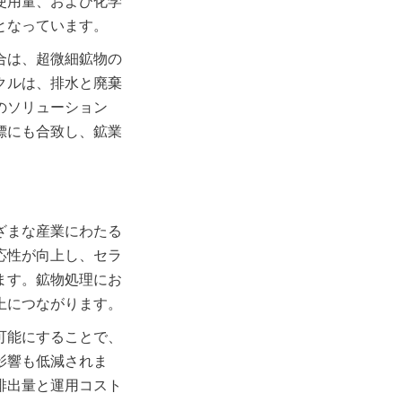
使用量、および化学
となっています。
合は、超微細鉱物の
クルは、排水と廃棄
のソリューション
標にも合致し、鉱業
ざまな産業にわたる
応性が向上し、セラ
ます。鉱物処理にお
上につながります。
可能にすることで、
影響も低減されま
排出量と運用コスト