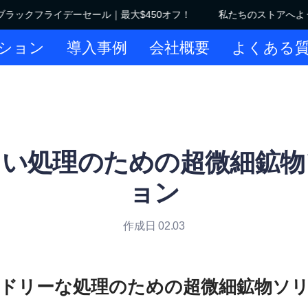
ックフライデーセール｜最大$450オフ！
私たちのストアへよう
私たちのストアへようこそ！ブラ
ション
導入事例
会社概要
よくある
しい処理のための超微細鉱物
ョン
作成日 02.03