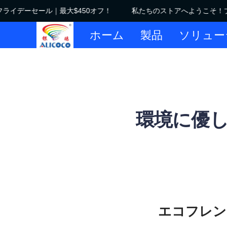
イデーセール｜最大$450オフ！
私たちのストアへようこそ！ブラ
ホーム
製品
ソリュー
環境に優