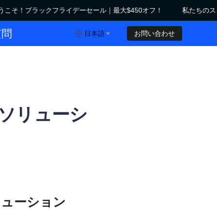
こそ！ブラックフライデーセール｜最大$450オフ！
私たちのスト
ックフライデーセール｜最大$450オフ！
質問
日本語
お問い合わせ
ソリューシ