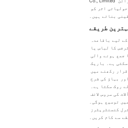
Co., Limited کے پیٹنٹ شدہ اسپرل کنسنٹریٹرز ان فوائد کی مثال ہیں جو اختراعی ڈیزائن 
کو پائیدار طریقوں کے ساتھ ملا کر، اعلی بحالی کی شرح اور کم سے کم ماحولیاتی اثر کو 
ینی بناتے ہیں۔
اسپائرل سیپریٹرز کی طویل عمر اور بہترین کارکردگی کو یقینی بنانے کے لیے باقاعدہ 
دیکھ بھال اور بہترین طریقوں پر عمل کرنا ضروری ہے۔ اسپائرل ٹرفس کا لباس یا 
رکاوٹوں کے لیے معمول کا معائنہ ضروری ہے کیونکہ کوئی بھی نقصان یا جمع ہونے والی 
چیز بہاؤ کو متاثر کر سکتی ہے اور علیحدگی کی کارکردگی کو کم کر سکتی ہے۔ باریک 
ذرات کے جمع ہونے سے روکنے کے لیے نظام کی صفائی مستقل آپریشن کو برقرار رکھنے میں 
مدد دیتی ہے۔ اس کے علاوہ، فیڈ سسٹم کو چیک کرنا اور گودا کی کثافت اور بہاؤ کی شرح 
جیسے پیرامیٹرز کو ایڈجسٹ کرنا آپریشنل مسائل کو پیدا ہونے سے پہلے روک سکتا ہے۔ 
حرکت پذیر حصوں کی چکنائی اور پہنے ہوئے اجزاء کی بروقت تبدیلی سے آلات کی سروس لائف 
 توسیع ہوگی۔ Alicoco Mineral Technology Co., Limited دیکھ بھال کے لیے جامع معاونت 
اور رہنمائی فراہم کرتا ہے، اس بات کو یقینی بناتا ہے کہ ان کے اسپائرل کنسنٹریٹرز 
ے سے کام کریں۔