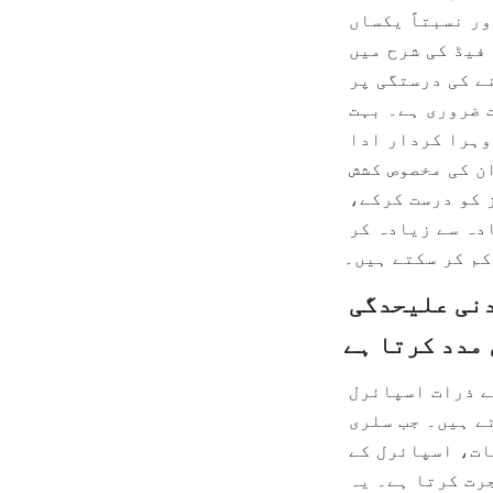
مثالی طور پر، اسپائرل سیپریٹر میں کھلائی جانے والی کان کی باریک اور نسبتاً یکساں 
سائز کی ہونی چاہیے تاکہ علیحدگی کی کارکردگی کو بہتر بنایا جا سکے۔ فیڈ کی شرح میں 
تغیرات اسپائرل پر ٹھہرنے کے وقت کو متاثر کر سکتے ہیں، جس سے چھانٹنے کی درستگی پر 
اثر پڑتا ہے۔ اس کے علاوہ، مناسب پلپ کی کثافت کو برقرار رکھنا بہت ضروری ہے۔ بہت 
گاڑھا یا بہت پتلا سلری علیحدگی کی تاثیر کو کم کر سکتا ہے۔ پانی دوہرا کردار ادا 
کرتا ہے، جو نقل و حمل کے لیے ایک ذریعہ کے طور پر کام کرتا ہے اور ان کی مخصوص کشش 
ثقل کی بنیاد پر ذرات کی درجہ بندی میں مدد کرتا ہے۔ ان پیرامیٹرز کو درست کرکے، 
معدنیات کی پروسیسنگ کے آپریشن اسپائرل علیحدگی کی کارکردگی کو زیادہ سے زیادہ کر 
کم کر سکتے ہیں۔
اسپائرل علیحدگی کا طریقہ کار: کس طرح مخصوص وزن معدنی علیحدگی 
اسپائرل سیپریٹرز اس اصول پر کام کرتے ہیں کہ مختلف مخصوص ثقل والے ذرات اسپائرل 
چینلز کے اندر کشش ثقل اور سنٹر فیوگل قوتوں کے زیر اثر الگ ہو جاتے ہیں۔ جب سلری 
اسپائرل ٹرف سے نیچے بہتی ہے، تو بھاری ذرات، جیسے قیمتی معدنیات، اسپائرل کے 
اندرونی حصے کی طرف بڑھتے ہیں، جبکہ ہلکا گینگ مواد باہر کی طرف ہجرت کرتا ہے۔ یہ 