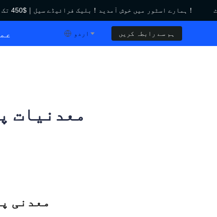
ہمارے اسٹور میں خوش آمدید！بلیک فرائیڈے سیل｜$450 تک کی چھوٹ！
ہمارے اسٹور میں خوش آمدید！بلیک فرائیڈے سیل｜$450 تک کی چھوٹ！
عمو
ہم سے رابطہ کریں
اردو
معدنیات پر