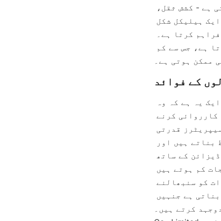
تہوں میں تقسیم ذرات پر عمل کرنے والی قوتوں کے توازن کی وجہ سے ہوتی ہے - کشش ثقل، 
سنٹر فیوگل قوت، اور سیال سے کھینچاؤ۔ اسپائرل کا ڈیزائن، جس میں ایک ہیلیکل شکل 
اور احتیاط سے کیلیبریٹ شدہ پچ شامل ہے، اس چھانٹنے کے اثر کو سہولت فراہم کرتا ہے۔ 
متعدد موڑوں کے ذریعے، ذرات کو بتدریج مختلف دھاروں میں الگ کیا جاتا ہے، جس سے کم 
ی ممکن ہوتی ہے۔
ماحول دوست اسپرل سیپریٹرز کے استعمال کے سب سے اہم فوائد میں سے ایک یہ ہے کہ وہ 
نقصان دہ کیمیکلز یا زیادہ توانائی کے استعمال کے بغیر معدنیات پر کارروائی کرنے 
کی صلاحیت رکھتے ہیں۔ فلوٹیشن یا مقناطیسی علیحدگی کے برعکس، اسپرل سیپریٹرز قدرتی 
طبعی خصوصیات پر انحصار کرتے ہیں، جو انہیں آپریٹرز کے لیے محفوظ بناتے ہیں اور 
ماحولیاتی آلودگی کے خطرے کو کم کرتے ہیں۔ یہ سیپریٹرز نسبتاً سادہ ڈیزائن کے ساتھ 
کم دیکھ بھال کی ضروریات کے حامل ہیں، جس کے نتیجے میں آپریشنل اخراجات کم ہوتے ہیں 
اور آلات کی عمر طویل ہوتی ہے۔ مزید برآں، باریک دانوں والے معدنی ذرات کو سنبھالنے 
کی ان کی صلاحیت انہیں خاص طور پر ان معدنیات کی بحالی میں قیمتی بناتی ہے جنہیں 
Alicoco Mineral Techn 