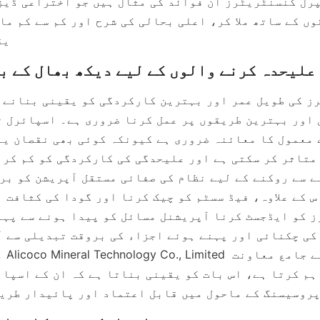
یق
میں
روسیسنگ کے ماحول میں قابل اعتماد اور پائیدار طریق