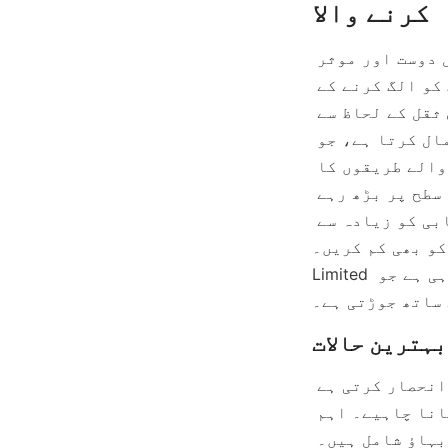
معدنیات کی پروسیسنگ کے شعبے میں، اسپرل سیپریٹر ایک ماحول دوست اور موثر 
ٹیکنالوجی کے طور پر نمایاں ہے جو باریک دانوں والی معدنیات کو الگ کرنے کے 
چیلنجوں سے نمٹنے کے لیے تیار کی گئی ہے۔ یہ سامان مخصوص کشش ثقل کے لحاظ سے 
معدنیات کو ترتیب دینے کے لیے کشش ثقل کے علیحدگی کے اصولوں کا استعمال کرتا ہے، جو 
زیادہ توانائی استعمال کرنے والے یا کیمیائی طور پر انحصار کرنے والے طریقوں کا 
ایک پائیدار متبادل پیش کرتا ہے۔ جیسے جیسے ماحولیاتی خدشات عالمی سطح پر بڑھ رہے 
ہیں، صنعتیں ایسے حل تلاش کر رہی ہیں جو نہ صرف معدنیات کی بازیابی کو زیادہ سے 
Alicoco Mineral Techno., 
Limited اس تحریک میں سب سے آگے ہے، جو جدید اسپرل کنسنٹریٹرز فراہم کر رہی ہے جو 
ساتھ جوڑتی ہے۔
اسپائرل سیپریٹر کی کارکردگی کئی آپریشنل شرائط پر بہت زیادہ انحصار کرتی ہے 
جنہیں معدنیات کی بہترین بازیابی کے لیے احتیاط سے کنٹرول کیا جانا چاہیے۔ اہم 
عوامل میں فیڈ کا سائز، فیڈ کی شرح، پلپ کی کثافت، اور پانی کا بہاؤ شامل ہیں۔ 