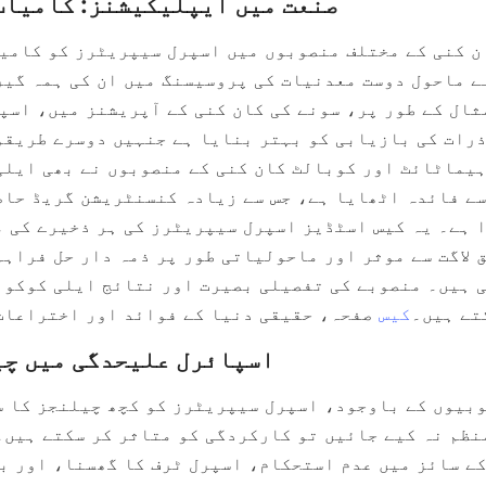
تے ہیں۔
کیس