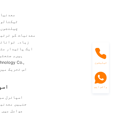
ٹیلیفون
واٹس ایپ