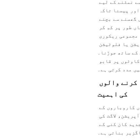
ثقالت والے معدنیات کو الگ کرنے میں دشواری شامل ہیں۔ ان چیلنجز سے نمٹنے کے لیے 
فیڈ کی تیاری کی تکنیکوں کو لاگو کرنا شامل ہے جیسے کہ اسکریننگ اور پیسنا تاکہ 
پارٹیکل کے سائز کی یکساں تقسیم پیدا کی جا سکے۔ اسپرل کی تعمیر میں گھسنے سے بچنے 
والے مواد کا استعمال دیکھ بھال کی فریکوئنسی اور ڈاؤن ٹائم کو نمایاں طور پر کم کر 
سکتا ہے۔ ایسے معاملات میں جہاں معدنیات کی کثافتیں ملتی جلتی ہوں، مجموعی ریکوری 
کو بڑھانے کے لیے اسپرل سیپریشن کو دیگر طریقوں جیسے مقناطیسی سیپریشن یا فلوٹیشن 
کے ساتھ جوڑنا۔ Alicoco Mineral Technology Co., Limited کی مخصوص حل میں مہارت کلائنٹس 
کو جدید ڈیزائن خصوصیات اور آپریشنل حکمت عملیوں کو مربوط کرکے ان رکاوٹوں پر قابو 
یں مدد کرتی ہے۔
نتیجہ: پائیدار معدنی پروسیسنگ میں اسپائرل علیحدہ کرنے والوں 
اسپائرل سیپریٹرز پائیدار اور موثر معدنی پروسیسنگ کے حل کے خواہاں کاروباروں کے 
لیے ایک اہم ٹیکنالوجی کی نمائندگی کرتے ہیں۔ ان کا ماحول دوست آپریشن، لاگت کی 
تاثیر، اور باریک دانوں والے معدنیات کو سنبھالنے کی صلاحیت انہیں جدید کان کنی کے 
Alicoco Mineral Technology Co. کا جدت اور 