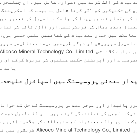
پانے م
طریقوں میں ناگزیر بناتی ہے۔ , Limited