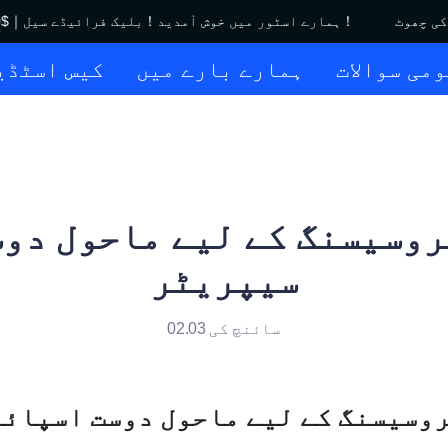
ہمارے اسٹور میں خوش آمدید！بلیک فرائیڈے سیل｜$450 تک کی چھوٹ！
می سوالات
ہمارے بارے میں
کیس اسٹڈی
وسیسنگ کے لیے ماحول دو
سیپریٹر
سائنچ کی 02.03