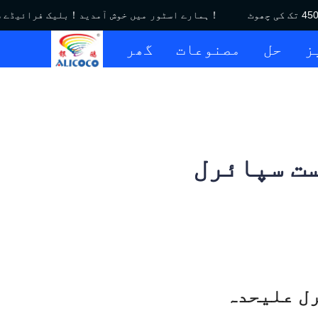
ہمارے اسٹور میں خوش آمدید！بلیک فرائیڈے سیل｜$450 تک کی چھوٹ！
ز
حل
مصنوعات
گھر
ست سپائرل
معدنی پروسیسنگ کے لیے ماحول دوست اسپائرل علیحدہ 