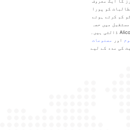
ماحولیاتی ذمہ داری کے لیے عزم انہیں اعلیٰ معیار کے اسپرل کنسنٹریٹرز کا ایک معروف 
فراہم کنندہ کے طور پر پوزیشن دیتا ہے جو معدنی صنعت کے بدلتے ہوئے مطالبات کو پورا 
کرتے ہیں۔ اسپرل سیپریٹرز کو اپنانے سے، کمپنیاں ماحولیاتی اثرات کو کم کرتے ہوئے 
معدنی ریکوری کو بڑھا سکتی ہیں، جو ایک زیادہ سبز اور پائیدار مستقبل میں حصہ 
ڈالتی ہیں۔ Alicoco کی مصنوعات کی پیشکشوں اور جدید کشش ثقل کے علیحدگی کی 
وم
 اور 
مصنوعات