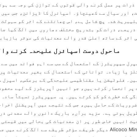
 اثر کے ساتھ اعلیٰ قدر والے معدنیات کی موثر بازیاب
دیگر طریقے مؤثر طریقے سے الگ کرنے میں جدوجہد کرتے ہیں۔ ology