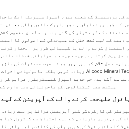
زیادہ کریں بلکہ ماحولیاتی اثرات کو بھی کم کریں۔ logy Co
پیٹنٹ شدہ ٹیکنالوجی کو ماحولیاتی ذمہ داری کے 