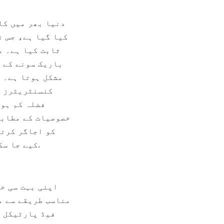
کیے جا سک