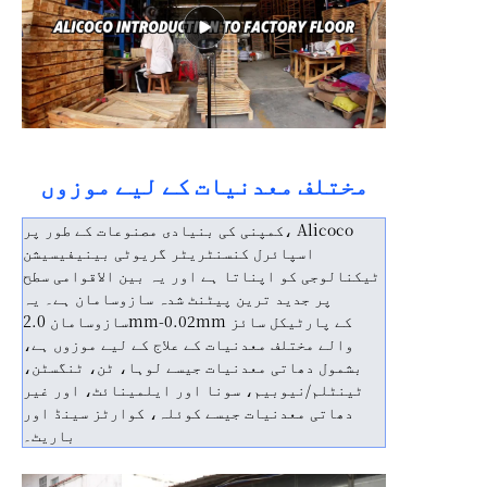
مختلف معدنیات کے لیے موزوں
کمپنی کی بنیادی مصنوعات کے طور پر، Alicoco
اسپائرل کنسنٹریٹر گریوٹی بینیفیسیشن
ٹیکنالوجی کو اپناتا ہے اور یہ بین الاقوامی سطح
پر جدید ترین پیٹنٹ شدہ سازوسامان ہے۔ یہ
سازوسامان 2.0mm-0.02mm کے پارٹیکل سائز
والے مختلف معدنیات کے علاج کے لیے موزوں ہے،
بشمول دھاتی معدنیات جیسے لوہا، ٹن، ٹنگسٹن،
ٹینٹلم/نیوبیم، سونا اور ایلمینائٹ، اور غیر
دھاتی معدنیات جیسے کوئلہ، کوارٹز سینڈ اور
باریٹ۔