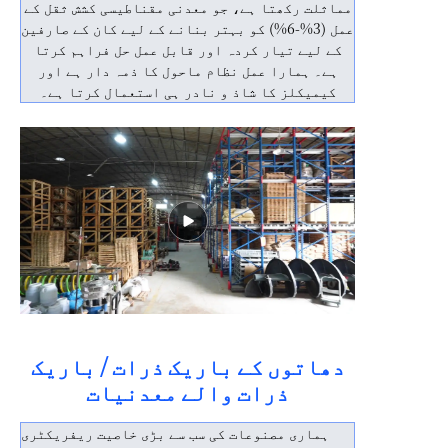
مماثلت رکھتا ہے، جو معدنی مقناطیسی کشش ثقل کے
عمل (3%-6%) کو بہتر بنانے کے لیے کان کے صارفین
کے لیے تیار کردہ اور قابل عمل حل فراہم کرتا
ہے۔ ہمارا عمل نظام ماحول کا ذمہ دار ہے اور
کیمیکلز کا شاذ و نادر ہی استعمال کرتا ہے۔
دھاتوں کے باریک ذرات / باریک
ذرات والے معدنیات
ہماری مصنوعات کی سب سے بڑی خاصیت ریفریکٹری