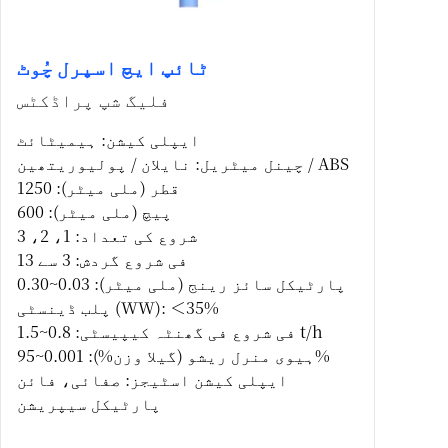
ٹائپ ایچ اسپرل چُوٹ
فلیگ شپ پراڈکٹس
ایپلی کیشن: ہیمیٹائٹ
چینل میٹریل: نایلان / پولیوریتھین / ABS
قطر (ملی میٹر): 1250
پیچ (ملی میٹر): 600
شروع کی تعداد: 1، 2، 3
فی شروع گردش: 3 سے 13
پارٹیکل سائز رینج (ملی میٹر): 0.03~0.30
پلب ڈینسٹی (WW): ＜35%
فی شروع فی گھنٹہ کیپیسٹی: 0.8~1.5 t/h
ہیوی منرل ریشو (گیلا وزن%): 0.001~95%
ایپلی کیشن اسٹیجز: صفائی، فائن
پارٹیکل سیپریشن