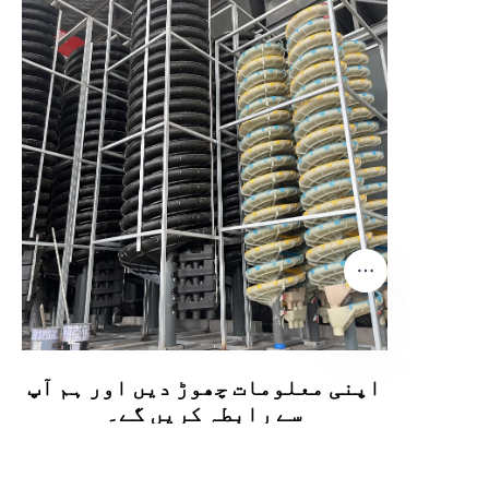
اپنی معلومات چھوڑ دیں اور ہم آپ
UR
سے رابطہ کریں گے۔
نام