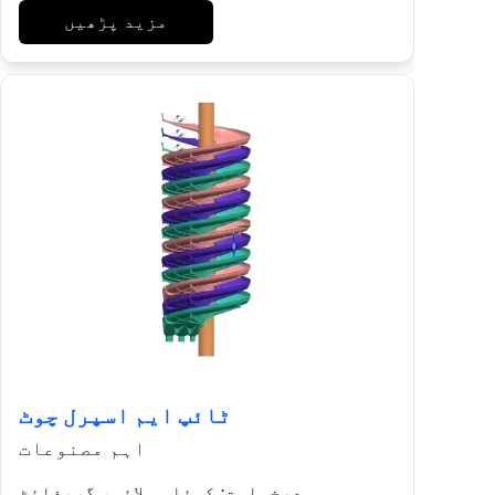
مزید پڑھیں
ٹائپ ایم اسپرل چوٹ
اہم مصنوعات
درخواست: کوئلہ سلائم، گریفائٹ