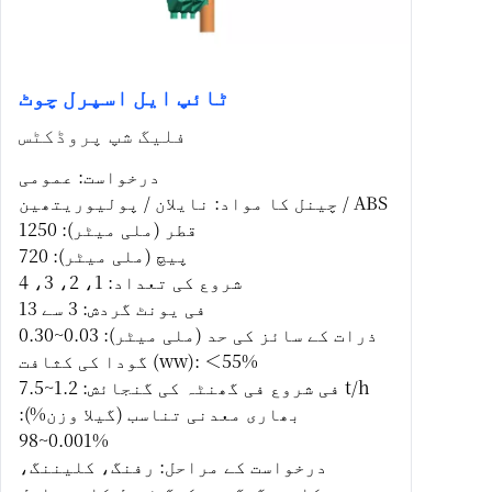
ٹائپ ایل اسپرل چوٹ
فلیگ شپ پروڈکٹس
درخواست: عمومی
چینل کا مواد: نایلان / پولیوریتھین / ABS
قطر (ملی میٹر): 1250
پیچ (ملی میٹر): 720
شروع کی تعداد: 1، 2، 3، 4
فی یونٹ گردش: 3 سے 13
ذرات کے سائز کی حد (ملی میٹر): 0.03~0.30
گودا کی کثافت (ww): ＜55%
فی شروع فی گھنٹہ کی گنجائش: 1.2~7.5 t/h
بھاری معدنی تناسب (گیلا وزن%):
0.001~98%
درخواست کے مراحل: رفنگ، کلیننگ،