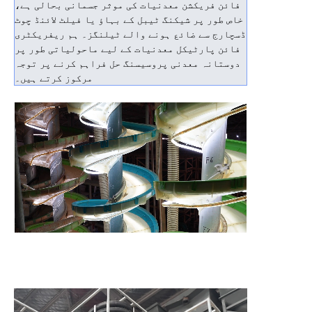
فائن فریکشن معدنیات کی موثر جسمانی بحالی ہے،
خاص طور پر شیکنگ ٹیبل کے بہاؤ یا فیلٹ لائنڈ چوٹ
ڈسچارج سے ضائع ہونے والے ٹیلنگز۔ ہم ریفریکٹری
فائن پارٹیکل معدنیات کے لیے ماحولیاتی طور پر
دوستانہ معدنی پروسیسنگ حل فراہم کرنے پر توجہ
مرکوز کرتے ہیں۔