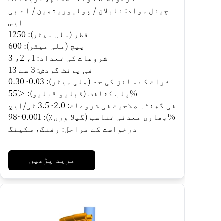
چینل مواد: نایلان / پولیوریتھین / اے بی
ایس
قطر (ملی میٹر): 1250
پیچ (ملی میٹر): 600
شروعات کی تعداد: 1، 2، 3
فی یونٹ گردش: 3 سے 13
ذرات کے سائز کی حد (ملی میٹر): 0.03~0.30
پلب کثافت (ڈبلیو ڈبلیو): ＜55%
فی گھنٹہ صلاحیت فی شروعات: 2.0~3.5 ٹی/ایچ
بھاری معدنی تناسب (گیلا وزن٪): 0.001~98%
درخواست کے مراحل: رفنگ، سکینگ
مزید پڑھیں