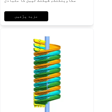
سکاوینگنگ، شیکنگ ٹیبل کا متبادل
مزید پڑھیں