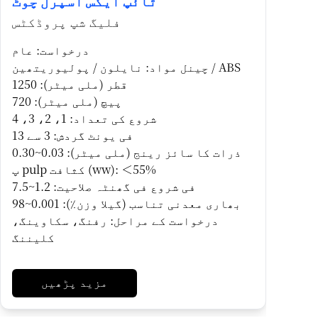
ٹائپ ایکس اسپرل چوٹ
فلیگ شپ پروڈکٹس
درخواست: عام
چینل مواد: نایلون / پولیوریتھین / ABS
قطر (ملی میٹر): 1250
پیچ (ملی میٹر): 720
شروع کی تعداد: 1، 2، 3، 4
فی یونٹ گردش: 3 سے 13
ذرات کا سائز رینج (ملی میٹر): 0.03~0.30
پ pulp کثافت (ww): ＜55%
فی شروع فی گھنٹہ صلاحیت: 1.2~7.5
بھاری معدنی تناسب (گیلا وزن٪): 0.001~98
درخواست کے مراحل: رفنگ، سکاوینگ،
کلیننگ
مزید پڑھیں