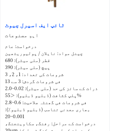
ٹائپ ایف اسپرل چیوٹ
اہم مصنوعات
درخواست: عام
چینل مواد: نایلان / پولیوریتھین
قطر (ملی میٹر): 680
پیچ (ملی میٹر): 390
شروعات کی تعداد: 1، 2، 3
فی شروعات گردش: 3 سے 13
ذرات کے سائز کی حد (ملی میٹر): 0.02~2.0
پلپ کثافت (ڈبلیو ڈبلیو): ＜55%
فی شروعات فی گھنٹہ صلاحیت: 0.6~2.8
بھاری معدنی تناسب (ڈبلیو ڈبلیو٪):
0.001~20
درخواست کے مراحل: رفنگ، سکاوینجنگ،
20μm سے کم ذرات کے لیے شیکنگ ٹیبل کا