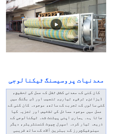
معدنیات پروسیسنگ ٹیکنالوجی
کان کنی کے معدنی کشش ثقل کے عمل کی تحقیق،
ڈیزائن، ترقی، تیاری، تنصیب اور ڈی بگنگ میں
کئی سالوں کے تجربے کے ساتھ، موجودہ کان کنی کے
عمل میں موجود مسائل کی تشخیص اور تجزیہ کیا
جاتا ہے۔ ہماری اپنی پیٹنٹ شدہ ٹیکنالوجی کے
ذریعہ تیار کردہ اسپرل چیوٹ کنسنٹریٹر، دیگر
مینوفیکچررز کے بہترین آلات کے ساتھ قریبی