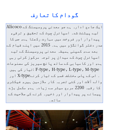
گودام کا تعارف
Alicoco ایک جامع ادارہ ہے جو معدنی پروسیسنگ کے
لیے پیٹنٹ شدہ اسپائرل چوٹ کے تحقیق و ترقی،
پیداوار اور فروخت میں مہارت رکھتا ہے، جس کا
صدر دفتر گوانگژو میں ہے۔ 2015 میں اپنے قیام کے
بعد سے، کمپنی ہمیشہ معدنی پروسیسنگ کے لیے
اسپائرل چوٹ کے میدان پر توجہ مرکوز کرتی رہی
ہے، اور کامیابی کے ساتھ پانچ سیریز کی مصنوعات
تیار کی ہیں: F-type، H-type، L-type، M-type
اور X-type۔ اس کے پاس مختلف قسم کے تیار کرنے
والے آلات اور کئی تجربہ کار ملازمین ہیں، فیکٹری
کا رقبہ 2200 مربع میٹر سے زیادہ ہے، مکمل بڑے
پیمانے پر پیداوار اور ذخیرہ کرنے کی صلاحیت کے
ساتھ۔