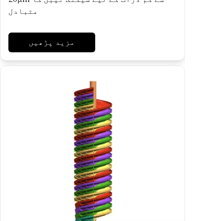
متبادل
مزید پڑھیں