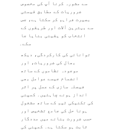
سے مشورہ کرنا آپ کی مخصوص 
ضروریات کے مطابق قیمتی 
بصیرت فراہم کر سکتا ہے، جس 
سے بہترین آلات اور طریقوں کے 
انتخاب کو یقینی بنایا جا 
سکے۔
توانائی کی کارکردگی، دیکھ 
بھال کی ضروریات، اور 
موجودہ نظاموں کے ساتھ 
انضمام جیسے عوامل بھی 
فیصلہ سازی کے عمل پر اثر 
انداز ہونے چاہئیں۔ کمپنی 
کی تکنیکی ٹیم کے ساتھ مشغول 
ہونا حل کی جامع تشخیص اور 
حسب ضرورت بنانے میں مددگار 
ثابت ہو سکتا ہے۔ کمپنی کی 