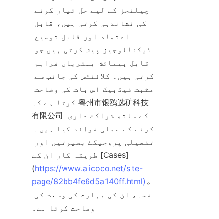
چیلنجز کے لیے حل تیار کرنے 
کی نشاندہی کرتی ہیں، قابل 
اعتماد اور قابل توسیع 
ٹیکنالوجیز پیش کرتی ہیں جو 
قابل پیمائش بہتریاں فراہم 
کرتی ہیں۔ کلائنٹس کی جانب سے 
مثبت فیڈبیک اس بات کی وضاحت 
کرتا ہے کہ 粤州市银鸥选矿科技
有限公司 کے ساتھ شراکت داری 
کرنے کے عملی فوائد کیا ہیں۔ 
تفصیلی پروجیکٹ بصیرتیں اور 
طریقہ کار ان کے [Cases]
(
https://www.alicoco.net/site-
ص
page/82bb4fe6d5a140ff.html)
فحہ، ان کی مہارت کی وسعت کی 
وضاحت کرتا ہے۔