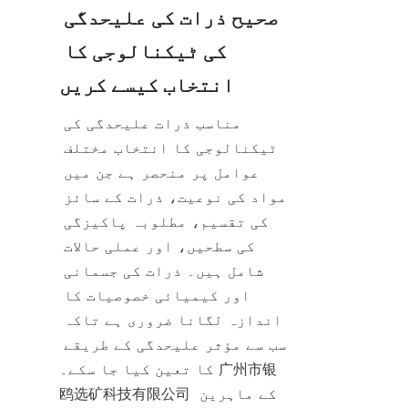
صحیح ذرات کی علیحدگی 
کی ٹیکنالوجی کا 
انتخاب کیسے کریں
مناسب ذرات علیحدگی کی 
ٹیکنالوجی کا انتخاب مختلف 
عوامل پر منحصر ہے جن میں 
مواد کی نوعیت، ذرات کے سائز 
کی تقسیم، مطلوبہ پاکیزگی 
کی سطحیں، اور عملی حالات 
شامل ہیں۔ ذرات کی جسمانی 
اور کیمیائی خصوصیات کا 
اندازہ لگانا ضروری ہے تاکہ 
سب سے مؤثر علیحدگی کے طریقے 
کا تعین کیا جا سکے۔ 广州市银
鸥选矿科技有限公司 کے ماہرین 