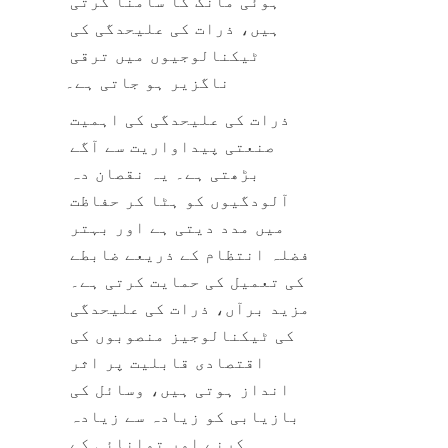
ہوئی مانگ کا سامنا کرتی 
ہیں، ذرات کی علیحدگی کی 
ٹیکنالوجیوں میں ترقی 
ناگزیر ہو جاتی ہے۔
ذرات کی علیحدگی کی اہمیت 
صنعتی پیداواریت سے آگے 
بڑھتی ہے۔ یہ نقصان دہ 
آلودگیوں کو ہٹا کر حفاظت 
میں مدد دیتی ہے اور بہتر 
فضلہ انتظام کے ذریعے ضابطے 
کی تعمیل کی حمایت کرتی ہے۔ 
مزید برآں، ذرات کی علیحدگی 
کی ٹیکنالوجیز منصوبوں کی 
اقتصادی قابلیت پر اثر 
انداز ہوتی ہیں، وسائل کی 
بازیابی کو زیادہ سے زیادہ 
کرنے اور توانائی کے 