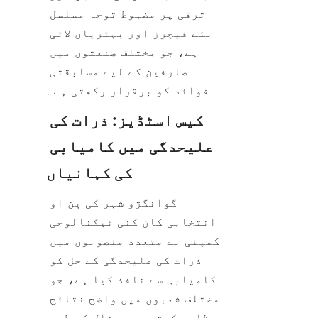
ترقی پر مضبوط توجہ مسلسل 
نئے فیچرز اور بہتریاں لاتی 
ہے، جو مختلف صنعتوں میں 
صارفین کے لیے مسابقتی 
فوائد کو برقرار رکھتی ہے۔
کیس اسٹڈیز: ذرات کی 
علیحدگی میں کامیابی 
کی کہانیاں
گوانگژو شہر کی یِن او 
انتخابی کان کنی ٹیکنالوجی 
کمپنی نے متعدد منصوبوں میں 
ذرات کی علیحدگی کے حل کو 
کامیابی سے نافذ کیا ہے، جو 
مختلف شعبوں میں واضح نتائج 
ظاہر کرتی ہے۔ مثال کے طور 