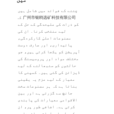
چننے کے فوائد میں شامل ہیں 
کہ 广州市银鸥选矿科技有限公司 
کو ذرات کی علیحدگی کے حل کے 
لیے منتخب کرنا۔ ان کی 
مصنوعات اعلیٰ کارکردگی، 
پائیداری، اور صارف دوست 
آپریشن کو یکجا کرتی ہیں، جو 
مختلف مواد اور پروسیسنگ کی 
حالتوں کو سنبھالنے کے لیے 
ڈیزائن کی گئی ہیں۔ کمپنی کا 
معیار کے لیے عزم یہ یقینی 
بناتا ہے کہ ہر مصنوعات سخت 
جانچ سے گزرتی ہے اور بین 
الاقوامی معیارات کی پابندی 
کرتی ہے۔ اضافی طور پر، ان 
کے حل ماحولیاتی پائیداری 