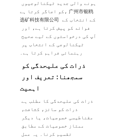
ہونے والی جدید ٹیکنالوجیوں 
کو اجاگر کرتا ہے، 广州市银鸥
选矿科技有限公司 کے انتخاب کے 
فوائد کو پیش کرتا ہے، اور 
آپ کی درخواستوں کے لیے صحیح 
ٹیکنالوجی کے انتخاب پر 
رہنمائی فراہم کرتا ہے۔
ذرات کی علیحدگی کو 
سمجھنا: تعریف اور 
اہمیت
ذرات کی علیحدگی کا مطلب ہے 
ذرات کو سائز، کثافت، 
مقناطیسی خصوصیات، یا دیگر 
ممتاز خصوصیات کے مطابق 
تقسیم کرنا۔ یہ عمل 