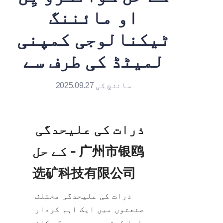
او مائننگ
ٹیکنالوجی کمپنی
لمیٹڈ کی طرف سے
سائنچ کی 2025.09.27
ذرات کی علیحدگی 
کے حل - 广州市银鸥
选矿科技有限公司
ذرات کی علیحدگی مختلف 
صنعتوں میں ایک اہم کردار 
ادا کرتی ہے، جیسے کہ کان 