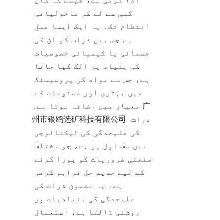
کنی سے لے کر ماحولیاتی 
انتظام تک۔ یہ ایک ایسا عمل 
ہے جس میں ذرات کو ان کی 
جسمانی یا کیمیائی خصوصیات 
کی بنیاد پر الگ کیا جاتا 
ہے، جس سے مواد کی پروسیسنگ 
میں بہتری اور مصنوعات کے 
معیار میں اضافہ ہوتا ہے۔ 广
州市银鸥选矿科技有限公司 ذرات 
کی علیحدگی کی ٹیکنالوجی 
میں صف اول پر ہے، جو مختلف 
صنعتی ضروریات کو پورا کرنے 
کے لیے جدید حل فراہم کرتی 
ہے۔ یہ مضمون ذرات کی 
علیحدگی کی بنیادیات پر 
روشنی ڈالتا ہے، استعمال 