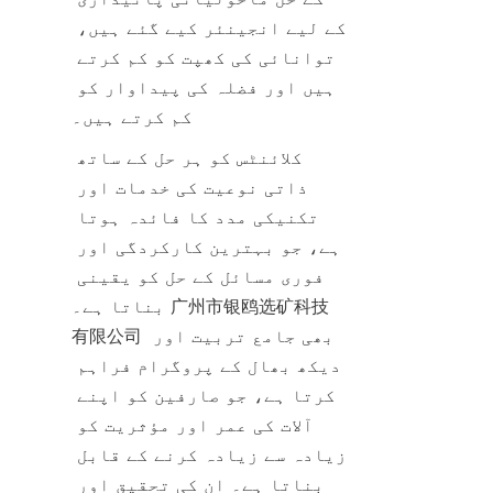
کے لیے انجینئر کیے گئے ہیں، 
توانائی کی کھپت کو کم کرتے 
ہیں اور فضلہ کی پیداوار کو 
کم کرتے ہیں۔
کلائنٹس کو ہر حل کے ساتھ 
ذاتی نوعیت کی خدمات اور 
تکنیکی مدد کا فائدہ ہوتا 
ہے، جو بہترین کارکردگی اور 
فوری مسائل کے حل کو یقینی 
بناتا ہے۔ 广州市银鸥选矿科技
有限公司 بھی جامع تربیت اور 
دیکھ بھال کے پروگرام فراہم 
کرتا ہے، جو صارفین کو اپنے 
آلات کی عمر اور مؤثریت کو 
زیادہ سے زیادہ کرنے کے قابل 
بناتا ہے۔ ان کی تحقیق اور 