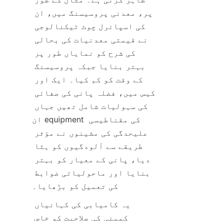
پر، معدنی پروسیسنگ میں، ان 
کی اسپائرل چوٹ ٹیکنالوجی 
نے قیمتی معدنیات کی بحالی 
کی شرح کو نمایاں طور پر 
بہتر بنایا جبکہ پروسیسنگ 
کے وقت کو کم کیا۔ ایک اور 
کیس میں، فضلہ پانی کی صفائی 
کی سہولیات شامل تھیں جہاں 
ان equipment کی مقناطیسی 
علیحدگی کی مشینوں نے مؤثر 
طریقے سے آلودگیوں کو ہٹا 
دیا، پانی کے معیار کو بہتر 
بنایا اور ماحولیاتی ضوابط 
کی تعمیل کو بڑھایا۔
یہ کامیابی کی کہانیاں 
کمپنی کی صلاحیت کو خاص 