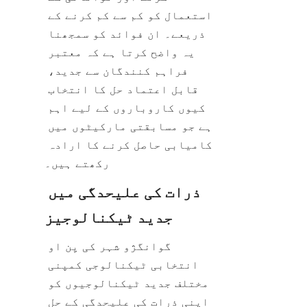
استعمال کو کم سے کم کرنے کے 
ذریعے۔ ان فوائد کو سمجھنا 
یہ واضح کرتا ہے کہ معتبر 
فراہم کنندگان سے جدید، 
قابل اعتماد حل کا انتخاب 
کیوں کاروباروں کے لیے اہم 
ہے جو مسابقتی مارکیٹوں میں 
کامیابی حاصل کرنے کا ارادہ 
رکھتے ہیں۔
ذرات کی علیحدگی میں 
جدید ٹیکنالوجیز
گوانگژو شہر کی یِن او 
انتخابی ٹیکنالوجی کمپنی 
مختلف جدید ٹیکنالوجیوں کو 
اپنی ذرات کی علیحدگی کے حل 