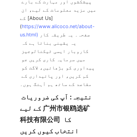
پیشکشوں اور مہارت کے بارے 
میں مزید معلومات کے لیے، ان 
کے [About Us]
(
https://www.alicoco.net/about-
صفحہ۔ یہ طریقہ کار 
us.html)
یہ یقینی بناتا ہے کہ 
کاروبار ایسی ٹیکنالوجیز 
میں سرمایہ کاری کریں جو 
پیداوری کو بڑھائیں، لاگت کو 
کم کریں، اور پائیداری کے 
مقاصد کے ساتھ ہم آہنگ ہوں۔
نتیجہ: آپ کی ضروریات 
کے لیے 广州市银鸥选矿
科技有限公司 کا 
انتخاب کیوں کریں