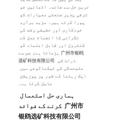
ترین حل سے فائدہ اٹھائیں جو 
ترقی پذیر صنعتی معیارات کو 
پورا کرتے ہیں۔ مزید برآں، 
خودکاری اور حقیقی وقت کی 
نگرانی کا انضمام عمل کے 
کنٹرول اور قابل اعتماد کو 
بڑھاتا ہے، جس سے 广州市银鸥
选矿科技有限公司 ذرات کی 
علیحدگی کی ٹیکنالوجی میں 
ایک رہنما کے طور پر پوزیشن 
حاصل کرتا ہے۔
ہماری حل استعمال 
کرنے کے فوائد  广州市
银鸥选矿科技有限公司  
میں