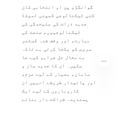
گوانگژو یِن او انتخابی کان 
کنی ٹیکنالوجی کمپنی لمیٹڈ 
جدید ذرات کی علیحدگی کی 
ٹیکنالوجیوں، صنعت کی 
مہارت، اور وقف شدہ کسٹمر 
سروس کو یکجا کرتی ہے تاکہ 
بے مثال حل فراہم کیے جا 
سکیں۔ ان کا جدید ساز و 
سامان، معیار کے لیے عزم، 
اور پائیدار طریقے انہیں ان 
کاروباروں کے لیے ایک 
UR
پسندیدہ شراکت دار بناتے 
ہیں جو مؤثر اور قابل اعتماد 
ذرات کی علیحدگی کی تلاش میں 
ہیں۔ اپنے مصنوعات اور 
خدمات کا فائدہ اٹھا کر، 