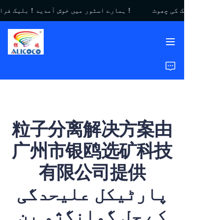
ہمارے اسٹور میں خوش آمدید！بلیک فرائیڈے سیل｜$450 تک کی چھوٹ！
ہمارے اسٹور میں خوش
آمدید！بلیک فرائیڈے
سیل｜$450 تک کی
چھوٹ！
گھر
مصنوعات
حل
粒子分离解决方案由
کیس اسٹڈیز
广州市银鸥选矿科技
ہمارے بارے میں
有限公司提供
عمومی سوالات
پارٹیکل علیحدگی
کے حل گوانگژو یِن