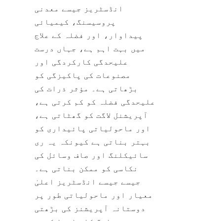
انڈسٹریز جیسے معدنی 
پروسیسنگ، کیمیائی 
پیداوار، اور فضلہ کے علاج 
میں بہت اہم ہے، جہاں درست 
علیحدگی کارکردگی اور 
مصنوعات کی پاکیزگی کو 
بڑھاتی ہے۔ مؤثر ذرات کی 
علیحدگی فضلہ کو کم کرتی ہے، 
آپریشنل لاگت کو گھٹاتی ہے، 
اور ماحولیاتی پائیداری کو 
بہتر بناتی ہے کیونکہ یہ ری 
سائیکلنگ اور صاف وسائل کی 
نکاسی کو ممکن بناتی ہے۔ 
جیسے جیسے انڈسٹریز اعلیٰ 
معیار اور ماحولیاتی طور پر 
دوستانہ آپریشنز کی بڑھتی 