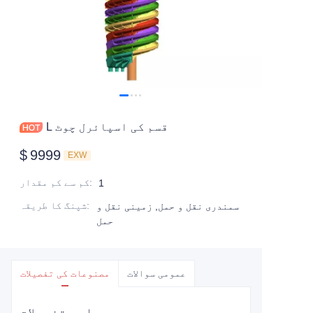
L قسم کی اسپائرل چوٹ
$
9999
EXW
:
کم سے کم مقدار
1
:
شپنگ کا طریقہ
سمندری نقل و حمل, زمینی نقل و
حمل
عمومی سوالات
مصنوعات کی تفصیلات
اہم تفصیلات