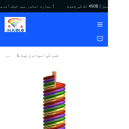
ہمارے اسٹور میں خوش آمدید！بلیک فرائیڈے سیل｜$450 تک کی چھوٹ！
ہمارے اسٹور میں خوش
آمدید！بلیک فرائیڈے
سیل｜$450 تک کی
چھوٹ！
گھر
مصنوعات
L قسم کی اسپائرل چوٹ
سب
حل
کیس اسٹڈیز
ہمارے بارے میں
عمومی سوالات