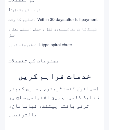
کم سے کم مقدار
:
1
Within 30 days after full payment
:
تسلیم کا وقت
شپنگ کا طریقہ
:
سمندری نقل و حمل, زمینی نقل و
حمل
L type spiral chute
:
مخصوصات نمبر
مصنوعات کی تفصیلات
خدمات فراہم کریں
اسپائرل کنسنٹریٹر، ہماری کمپنی
نے ایک کامیاب بین الاقوامی سطح پر
ترقی یافتہ پیٹنٹ، نیا
سامان،
بالترتیب۔