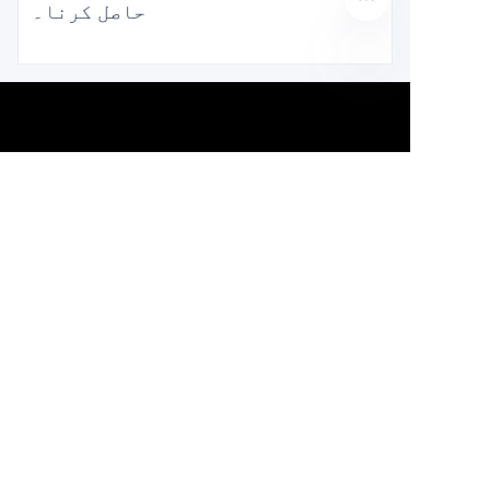
حاصل کرنا۔
UR
ہمارے بارے میں
About waimao.163.com
About 163.com
WhatsApp：+852 5962 3863
کسٹمر سروسز
مدد مرکز
فیڈبیک