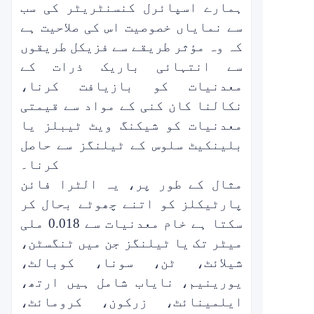
ہمارے اسپائرل کنسنٹریٹر کی سب
سے نمایاں خصوصیت اس کی صلاحیت ہے
کہ وہ مؤثر طریقے سے
فزیکل طریقوں
سے انتہائی باریک ذرات کے
معدنیات کو بازیافت کرنا،
نکالنا
کان کنی کے مواد سے قیمتی
معدنیات کو شیکنگ ویٹ ٹیبلز یا
بلینکیٹ سلوس کے ٹیلنگز سے حاصل
کرنا۔
مثال کے طور پر، یہ الٹرا فائن
پارٹیکلز کو اتنے چھوٹے بحال کر
سکتا ہے
خام معدنیات سے 0.018 ملی
میٹر تک
یا ٹیلنگز جن میں ٹنگسٹن،
شیلائٹ، ٹن، سونا، کوبالٹ،
یورینیم، نایاب شامل ہیں
ارتھ،
ایلمینائٹ، زرکون، کرومائٹ،