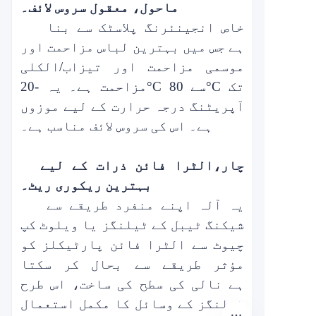
ماحول، معقول سروس لائف
۔
خاص انجینئرنگ پلاسٹک سے بنا
ہے جس میں بہترین لباس مزاحمت اور
موسمی مزاحمت اور تیزاب/الکلی
مزاحمت ہے۔ یہ -20°C سے 80°C تک
آپریٹنگ درجہ حرارت کے لیے موزوں
ہے۔ اس کی سروس لائف مناسب ہے۔
چار،
الٹرا فائن ذرات کے لیے
بہترین ریکوری ریٹ۔
یہ آلہ اپنے منفرد طریقے سے
شیکنگ ٹیبل کے ٹیلنگز یا ویلوٹ کپ
چیوٹ سے الٹرا فائن پارٹیکلز کو
مؤثر طریقے سے بحال کر سکتا
ہے
نالی کی سطح کی ساخت، اس طرح
ٹیلنگز کے وسائل کا مکمل استعمال