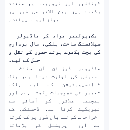
ٹینٹلم، اور نیوبیم۔ ہم متعدد
رکھتے ہیں
بین الاقوامی طور پر
مجاز ایجاد پیٹنٹ۔
ایک،
پولیمر مواد کی ماڈیولر
سپلائسنگ ساخت، ہلکی، مال برداری
کی بچت
بکھرے ہوئے حصوں کی نقل و
حمل کے لیے
۔
ماڈیولر ڈیزائن آن سائٹ
اسمبلی کی اجازت دیتا ہے، بلک
ٹرانسپورٹیشن کے لیے ہلکے
تعمیراتی خصوصیات رکھتا ہے، اور
پیچیدہ علاقوں کو آسانی سے
نیویگیٹ کرتا ہے، لاجسٹکس کے
اخراجات کو نمایاں طور پر کم کرتا
ہے اور آپریشنل کو بڑھاتا