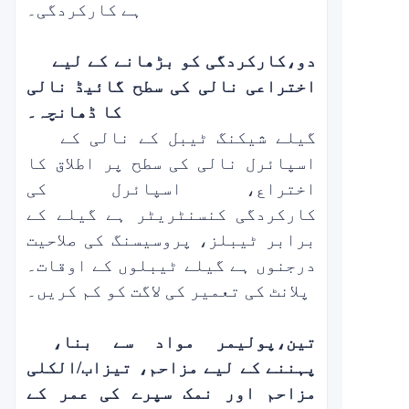
ہے
کارکردگی
۔
دو،
کارکردگی کو بڑھانے کے لیے
اختراعی نالی کی سطح گائیڈ نالی
کا ڈھانچہ
۔
گیلے شیکنگ ٹیبل کے نالی کے
اسپائرل نالی کی سطح پر اطلاق کا
اختراع، اسپائرل کی
کارکردگی
کنسنٹریٹر
ہے
گیلے کے
برابر
ٹیبلز، پروسیسنگ کی صلاحیت
درجنوں ہے
گیلے ٹیبلوں کے اوقات۔
پلانٹ کی تعمیر کی لاگت کو کم کریں۔
تین،
پولیمر مواد سے بنا،
پہننے کے لیے مزاحم، تیزاب/الکلی
مزاحم اور
نمک سپرے کی عمر کے