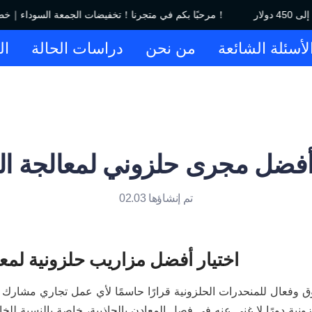
مرحبًا بكم في متجرنا！تخفيضات الجمعة السوداء｜خصم يصل إلى 450 دولار！
لأسئلة الشائعة
من نحن
دراسات الحالة
ال
 أفضل مجرى حلزوني لمعالجة ال
تم إنشاؤها 02.03