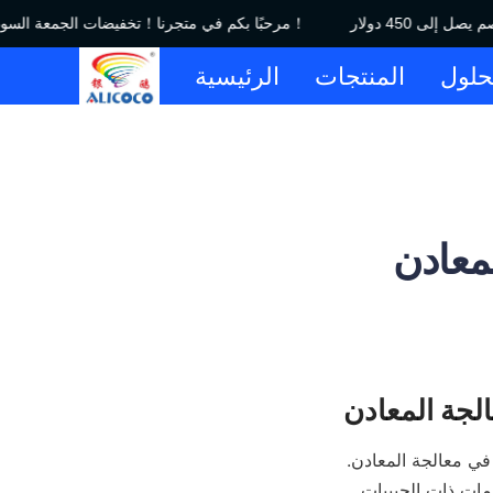
مرحبًا بكم في متجرنا！تخفيضات الجمعة السوداء｜خصم يصل إلى 450 دولار！
حلول
المنتجات
الرئيسية
معادن
يعد اختيار مصنع موثوق وفعال للمنحدرات الحلزونية قرارًا حاسمًا لأي عمل تجاري مشارك في معالجة المعادن. 
تلعب المنحدرات الحلزونية دورًا لا غنى عنه في فصل المعادن بالجاذبية، خاصة بالنسبة للخامات ذات الحبيبات 