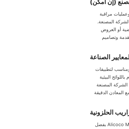
يوفر زيارة منشأة الإنتاج الخاصة بالشركة المصنعة رؤية مباشرة لقدرتها الإنتاجية وتقنياتها وعمليات مراقبة 
الجودة. يمكن أن يوفر ملاحظة بيئة التصنيع والتفاعل مع المهندسين طمأنينة بشأن قدرات الشركة المصنعة. 
بالنسبة للعملاء الدوليين أو عندما لا تكون الزيارات الشخصية ممكنة، تعمل الجولات الافتراضية أو العروض 
التوضيحية بالفيديو كبدائل قيمة. ترحب Alicoco بهذه الترتيبات لعرض عمليات التصنيع المتقدمة وتصاميم 
يعد الامتثال لمعايير الصناعة أمرًا ضروريًا لضمان أن المنحدر الحلزوني آمن وصديق للبيئة ومناسب لتطبيقات 
معالجة المعادن. تأكد من أن الشركة المصنعة تتبع معايير معالجة المعادن ذات الصلة وتلتزم باللوائح البيئية 
لتقليل التأثير البيئي. تعكس شهادات السلامة والالتزام بممارسات التصنيع المستدامة التزام الشركة المصنعة 
بالإنتاج المسؤول. تضع Alicoco تركيزًا قويًا على الحلول الصديقة للبيئة المصممة للتعامل مع المعادن الدقيقة 
من بين أبرز مصنعي المنحدرات الحلزونية، تبرز شركة Alicoco Mineral Technology Co., Limited بفضل 