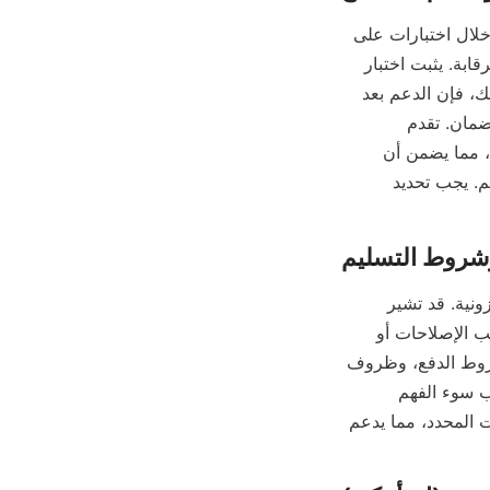
يجب على الشركة المصنعة الموثوقة للمنحدرات الحلزونية تقديم دليل على أداء المنتج من خلال اختبارات على 
نطاق المختبر أو النطاق التجريبي، مما يوضح كفاءة الفصل والقدرة تحت ظروف خاضعة للرقابة. يثبت اختبار 
الأداء التصميم ويساعد العملاء على توقع نتائج التشغيل في العالم الحقيقي. بالإضافة إلى ذلك، فإن الدعم بعد 
البيع ضروري لإرشادات التركيب والصيانة الدورية واستكشاف الأخطاء وإصلاحها وتغطية الضمان. تقدم 
الشركات المصنعة عالية الجودة، بما في ذلك Alicoco، مساعدة فنية شاملة وخدمة عملاء، مما يضمن أن 
يحقق العملاء أقصى استفادة من إنتاجية وطول عمر أنظمة المنحدرات الحلزونية الخاصة بهم. يجب تحديد 
يعد التسعير عاملاً مهماً ولكنه لا ينبغي أن يكون المعيار الوحيد عند اختيار مصنع زلاجات حلزونية. قد تشير 
الأسعار المنخفضة للغاية إلى جودة منخفضة، مما يؤدي إلى تكاليف أعلى بمرور الوقت بسبب الإصلاحات أو 
الاستبدال. يتيح طلب عروض أسعار مفصلة تتضمن مواصفات المنتج، وأوقات التسليم، وشروط الدفع، وظروف 
التسليم إجراء مقارنة مستنيرة بين المصنعين. يساعد توضيح هذه الشروط مسبقًا على تجنب سوء الفهم 
والتأخير. تقدم Alicoco أسعارًا تنافسية تتماشى مع جودة المنتج الفائقة والتسليم في الوقت المحدد، مما يدعم 