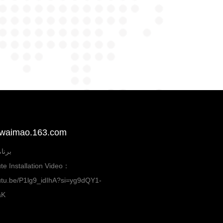
بيع على aimao.163.com
برنا
te Installation Video：
outu.be/P1lg9_idIhA?si=yg9dQY1-
aK