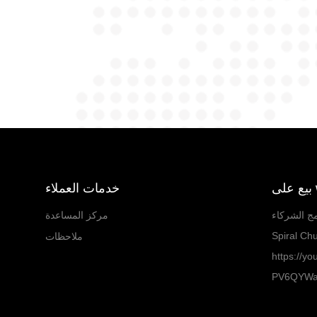
w
خدمات العملاء
مج الشركاء
مركز المساعدة
Spiral Chu
ملاحظات
https://y
PV6QYW