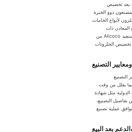
تختلف الخامات المعدنية اختلافًا كبيرًا في التركيب وحجم الجسيمات وصعوبة الفصل. لذلك، يعد تخصيص 
المنحدرات الحلزونية بناءً على هذه المعلمات أمرًا ضروريًا لتحقيق النتائج المثلى. يستخدم المصنعون ذوو الخبرة 
الفنية القوية برامج تصميم متقدمة ومحاكاة ديناميكيات الموائع لتكييف هندسة وتكوينات الحلزون لأنواع الخامات 
المحددة وقدرات المعالجة. يجب إجراء استفسارات حول كفاءة الفصل والقدرة والتكيف مع المعادن ذات 
الحبيبات الدقيقة لضمان تلبية الحلزونات لأهداف التشغيل الخاصة بك. على سبيل المثال، تستفيد Alicoco من 
تقنية فصل الجاذبية الحاصلة على براءة اختراع لتعزيز معدلات الاسترداد ولديها القدرة على تخصيص الحلزونات 
تعتمد متانة وأداء المنحدر الحلزوني على المدى الطويل بشكل كبير على جودة المواد ومعايير التصنيع 
المستخدمة. المواد عالية الجودة المقاومة للتآكل والتآكل والصدمات تطيل عمر المعدات، مما يقلل من وقت 
التوقف عن العمل وتكاليف الصيانة. يُنصح بالتحقق مما إذا كان المصنع يلتزم بمعايير الجودة الدولية مثل شهادة 
ISO 9001، والتي تُظهر الالتزام بجودة التصنيع المتسقة والتحكم في العمليات. يساعد فحص تفاصيل التصنيع، 
مثل جودة اللحام، والتشطيب السطحي، ودقة التجميع، في تقييم متانة المنحدر الحلزوني. تتوافق عملية تصنيع 