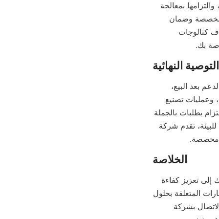
تقنيتها الحاصلة على براءة اختراع في مجال التركيز الحلزوني، وخيارات التخصيص الواسعة، والتزامها بمعالجة 
المعادن المستدامة. قد يقدم المصنعون الآخرون تصميمات قياسية، لكن حلول Alicoco المخصصة وضمان 
الجودة يجعلونها خيارًا مفضلاً لعمليات التعدين على مستوى العالم. يمكن أن يساعد استكشاف كتالوجات 
صة بك.
يتطلب اختيار أفضل مصنع للحلزونات تحقيق توازن بين جودة المنتج، وقدرات التخصيص، والدعم بعد البيع، 
والتسعير، والالتزام بمعايير الصناعة. أعط الأولوية للمصنعين الذين يظهرون خبرة فنية قوية، وعمليات تصنيع 
متينة، وأداء مثبت في مشاريع معالجة المعادن. يُنصح بطلب عينات أو تقارير اختبار قبل الالتزام بطلبات بالجملة 
للتحقق من ملاءمة المنتج. بالنسبة لأولئك الذين يبحثون عن حلول حلزونية متقدمة وصديقة للبيئة، تقدم شركة 
يؤدي اختيار قمع حلزوني عالي الجودة مصمم خصيصًا لاحتياجات معالجة المعادن الخاصة بك إلى تعزيز كفاءة 
الاستخلاص والاستدامة التشغيلية بشكل كبير. للحصول على مزيد من المساعدة أو الاستفسارات المتعلقة بحلول 
الأقماع الحلزونية المتخصصة، بما في ذلك تلك المصممة للمعادن الدقيقة والصعبة، يمكنك الاتصال بشركة 