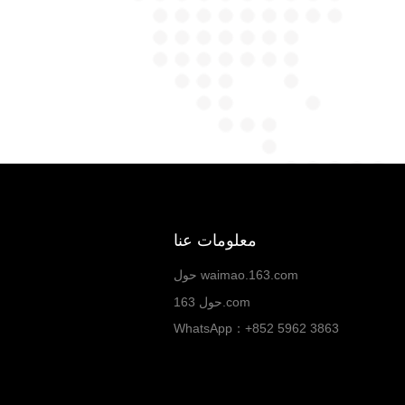
معلومات عنا
حول waimao.163.com
حول 163.com
WhatsApp：+852 5962 3863