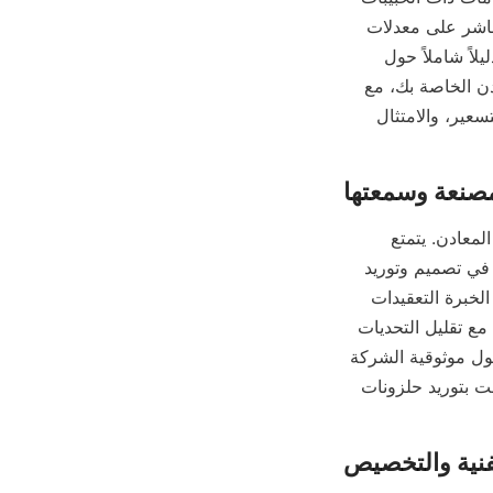
الدقيقة التي يصعب فصلها. يؤثر أداء المنحدر الحلزوني ومتانته وقابليته للتخصيص بشكل مباشر على معدلات 
الاسترداد وتكاليف التشغيل والاستدامة البيئية لمشاريع معالجة المعادن. تقدم هذه المقالة دليلاً شاملاً حول 
كيفية اختيار مصنع منحدرات حلزونية عالي الجودة مصمم خصيصًا لاحتياجات معالجة المعادن الخاصة بك، مع 
التركيز على العوامل الرئيسية مثل الخبرة، والخبرة الفنية، وجودة المواد، واختبار الأداء، والتسعير، والامتثال 
عند تقييم مصنعي المنحدرات الحلزونية، يكون الاعتبار الأول هو خبرتهم في صناعة معالجة المعادن. يتمتع 
المصنعون ذوو الخبرة مثل شركة أليكوكو لتكنولوجيا المعادن المحدودة بسنوات من الخبرة في تصميم وتوريد 
المنحدرات الحلزونية لمجموعة واسعة من الخامات ومصانع المعالجة. يدرك المصنعون ذوو الخبرة التعقيدات 
التي تنطوي عليها عملية فصل المعادن الدقيقة ويقدمون حلولاً تعمل على تحسين الاسترداد مع تقليل التحديات 
التشغيلية. يوفر التحقق من مراجعات العملاء ودراسات الحالة ومراجع العملاء رؤى قيمة حول موثوقية الشركة 
المصنعة وأداء المنتج. بالإضافة إلى ذلك، فإن التحقق مما إذا كانت الشركة المصنعة قد قامت بتوريد حلزونات 