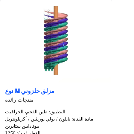
نوع M مزلق حلزوني
منتجات رائدة
التطبيق: طين الفحم، الجرافيت
مادة القناة: نايلون / بولي يوريثين / أكريلونتريل
بيوتادايين ستايرين
القطر (مم): 1250