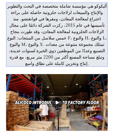
أليكوكو هي مؤسسة شاملة متخصصة في البحث والتطوير
والإنتاج والمبيعات لزلاجات حلزونية حاصلة على براءة
اختراع لمعالجة المعادن، ومقرها في قوانغتشو. منذ
تأسيسها في عام 2015، ركزت الشركة دائمًا على مجال
الزلاجات الحلزونية لمعالجة المعادن، وقد طورت بنجاح
خمس سلاسل من المنتجات: النوع F، والنوع H، والنوع L،
والنوع M، والنوع X. تمتلك مجموعة متنوعة من معدات
التصنيع وعددًا من الموظفين ذوي الخبرة لسنوات عديدة،
وتبلغ مساحة المصنع أكثر من 2200 متر مربع، مع قدرة
إنتاج وتخزين كاملة على نطاق واسع.